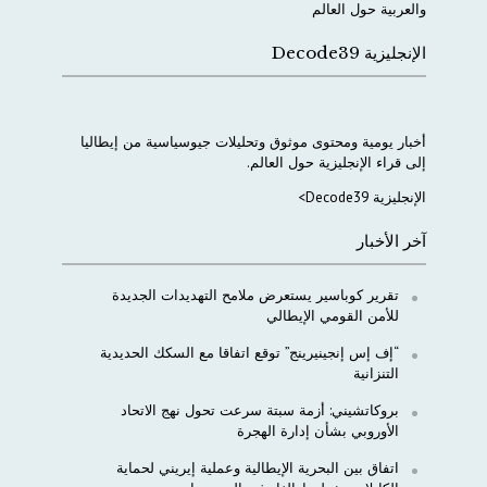
والعربية
حول
العالم
الإنجليزية Decode39
أخبار
يومية
ومحتوى
موثوق
وتحليلات
جيوسياسية
من
إيطاليا
إلى
قراء
الإنجليزية
حول
العالم
.
الإنجليزية Decode39>
آخر الأخبار
تقرير كوباسير يستعرض ملامح التهديدات الجديدة
للأمن القومي الإيطالي
“إف إس إنجينيرينج” توقع اتفاقا مع السكك الحديدية
التنزانية
بروكاتشيني: أزمة سبتة سرعت تحول نهج الاتحاد
الأوروبي بشأن إدارة الهجرة
اتفاق بين البحرية الإيطالية وعملية إيريني لحماية