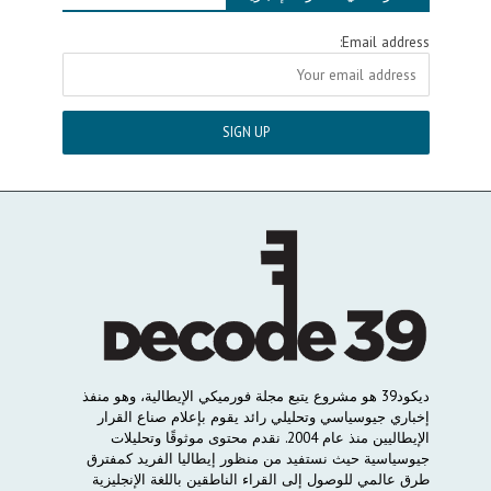
Email address:
ديكود
39
هو
مشروع
يتبع
مجلة
فورميكي
الإيطالية،
وهو
منفذ
إخباري
جيوسياسي
وتحليلي
رائد
يقوم
بإعلام
صناع
القرار
الإيطاليين
منذ
عام
2004.
نقدم
محتوى
موثوقًا
وتحليلات
جيوسياسية
حيث
نستفيد
من
منظور
إيطاليا
الفريد
كمفترق
طرق
عالمي
للوصول
إلى
القراء
الناطقين
باللغة
الإنجليزية