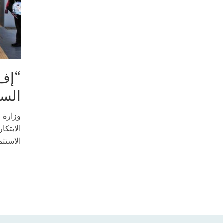
“إف 
السك
وزارة ا
الابتكا
الاستثم