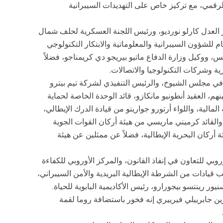
لرقمي، مع تركيز خاص على التهديدات السيبرانية
عدل كارلو نورديو، ورئيس اللجنة العسكرية لحلف شمال
 للشؤون السيبرانية والمعلوماتية والابتكار التكنولوجي
س، ووكيل وزارة الدفاع ماتيو بيريجو دي كريمناجو، فضلاً
 وشركات التكنولوجيا والاتصالات.
 في مجلس الشيوخ، والرئيس التنفيذي لشركة تيم بيترو
هم، العقيد أنطونيو مانكازو، قائد الوحدة الخاصة لحماية
لية، واللواء أرتورو جوارينو من قيادة الدرك الإيطالي،
 والقائد كرميني ماريسي من هيئة أركان القوات الجوية
ئة أركان البحرية الإيطالية، فضلاً عن ممثلين عن هيئة
وبي للتعاون في إنفاذ القانون، والمركز الأوروبي للكفاءة
ب قيادات من الشرطة الإيطالية البريدية والأمن السيبراني،
ر رينتسو بيجورارو، رئيس الأكاديمية البابوية للحياة.
ين جابرييلي فيرييري إنه فخور باستضافة روما لقمة