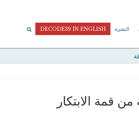
النشرة
DECODE39 IN ENGLISH
قة
ن قمة الابتكار