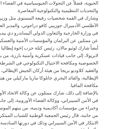
الحيوية، فضلاً عن التحولات الجيوسياسية في الفضاء ا
والتحديات التنظيمية والتكنولوجية المعاصرة.
وشارك في القمة شخصيات رفيعة المستوى مثل وزير ال
الأطلسي الأدميرال جوزيبي كافو دراجوني، والمدير العام
في وزارة الخارجية والتعاون الدولي أليساندرو دي بيدي
عن ممثلين عن البرلمان والمؤسسات الأمنية والعسكرية
أيضاً شارك لوثيو مالان، رئيس كتلة حزب إخوة إيطاليا
لابريولا، إلى جانب قيادات عسكرية وأمنية بارزة، من بين
الخصوصية ومكافحة الاحتيال التكنولوجي في الشرطة الما
والعقيد كلاوديو بريجا من هيئة أركان الجيش الإيطالي،
الإيطالية، والقائد البحري جانلوكا ماريا ماركيلي من هي
مكافحة المافيا.
بالإضافة إلى ذلك، شارك ممثلون عن وكالة الاتحاد الأور
في الأمن السيبراني، ووكالة الفضاء الأوروبية، إلى جان
وخبراء من مؤسسات أكاديمية ودينية، من بينهم المونسنيو
من جانبه، قال رئيس الجمعية الوطنية للشباب المبتكر
الابتكار في الأمن السيبراني وذلك في دورتها السادسة.