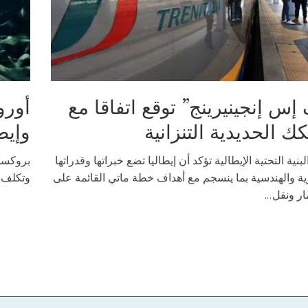
إس إنجينيرينج” توقع اتفاقا مع
أورو
ك الحديدية التنزانية
وإيط
لبنية التحتية الإيطالية تؤكد أن إيطاليا تضع خبراتها وقدراتها
بروكسل 
رية والهندسية بما ينسجم مع أهداف خطة ماتي القائمة على
وتكلف ر
ار ونقل...