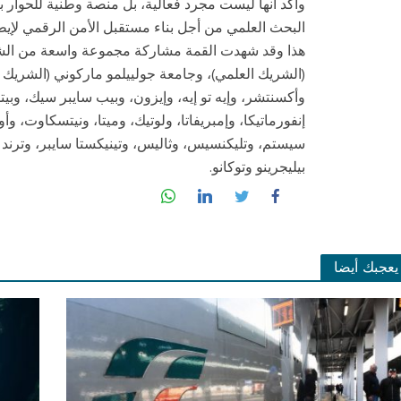
وأكد أنها ليست مجرد فعالية، بل منصة وطنية للحوا
البحث العلمي من أجل بناء مستقبل الأمن الرقمي لإيطال
هذا وقد شهدت القمة مشاركة مجموعة واسعة من الشركا
(الشريك العلمي)، وجامعة جولييلمو ماركوني (الشريك 
وأكسنتشر، وإيه تو إيه، وإيزون، وبيب سايبر سيك، وبيت
إنفورماتيكا، وإمبريفاتا، ولوتيك، وميتا، ونيتسكاوت، وأول
سيستم، وتليكنسيس، وثاليس، وتينيكستا سايبر، وترند م
بيليجرينو وتوكانو.
يعجبك أيضا