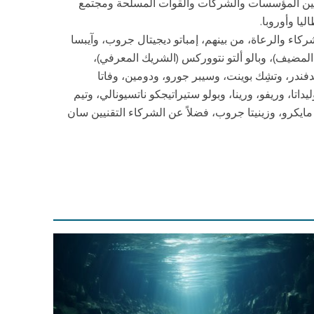
ر بين المؤسسات والشركات والقوات المسلحة ومجتمع
يا وأوروبا.
ء والرعاة، من بينهم، إمباتو ديجيتال جروب، وآيبسا
المضيف)، وبالو ألتو نتووركس (الشريك المعرفي)،
دفندر، وتشِك بوينت، وسيبر جورو، ودومين، وفاتا
يداتا، وريفو، ورينا، وبولو ستيراتيجكو ناتسيونالي، وتيم
ايكرو، وزينيتا جروب، فضلاً عن الشركاء التقنيين سان