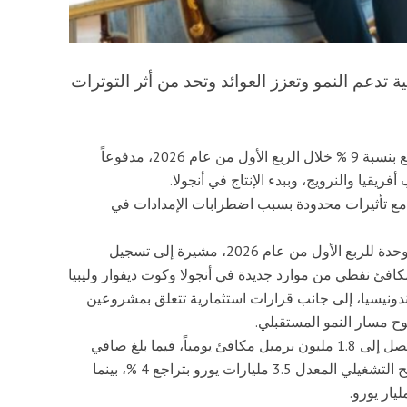
تدعم النمو وتعزز العوائد وتحد من أثر التوترات
كشفت شركة إيني الإيطالية أن إنتاج النفط والغاز ارتفع بنسبة 9 % خلال الربع الأول من عام 2026، مدفوعاً
قيا والنرويج، وببدء الإنتاج في أنجولا.
، مع تأثيرات محدودة بسبب اضطرابات الإمدادات في
وقالت الشركة إن مجلس إدارتها وافق على النتائج الموحدة للربع الأول من عام 2026، مشيرة إلى تسجيل
 مكافئ نفطي من موارد جديدة في أنجولا وكوت ديفوار وليبيا
ونيسيا، إلى جانب قرارات استثمارية تتعلق بمشروعين
ح مسار النمو المستقبلي.
هذا وقد سجل إنتاج الهيدروكربونات زيادة بنسبة 9 % ليصل إلى 1.8 مليون برميل مكافئ يومياً، فيما بلغ صافي
الربح المعدل 1.3 مليار يورو بانخفاض 8 %، وسجل الربح التشغيلي المعدل 3.5 مليارات يورو بتراجع 4 %، بينما