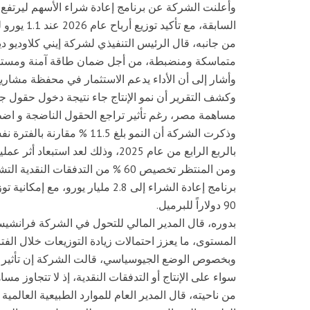
السابقة، مع تأكيد توزيع أرباح عام 2026 عند 1.1 يورو للسهم.
من جانبه، قال الرئيس التنفيذي لشركة إيني كلاوديو دي
متماسكة ومنضبطة، من أجل ضمان طاقة آمنة ومستدامة 
وأشار إلى أن الأداء يدعم الاستثمار في محفظة مشاريع 
وكشف التقرير أن نمو الإنتاج جاء نتيجة دخول حقول جد
مساهمة مصر، رغم تأثير تراجع الحقول الناضجة و اض
بالربع الرابع من عام 2025، وذلك لعد استبعاد أثر عمليات التخارج.
ومن المنتظر تخصيص 60 % من التدفقات
برنامج إعادة الشراء إلى 2.8 مليار
90 دولاراً للبرميل.
بدوره، قال المدير المالي للتحول في الشركة فرانشيسك
المستوى، ما يعزز احتمالات زيادة التوزيعات خلال الفتر
وبخصوص الوضع الجيوسياسي، قالت الشركة إن تأثير ال
سواء على الإنتاج أو التدفقات النقدية، إذ لا تتجاوز مساهمة المنطقة 3 % م
من ناحيته، قال المدير العام للموارد الطبيعية العالمي