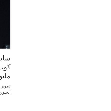
سايب
مليو
تطوير ح
الحيوي