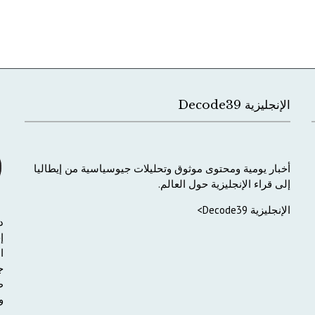
الإنجليزية Decode39
أخبار
يومية
ومحتوى
موثوق
وتحليلات
جيوسياسية
من
إيطاليا
إلى
قراء
الإنجليزية
حول
العالم
.
الإنجليزية Decode39>
د
إ
ا
ج
ط
و