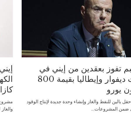
م تفوز بعقدين من إيني في
إيني
كوت ديفوار وإيطاليا بقيمة 800
الكه
ن يورو
كازا
قل بالين للنفط والغاز وإنشاء وحدة جديدة لإنتاج الوقود
مشروع م
 ضمن المشروعات...
والغاز 