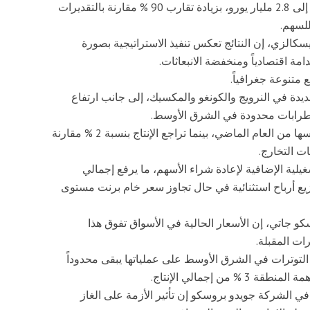
وأعلنت الشركة عن برنامج إعادة شراء الأسهم ليرتفع إلى 2.8 مليار يورو، بزيادة تقارب 90 % مقارنة بالتقديرات
سكالزي، إن النتائج تعكس تنفيذ الاستراتيجية بصورة
اقتصادياً ومنخفضة الانبعاثات.
متنوعة جغرافياً.
يدة في النرويج والكونغو والمكسيك، إلى جانب ارتفاع
طرابات محدودة في الشرق الأوسط.
وذكرت الشركة أن النمو بلغ 11.5 % مقارنة بالفترة نفسها من العام الماضي، بينما تراجع الإنتاج بنسبة 2 % مقارنة
 النقدية التشغيلية الإضافية لإعادة شراء الأسهم، ما يرفع إجمالي
 يورو، مع إمكانية توزيع أرباح استثنائية في حال تجاوز سعر خام برنت مستوى
و جاتي، إن الأسعار الحالية في الأسواق تفوق هذا
ات المقبلة.
توترات في الشرق الأوسط على عملياتها يبقى محدوداً
ن إجمالي الإنتاج.
ة في الشركة جويدو بروسكو إن تأثير الأزمة على الغاز