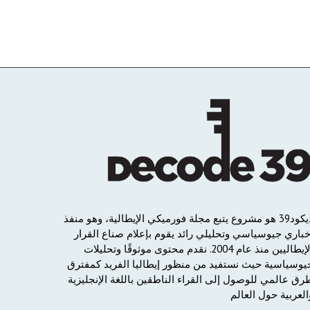
يكود
39
هو
مشروع
يتبع
مجلة
فورميكي
الإيطالية،
وهو
منفذ
خباري
جيوسياسي
وتحليلي
رائد
يقوم
بإعلام
صناع
القرار
لإيطاليين
منذ
عام
2004.
نقدم
محتوى
موثوقًا
وتحليلات
يوسياسية
حيث
نستفيد
من
منظور
إيطاليا
الفريد
كمفترق
رق
عالمي
للوصول
إلى
القراء
الناطقين
باللغة
الإنجليزية
العربية
حول
العالم