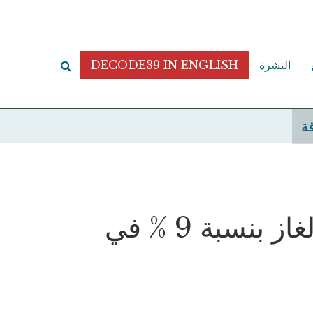
النشرة
DECODE39 IN ENGLISH
قة
إيني تعلن ارتفاع إنتاج النفط والغاز بنسبة 9 % في