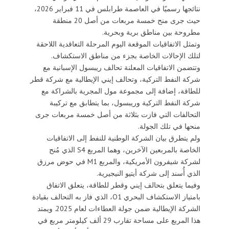
نتائجها رسميًا في العاصمة طرابلس في 11 فبراير 2026،
حيث جرى منح خمسة مربعات من أصل 20 منطقة
مطروحة بين مناطق برية وبحرية.
وتمثل الاتفاقيات الموقعة اليوم المرحلة التعاقدية اللاحقة
لتلك الإحالات الخاصة بجزء من مناطق الاستكشاف.
وتتضمن الاتفاقيات المعلنة تحالف ريبسول الإسبانية مع
شركة النفط التركية، وتحالف إيني الإيطالية مع شركة قطر
للطاقة، إضافة إلى مجموعة مول المجرية بالشراكة مع
شركة النفط التركية وريبسول، بما يتطابق مع تركيبة
التحالفات التي فازت بثلاثة من أصل خمسة مربعات جرى
منحها في تلك الجولة.
ولم يتطرق بيان الشركة الوطنية للنفط إلى الاتفاقيات
الخاصة بالمربعين الآخرين، وهما المربع S4 الذي مُنح
لشركة شيفرون الأمريكية، والمربع M1 في حوض مرزق
الذي أُسند إلى شركة أيتيو النيجيرية.
وفيما يتعلق بتحالف إيني وقطر للطاقة، يتعلق الاتفاق
بامتياز الاستكشاف البحري O1، الذي فاز به التحالف بقيادة
الشركة الإيطالية ضمن جولة العطاءات لعام 2025. ويمتد
هذا المربع على مساحة تقارب 29 ألف كيلومتر مربع في