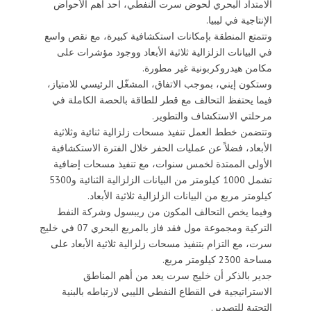
الامتداد البحري لحوض سرت النفطي، أحد أهم الأحواض
الإنتاجية في ليبيا.
وتتمتع المنطقة بإمكانات استكشافية كبيرة، مع نقص واسع
في البيانات الزلزالية ثلاثية الأبعاد ووجود مؤشرات على
مكامن هيدروكربونية غير مطورة.
وستكون إيني، بموجب الاتفاق، المشغّل الرئيسي للامتياز،
فيما يحتفظ التحالف مع قطر للطاقة بالحصة الكاملة في
مرحلتي الاستكشاف والتطوير.
وتتضمن خطط العمل تنفيذ مسحات زلزالية ثنائية وثلاثية
الأبعاد، فضلاً عن عمليات الحفر خلال الفترة الاستكشافية
الأولى الممتدة لخمس سنوات، مع تنفيذ مسحات إضافية
تشمل 1000 كيلومتر من البيانات الزلزالية الثنائية و5300
كيلومتر مربع من البيانات الزلزالية ثلاثية الأبعاد.
وفيما يخص التحالف المكون من ريبسول وشركة النفط
التركية ومجموعة مول فقد فاز بالمربع البحري 07 في خليج
سرت، مع التزام بتنفيذ مسحات زلزالية ثلاثية الأبعاد على
مساحة 2300 كيلومتر مربع.
جدير بالذكر أن خليج سرت يعد من أهم المناطق
الاستراتيجية في القطاع النفطي الليبي لارتباطه بالبنية
التحتية للتصدير.