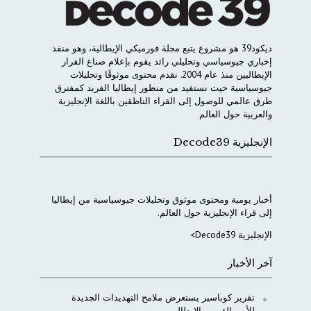
ديكود
39
هو
مشروع
يتبع
مجلة
فورميكي
الإيطالية،
وهو
منفذ
إخباري
جيوسياسي
وتحليلي
رائد
يقوم
بإعلام
صناع
القرار
الإيطاليين
منذ
عام
2004.
نقدم
محتوى
موثوقًا
وتحليلات
جيوسياسية
حيث
نستفيد
من
منظور
إيطاليا
الفريد
كمفترق
طرق
عالمي
للوصول
إلى
القراء
الناطقين
باللغة
الإنجليزية
والعربية
حول
العالم
الإنجليزية Decode39
أخبار
يومية
ومحتوى
موثوق
وتحليلات
جيوسياسية
من
إيطاليا
إلى
قراء
الإنجليزية
حول
العالم
.
الإنجليزية Decode39>
آخر الأخبار
تقرير كوباسير يستعرض ملامح التهديدات الجديدة
للأمن القومي الإيطالي