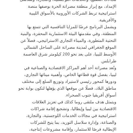
الإمداد، مع إبراز منطقة مصراتة الحرة بوصفها منصة
استراتيجية تربط الشركات الأوروبية بالأسواق الليبية
والأفريقية.
ويشمل البرنامج عرضًا للمزايا التنافسية التي تتمتع بها
المنطقة، وفي مقدمتها البيئة الاستثمارية المحفزة، والبنية
التحتية المتطورة، والميناء التجاري الاستراتيجي، فضلاً عن
الموقع الجغرافي لمدينة مصراتة على الساحل الشمالي
الأوسط لليبيا، على بعد نحو 200 كيلومتر شرق العاصمة
طرابلس.
وتُعد مصراتة أحد أهم المراكز الاقتصادية والصناعية في
ليبيا، بفضل قوة قطاعها الخاص، وأهمية مينائها التجاري،
ودورها كمحور رئيسي لاستيراد وتوزيع السلع إلى مختلف
مناطق البلاد، فضلًا عن موقعها الذي يؤهلها لتكون بوابة نحو
أسواق أفريقيا جنوب الصحراء.
ويتمثل هدف ملتقى روما كذلك في تعزيز العلاقات
الاقتصادية بين ليبيا وإيطاليا، وتشجيع إقامة شراكات
استراتيجية في مجالات الخدمات اللوجستية، والتجارة،
والصناعة، وإدارة سلاسل التوريد، بما يتيح للشركات
الإيطالية فرصًا للاستثمار، وإقامة مشروعات إنتاجية،