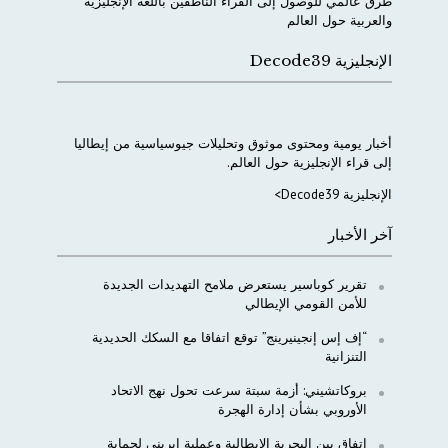
طرق
عالمي
للوصول
إلى
القراء
الناطقين
باللغة
الإنجليزية
والعربية
حول
العالم
الإنجليزية Decode39
أخبار
يومية
ومحتوى
موثوق
وتحليلات
جيوسياسية
من
إيطاليا
إلى
قراء
الإنجليزية
حول
العالم
.
الإنجليزية Decode39>
آخر الأخبار
تقرير كوباسير يستعرض ملامح التهديدات الجديدة
للأمن القومي الإيطالي
“إف إس إنجينيرينج” توقع اتفاقا مع السكك الحديدية
التنزانية
بروكاتشيني: أزمة سبتة سرعت تحول نهج الاتحاد
الأوروبي بشأن إدارة الهجرة
اتفاق بين البحرية الإيطالية وعملية إيريني لحماية