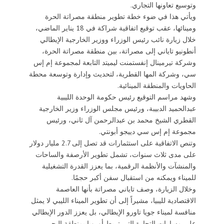
وتوسيع تعاونها التجاري.
ويأتي هذا في ضوء خطة تطوير منطقة مصراتة الحرة
ومينائها، عقب توقيع اتفاقية شراكة في 18 يناير الماضي،
خلال زيارة نائب رئيس الوزراء ووزير الخارجية الإيطالي
أنطونيو تاياني إلى مصراتة، بين منطقة مصراتة الحرة،
وشركة تيرمينال إنفستمنت ليميتد التابعة لمجموعة إم إس
سي، وشركة المها القطرية، لتحديث وإدارة وتوسعة محطة
الحاويات والمنطقة المينائية.
وشهد مراسم التوقيع رئيس حكومة الوحدة الليبية
عبدالحميد الدبيبة، ورئيس مجلس الوزراء وزير الخارجية
القطري الشيخ محمد بن عبدالرحمن آل ثاني، ورئيس
مجموعة إم إس سي دييجو أبونتي.
وتنص الاتفاقية على استثمارات قد تصل إلى 2.7 مليار دولار
على مدى ثلاث سنوات، تشمل تطوير الأرصفة والساحات
والمنشآت والأنظمة الرقمية، بما يعزز القدرة التشغيلية
للميناء ويمكنه من استقبال سفن أكبر حجمًا.
وخلال الزيارة، وصف تاياني مصراتة بأنها العاصمة
الاقتصادية لليبيا، مشيراً إلى أن تطوير الميناء الليبي لا يمثل
منافسة لميناء جويا تاورو الإيطالي، بل يعزز الدور الإيطالي
على مسارات التجارة التي تربط أوروبا بمنطقة البحر