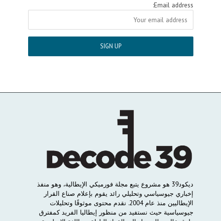
Email address:
ديكود
39
هو
مشروع
يتبع
مجلة
فورميكي
الإيطالية،
وهو
منفذ
إخباري
جيوسياسي
وتحليلي
رائد
يقوم
بإعلام
صناع
القرار
الإيطاليين
منذ
عام
2004.
نقدم
محتوى
موثوقًا
وتحليلات
جيوسياسية
حيث
نستفيد
من
منظور
إيطاليا
الفريد
كمفترق