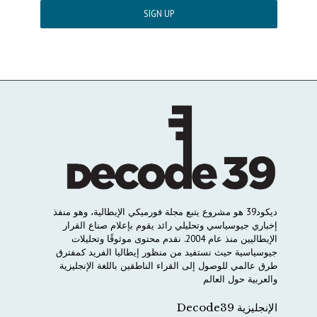
ديكود
39
هو
مشروع
يتبع
مجلة
فورميكي
الإيطالية،
وهو
منفذ
إخباري
جيوسياسي
وتحليلي
رائد
يقوم
بإعلام
صناع
القرار
الإيطاليين
منذ
عام
2004.
نقدم
محتوى
موثوقًا
وتحليلات
جيوسياسية
حيث
نستفيد
من
منظور
إيطاليا
الفريد
كمفترق
طرق
عالمي
للوصول
إلى
القراء
الناطقين
باللغة
الإنجليزية
والعربية
حول
العالم
الإنجليزية Decode39