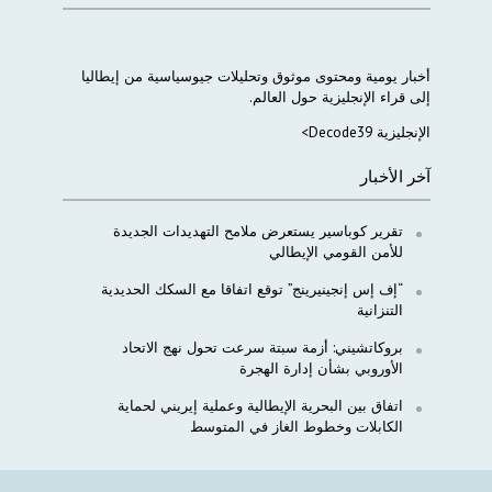
أخبار
يومية
ومحتوى
موثوق
وتحليلات
جيوسياسية
من
إيطاليا
إلى
قراء
الإنجليزية
حول
العالم
.
الإنجليزية Decode39>
آخر الأخبار
تقرير كوباسير يستعرض ملامح التهديدات الجديدة
للأمن القومي الإيطالي
“إف إس إنجينيرينج” توقع اتفاقا مع السكك الحديدية
التنزانية
بروكاتشيني: أزمة سبتة سرعت تحول نهج الاتحاد
الأوروبي بشأن إدارة الهجرة
اتفاق بين البحرية الإيطالية وعملية إيريني لحماية
الكابلات وخطوط الغاز في المتوسط