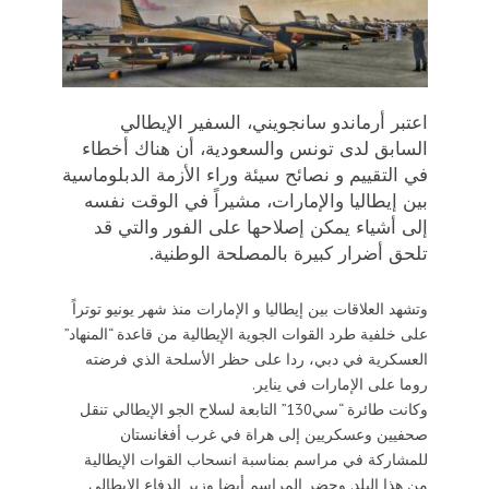
اعتبر أرماندو سانجويني، السفير الإيطالي
السابق لدى تونس ‏والسعودية، أن هناك أخطاء
في التقييم و نصائح سيئة وراء الأزمة الدبلوماسية
بين إيطاليا والإمارات، مشيراً في الوقت نفسه
إلى أشياء يمكن إصلاحها على الفور والتي قد
تلحق أضرار كبيرة بالمصلحة الوطنية.
وتشهد العلاقات بين إيطاليا و الإمارات منذ شهر يونيو توتراً
على خلفية طرد القوات الجوية الإيطالية من قاعدة “المنهاد”
العسكرية في دبي، ردا على حظر الأسلحة الذي فرضته
روما على الإمارات في يناير.
وكانت طائرة “سي130” التابعة لسلاح الجو الإيطالي تنقل
صحفيين وعسكريين إلى هراة في غرب أفغانستان
للمشاركة في مراسم بمناسبة انسحاب القوات الإيطالية
من هذا البلد. وحضر المراسم أيضا وزير الدفاع الإيطالي