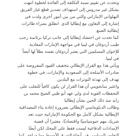
وتحدث عن تقييم نسبة التكلفة إلى الفائدة لخطوة انتهت
بشكل غير مدروس إلى استهداف تصدير قطع غيار الفريق
البهلواني الإماراتي والتي من بين أمور أخرى ولدت في
إشارة إلى التعاون مع إيطاليا الذي انطلق بشراء طائرات
إيطالية الصنع.
كما تحدث عن احتشاد إيطاليا إلى جانب تركيا برئاسة رجب
طيب أردوغان في ليبيا في مواجهة الإمارات المعادية
للإخوان المسلمين التي يعتبر أردوغان نفسه بطلاً لها أيضاً
في ليبيا.
ويأتي هذا مع القرار الإيطالي بتخفيف القيود المفروضة على
صادرات الأسلحة إلى السعودية والإمارات، في خطوة
تهدف إلى تهدئة التوترات مع البلدين.
واعتبر سانجويني أن هذا القرار لن يكون كافياً للتغلب على
التحفظات القوية لدى ولي عهد أبو ظبي الشيخ محمد بن
زايد منذ ذلك الحين بشأن إيطاليا.
وطالب الدبلوماسي الإيطالي بضرورة إعادة بناء المصداقية
الإيطالية بشكل كامل مع الحكومة الإماراتية حيث تعد
شريك مهم جيوسياسيًا واقتصاديًا، معتبرا أن قضية
الإمدادات الدفاعية ليست فقط على المحك لكن أيضًا
التعاون السياسي في أنحاء الشرق الأوسط وما وراءه. كما