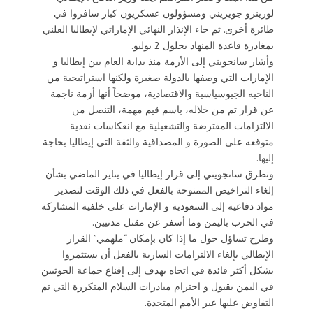
لورينزو جويريني ومسؤولون عسكريون كبار سافروا في
طائرة أخرى. ثم جاء الإنذار النهائي الإماراتي لإيطاليا العلني
بمغادرة قاعدة المنهاد بحلول 2 يوليو.
وأشار سانجويني إلى الأزمة منذ بداية العام بين إيطاليا و
الإمارات التي وصفها بالدولة صغيرة ولكنها استراتيجية من
الناحيه الجيوسياسية والاقتصادية، موضحاً أنها أزمة ناجمة
عن قرار تم من خلاله، باسم قيم مهمة، التنصل من
الالتزامات المفترضة والتشغيلية مع انعكاسات نقدية
متوقعه على الصورة و المصداقية والثقة التي إيطاليا بحاجة
إليها.
وتطرق سانجويني إلى قرار إيطاليا في يناير الماضي بشأن
إلغاء التراخيص الممنوحة بالفعل في ذلك الوقت لتصدير
مواد دفاعية إلى السعودية و الإمارات على خلفية المشاركة
في الحرب باليمن وما أسفر عن مقتل مدنيين.
وطرح تساؤل حول ما إذا كان بإمكان “ملهمي” القرار
الإيطالي بإلغاء الالتزامات السارية بالفعل أن يستثمروا
بشكل أكثر فائدة في اتجاه يهدف إلى إقناع جماعة الحوثيين
في اليمن بقبول و احترام مبادرات السلام المتكررة التي تم
التفاوض عليها عبر الأمم المتحدة.