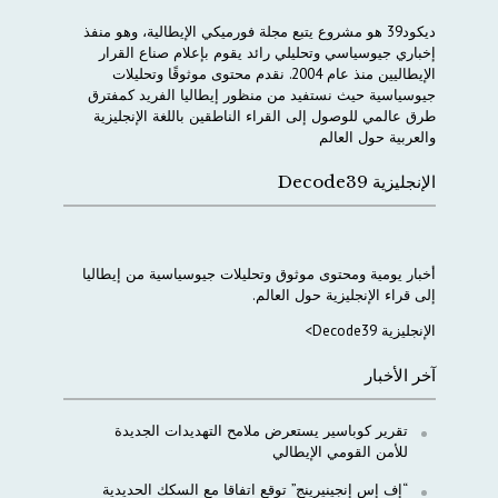
ديكود
39
هو
مشروع
يتبع
مجلة
فورميكي
الإيطالية،
وهو
منفذ
إخباري
جيوسياسي
وتحليلي
رائد
يقوم
بإعلام
صناع
القرار
الإيطاليين
منذ
عام
2004.
نقدم
محتوى
موثوقًا
وتحليلات
جيوسياسية
حيث
نستفيد
من
منظور
إيطاليا
الفريد
كمفترق
طرق
عالمي
للوصول
إلى
القراء
الناطقين
باللغة
الإنجليزية
والعربية
حول
العالم
الإنجليزية Decode39
أخبار
يومية
ومحتوى
موثوق
وتحليلات
جيوسياسية
من
إيطاليا
إلى
قراء
الإنجليزية
حول
العالم
.
الإنجليزية Decode39>
آخر الأخبار
تقرير كوباسير يستعرض ملامح التهديدات الجديدة
للأمن القومي الإيطالي
“إف إس إنجينيرينج” توقع اتفاقا مع السكك الحديدية