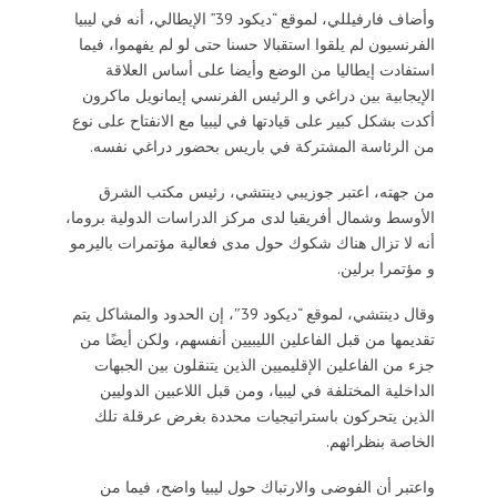
وأضاف فارفيللي، لموقع “ديكود 39” الإيطالي، أنه في ليبيا
الفرنسيون لم يلقوا استقبالا حسنا حتى لو لم يفهموا، فيما
استفادت إيطاليا من الوضع وأيضا على أساس العلاقة
الإيجابية بين دراغي و الرئيس الفرنسي إيمانويل ماكرون
أكدت بشكل كبير على قيادتها في ليبيا مع الانفتاح على نوع
من الرئاسة المشتركة في باريس بحضور دراغي نفسه.
من جهته، اعتبر جوزيبي دينتشي، رئيس مكتب الشرق
الأوسط وشمال أفريقيا لدى مركز الدراسات الدولية بروما،
أنه لا تزال هناك شكوك حول مدى فعالية مؤتمرات باليرمو
و مؤتمرا برلين.
وقال دينتشي، لموقع “ديكود 39″، إن الحدود والمشاكل يتم
تقديمها من قبل الفاعلين الليبيين أنفسهم، ولكن أيضًا من
جزء من الفاعلين الإقليميين الذين يتنقلون بين الجبهات
الداخلية المختلفة في ليبيا، ومن قبل اللاعبين الدوليين
الذين يتحركون باستراتيجيات محددة بغرض عرقلة تلك
الخاصة بنظرائهم.
واعتبر أن الفوضى والارتباك حول ليبيا واضح، فيما من