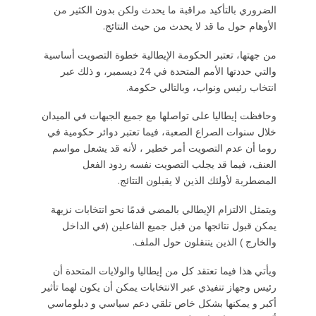
الضروري بالتأكيد مراقبة ما يحدث ولكن بدون الكثير من
الأوهام حول ما قد لا يحدث من حيث النتائج.
من جهتها، تعتبر الحكومة الإيطالية خطوة التصويت أساسية
والتي حددتها الأمم المتحدة في 24 ديسمبر، و ذلك عبر
انتخاب رئيس ونواب، وبالتالي حكومة.
وحافظت إيطاليا على تواصلها مع جميع الجبهات في الميدان
خلال سنوات الصراع الصعبة، فيما تعتبر دوائر حكومية في
روما أن عدم التصويت أمر خطير ، لأنه قد يشعل مواسم
العنف، فيما قد يجلب التصويت نفسه ردود الفعل
المضطربة لأولئك الذين لا يقبلون النتائج.
ويتمثل الالتزام الإيطالي بالمضي قدمًا نحو انتخابات نزيهة
يمكن قبول نتائجها من قبل جميع الفاعلين (في الداخل
والخارج ) الذين يتنقلون حول الملف.
ويأتي هذا فيما تعتقد كل من إيطاليا والولايات المتحدة أن
رئيس وجهاز تنفيذي عبر الانتخابات يمكن أن يكون لهما تأثير
أكبر و يمكنها بشكل خاص تلقي دعم سياسي و دبلوماسي