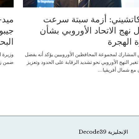
اتشيني: أزمة سبتة سرعت
ميد-
 نهج الاتحاد الأوروبي بشأن
جيبو
ة الهجرة
البح
 المشارك لمجموعة المحافظين الأوروبيين يؤكد أنه بفضل
وزيرة ا
 تغير النهج الأوروبي نحو تشديد الرقابة على الحدود وتعزيز
ضمن زيا
 مع شمال أفريقيا....
الإنجليزية Decode39