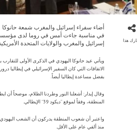
أضاء سفراء إسرائيل والمغرب شمعة حانوكا لطر
في مناسبة جاءت أمس في روما لدى مؤسسة أ
رك هذا
إسرائيل والمغرب والولايات المتحدة الأمريكية
ويأتي عيد حانوكا اليهودي في الذكرى الأولى للتقارب ب
الاتفاقات التي كان السفير الإسرائيلي في إيطاليا درو
بفضل مساعدة إيطاليا أيضاً.
وقال إيدار: أشعلنا النور وطردنا الظلام، موضحاً أن اي
المنطقة، وفقاً لموقع “ديكود 39” الإيطالي.
واعتبر أن شعوب المنطقة يدركون أن الشعب اليهودي
منذ ألفي عام على الأقل.