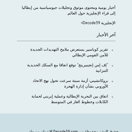
أخبار
يومية
ومحتوى
موثوق
وتحليلات
جيوسياسية
من
إيطاليا
إلى
قراء
الإنجليزية
حول
العالم
.
الإنجليزية Decode39>
آخر الأخبار
تقرير كوباسير يستعرض ملامح التهديدات الجديدة
للأمن القومي الإيطالي
“إف إس إنجينيرينج” توقع اتفاقا مع السكك الحديدية
التنزانية
بروكاتشيني: أزمة سبتة سرعت تحول نهج الاتحاد
الأوروبي بشأن إدارة الهجرة
اتفاق بين البحرية الإيطالية وعملية إيريني لحماية
الكابلات وخطوط الغاز في المتوسط
حقوق النشز محفوظة من Decode39.com الانتمان من داو