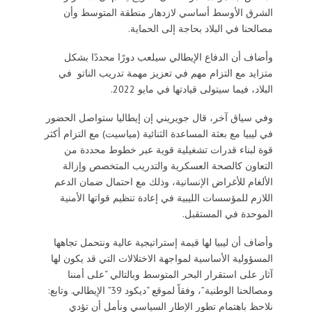
الشرق الأوسط أساسي لازدهار منطقة المتوسط ​​وأن
مصالحنا في البلاد بحاجة إلى الحماية.
وأضاف أن الدفاع الإيطالي سيلعب دورًا محددًا بشكل
متزايد مع التزام مهم في تعزيز مهمة تدريب الناتو في
البلاد، فيما سيتولى قيادتها في مايو 2022.
وفي سياق آخر، قال جويريني إن إيطاليا ستواصل الحضور
في ليبيا مع بعثة المساعدة الثنائية (مياسيت) مع التزام أكثر
قوة لبناء قدرات تشغيلية قوية عبر خطوط محددة من
التعاون كالصحة العسكرية والتدريب المتخصص وإزالة
الألغام للأغراض الإنسانية، وذلك مع احتمال ضمان الدعم
اللازم للمؤسسات الليبية في إعادة تنظيم قواتها الأمنية
الموحدة في المستقبل.
وأضاف أن ليبيا لها قيمة إستراتيجية عالية ونتحمل تجاهها
المسؤولية الأساسية لمواجهة الاختلالات التي قد يكون لها
آثار على استقرار البحر المتوسط ​​وبالتالي “على أمننا
ومصالحنا الوطنية”، وفقاً لموقع “ديكود 39” الإيطالي. وتابع:
نلاحظ باهتمام تطور الإطار السياسي ونأمل أن تؤدي