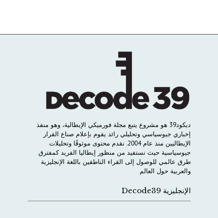
ديكود
39
هو
مشروع
يتبع
مجلة
فورميكي
الإيطالية،
وهو
منفذ
إخباري
جيوسياسي
وتحليلي
رائد
يقوم
بإعلام
صناع
القرار
الإيطاليين
منذ
عام
2004.
نقدم
محتوى
موثوقًا
وتحليلات
جيوسياسية
حيث
نستفيد
من
منظور
إيطاليا
الفريد
كمفترق
طرق
عالمي
للوصول
إلى
القراء
الناطقين
باللغة
الإنجليزية
والعربية
حول
العالم
الإنجليزية Decode39