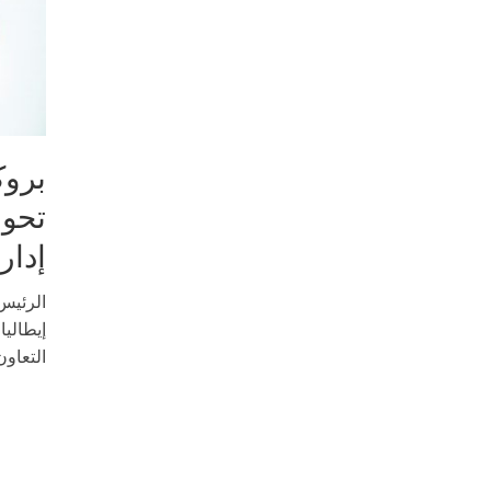
بروك
تحول
إدار
الرئيس
إيطاليا
التعاون