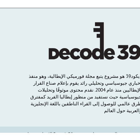
يكود
39
هو
مشروع
يتبع
مجلة
فورميكي
الإيطالية،
وهو
منفذ
خباري
جيوسياسي
وتحليلي
رائد
يقوم
بإعلام
صناع
القرار
لإيطاليين
منذ
عام
2004.
نقدم
محتوى
موثوقًا
وتحليلات
يوسياسية
حيث
نستفيد
من
منظور
إيطاليا
الفريد
كمفترق
رق
عالمي
للوصول
إلى
القراء
الناطقين
باللغة
الإنجليزية
العربية
حول
العالم
حقوق النشز محفوظة من Decode39.com الانتمان من داو