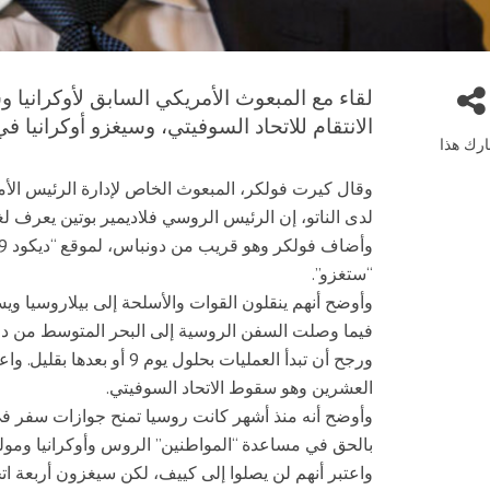
لقاء مع المبعوث الأمريكي السابق لأوكرانيا وسف
الانتقام للاتحاد السوفيتي، وسيغزو أوكرانيا في 
رك هذا
وقال كيرت فولكر، المبعوث الخاص لإدارة الرئيس الأمر
لدى الناتو، إن الرئيس الروسي فلاديمير بوتين يعرف 
“ستغزو”.
فيما وصلت السفن الروسية إلى البحر المتوسط ​​من دول
ورجح أن تبدأ العمليات بحلول 
العشرين وهو سقوط الاتحاد السوفيتي.
وأوضح أنه منذ أشهر كانت روسيا تمنح جوازات سفر في
بالحق في مساعدة “المواطنين” الروس وأوكرانيا ومولد
واعتبر أنهم لن يصلوا إلى كييف، لكن سيغزون أربعة ا