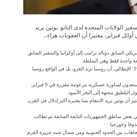
ير الولايات المتحدة لدى الناتو. بوتين يريد
أوائل فبراير، معتبرا أن العقوبات هراء...
يكي السابق دونالد ترامب إلى أوكرانيا والسفير السابق
لغة واحدة فقط وهي السلطة.
وأضاف فولكر وهو قريب من دونباس، لموقع “ديكود 39” الإيطالي، أن روسيا تريد الغزو، بل في الواقع روسيا
وأوضح أنهم ينقلون القوات والأسلحة إلى بيلاروسيا ويستعدون لمناورة عسكرية مزعومة مقررة في 9 فبراير.
 البلطيق متجهة إلى البحر الأسود.
يوم 9 أو بعدها بقليل. واعتبر أن بوتين يريد الانتقام مما يعتبره أكبر إذلال في القرن
 بعض مناطق الجمهوريات التابعة السابقة ثم تطالب
وفا وجورجيا.
تجاهات. من الحدود الجنوبية ومن شمال شبه جزيرة القرم