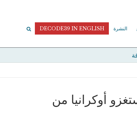
النشرة
DECODE39 IN ENGLISH
قة
غزو أوكرانيا من