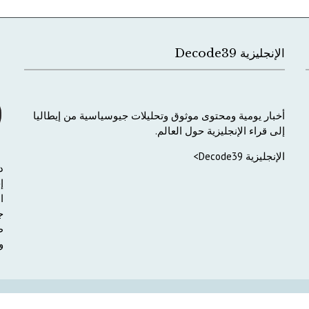
الإنجليزية Decode39
أخبار
يومية
ومحتوى
موثوق
وتحليلات
جيوسياسية
من
إيطاليا
إلى
قراء
الإنجليزية
حول
العالم
.
الإنجليزية Decode39>
د
إ
ا
ج
ط
و