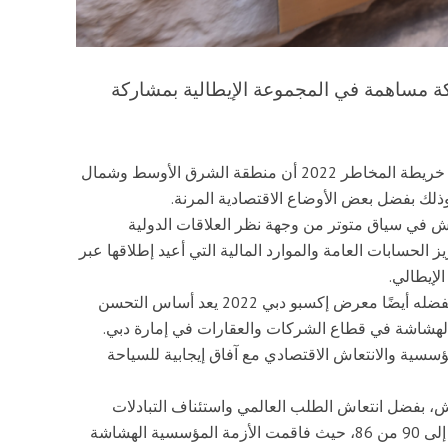
 مساهمة في المجموعة الإيطالية بمشاركة
أظهرت وكالة ائتمان الصادرات الإيطالية (ساتشي) في خريطة المخاطر 2022 أن منطقة الشرق الأوسط وشمال
لك بفضل بعض الأوضاع الاقتصادية المرنة.
ش في سياق متوتر من وجهة نظر العلاقات الدولية
ابي (من 37 إلى 33)، بفضل تعزيز الحسابات العامة والموارد المالية التي أعيد إطلاقها عبر
وقالت إن الانتعاش الخجول للتدفقات السياحية الذي يفضله أيضًا معرض إكسبو دبي 2022 يعد أساس التحسن
د 60 بفضل الصلابة المؤسسية والانتعاش الاقتصادي مع آفاق إيجابية للسياحة
فرص الانتعاش، بفضل انتعاش الطلب العالمي واستئناف التبادلات
التجارية وعودة السياحة إلى حد ما. فيما صعدت تونس إلى 90 من 86، حيث فاقمت الأزمة المؤسسية الهشاشة