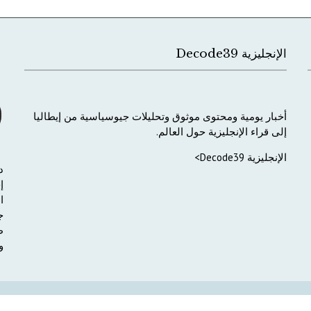
الإنجليزية Decode39
أخبار
يومية
ومحتوى
موثوق
وتحليلات
جيوسياسية
من
إيطاليا
إلى
قراء
الإنجليزية
حول
العالم
.
الإنجليزية Decode39>
د
إ
ا
ج
ط
و