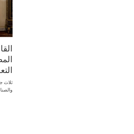
القا
المص
التع
ثلاث جل
والصناع