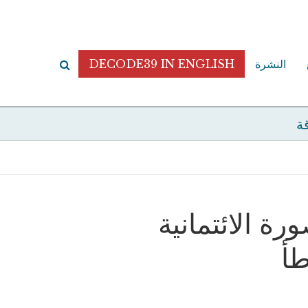
النشرة
DECODE39 IN ENGLISH
قة
ة الائتمانية
طأ