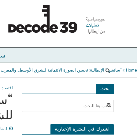
سي
Home
»
“ساتشي” الإيطالية: تحسن الصورة الائتمانية للشرق الأوسط.. والمغرب ي
اقتصاد
بحث
“سا
للش
اشترك في النشرة الإخبارية
3 مارس، 2022