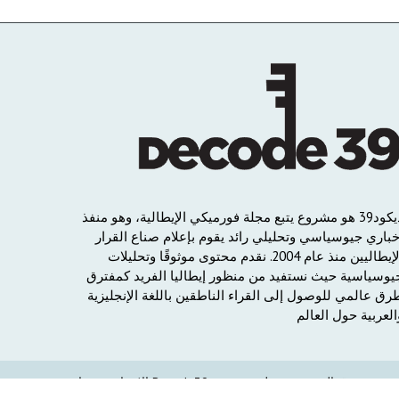
يكود
39
هو
مشروع
يتبع
مجلة
فورميكي
الإيطالية،
وهو
منفذ
خباري
جيوسياسي
وتحليلي
رائد
يقوم
بإعلام
صناع
القرار
لإيطاليين
منذ
عام
2004.
نقدم
محتوى
موثوقًا
وتحليلات
يوسياسية
حيث
نستفيد
من
منظور
إيطاليا
الفريد
كمفترق
رق
عالمي
للوصول
إلى
القراء
الناطقين
باللغة
الإنجليزية
العربية
حول
العالم
حقوق النشز محفوظة من Decode39.com الانتمان من داو