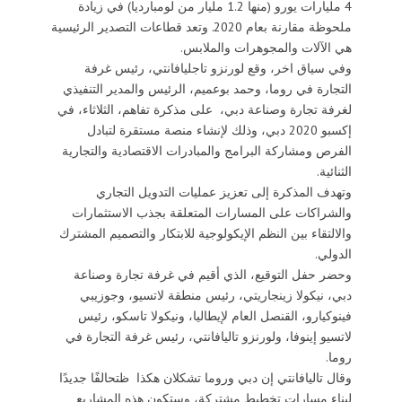
4 مليارات يورو (منها 1.2 مليار من لومبارديا) في زيادة
ملحوظة مقارنة بعام 2020. وتعد قطاعات التصدير الرئيسية
هي الآلات والمجوهرات والملابس.
وفي سياق اخر، وقع لورنزو تاجليافانتي، رئيس غرفة
التجارة في روما، وحمد بوعميم، الرئيس والمدير التنفيذي
لغرفة تجارة وصناعة دبي، على مذكرة تفاهم، الثلاثاء، في
إكسبو 2020 دبي، وذلك لإنشاء منصة مستقرة لتبادل
الفرص ومشاركة البرامج والمبادرات الاقتصادية والتجارية
الثنائية.
وتهدف المذكرة إلى تعزيز عمليات التدويل التجاري
والشراكات على المسارات المتعلقة بجذب الاستثمارات
والالتقاء بين النظم الإيكولوجية للابتكار والتصميم المشترك
الدولي.
وحضر حفل التوقيع، الذي أقيم في غرفة تجارة وصناعة
دبي، نيكولا زينجاريتي، رئيس منطقة لاتسيو، وجوزيبي
فينوكيارو، القنصل العام لإيطاليا، ونيكولا تاسكو، رئيس
لاتسيو إينوفا، ولورنزو تاليافانتي، رئيس غرفة التجارة في
روما.
وقال تاليافانتي إن دبي وروما تشكلان هكذا ظتحالفًا جديدًا
لبناء مسارات تخطيط مشتركة، وستكون هذه المشاريع