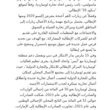
ماسوليتي، نائب رئيس اتحاد تجارة لومبارديا، وفقاً لموقع
“ديكود 39” الإيطالي.
وفضلاً عن زيارات لأهم أجنحة معرض إكسبو 2020 ومنها
الإيطالي، يشمل برنامج مهمة ريادة الأعمال زيارات إلى
المناطق الحرة ومراكز تجارة الجملة و التسوق
والاجتماعات مع المنظمات المحلية القادرة على تقديم
الدعم للشركات الإيطالية المشاركة، مع الهدف من تحديد
فرص عمل جديدة في سوق يتوسع باستمرار ومنفتح على
ما يُصنع في إيطاليا.
وفي 15 مارس بدار الابتكار في دبي وبفضل دعم منطقة
لومبارديا مع “أيس” واتحاد التجارة، يجرى تنظيم فعاليات
“لومبارديا: المركز الإيطالي للابتكار والتجارة الدولية”، حيث
يتم تقديم لومبارديا إلى مجتمع الأعمال المحلي كمكان
مثالي للتجارة الدولية لتنصيب أعمال تجارية جديدة وانطلاق
أعمال تجارية مبتكرة لجذب الاستثمارات الأجنبية.
وتمثل لومبارديا نحو 30 في المائة من إجمالي الواردات
والصادرات الإيطالية. وفي عام 2021، شكلت الصادرات
حوالي 32 في المائة من الناتج المحلي الإجمالي الوطني.
وفي عام 2021، تجاوزت الصادرات الإيطالية إلى الإمارات،