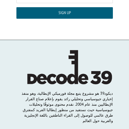
ديكود
39
هو
مشروع
يتبع
مجلة
فورميكي
الإيطالية،
وهو
منفذ
إخباري
جيوسياسي
وتحليلي
رائد
يقوم
بإعلام
صناع
القرار
الإيطاليين
منذ
عام
2004.
نقدم
محتوى
موثوقًا
وتحليلات
جيوسياسية
حيث
نستفيد
من
منظور
إيطاليا
الفريد
كمفترق
طرق
عالمي
للوصول
إلى
القراء
الناطقين
باللغة
الإنجليزية
والعربية
حول
العالم