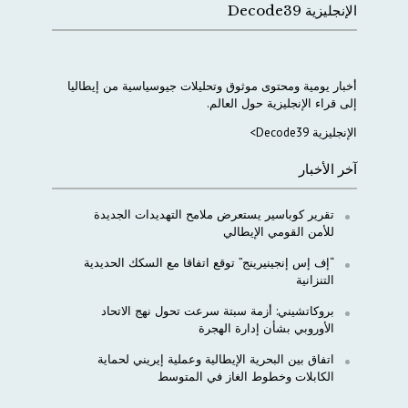
الإنجليزية Decode39
أخبار
يومية
ومحتوى
موثوق
وتحليلات
جيوسياسية
من
إيطاليا
إلى
قراء
الإنجليزية
حول
العالم
.
الإنجليزية Decode39>
آخر الأخبار
تقرير كوباسير يستعرض ملامح التهديدات الجديدة
للأمن القومي الإيطالي
“إف إس إنجينيرينج” توقع اتفاقا مع السكك الحديدية
التنزانية
بروكاتشيني: أزمة سبتة سرعت تحول نهج الاتحاد
الأوروبي بشأن إدارة الهجرة
اتفاق بين البحرية الإيطالية وعملية إيريني لحماية
الكابلات وخطوط الغاز في المتوسط