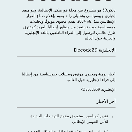
ديكود
39
هو
مشروع
يتبع
مجلة
فورميكي
الإيطالية،
وهو
منفذ
إخباري
جيوسياسي
وتحليلي
رائد
يقوم
بإعلام
صناع
القرار
الإيطاليين
منذ
عام
2004.
نقدم
محتوى
موثوقًا
وتحليلات
جيوسياسية
حيث
نستفيد
من
منظور
إيطاليا
الفريد
كمفترق
طرق
عالمي
للوصول
إلى
القراء
الناطقين
باللغة
الإنجليزية
والعربية
حول
العالم
الإنجليزية Decode39
أخبار
يومية
ومحتوى
موثوق
وتحليلات
جيوسياسية
من
إيطاليا
إلى
قراء
الإنجليزية
حول
العالم
.
الإنجليزية Decode39>
آخر الأخبار
تقرير كوباسير يستعرض ملامح التهديدات الجديدة
للأمن القومي الإيطالي
“إف إس إنجينيرينج” توقع اتفاقا مع السكك الحديدية