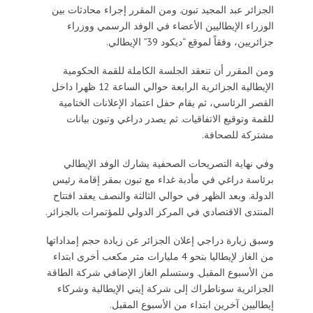
الجزائر عبد المجيد تبون. ومن المقرر إجراء محادثات بين
الوزراء الإيطاليين الأعضاء في الوفد الرسمي ووزراء
جزائريين، وفقاً لموقع “ديكود 39” الإيطالي.
ومن المقرر أن تنعقد الجلسة الكاملة للقمة الحكومية
الإيطالية الجزائرية الرابعة حوالي الساعة 12 ظهرا داخل
القصر الرئاسي، ثم يقام حفل اعتماد الإعلانات الختامية
للقمة وتوقيع الاتفاقيات. ثم يصدر دراغي وتبون بيانات
مشتركة للصحافة.
وفي نهاية التصريحات الصحفية يشارك الوفد الإيطالي
برئاسة دراغي في مأدبة غداء مع تبون بمقر إقامة رئيس
الدولة. وبعد الظهر في حوالي الثالثة والنصف يعقد افتتاح
المنتدى الاقتصادي في المركز الدولي للمؤتمرات بالجزائر.
وسبق زيارة دراجي إعلان الجزائر عن زيادة حجم إمداداتها
من الغاز لإيطاليا بنحو 4 مليارات متر مكعب أخرى ابتداء
من الأسبوع المقبل. وستسلم الغاز الإضافي شركة الطاقة
الجزائرية سوناطراك إلى شركة إيني الإيطالية وشركاء
إيطاليين آخرين ابتداء من الأسبوع المقبل.