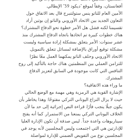
أفغانستان، وفقاً لموقع “ديكود 39” الإيطالي.
الأمين العام للناتو ينس ستولتنبرج قال بعد الاتفاق حول
التعاون الجديد بين الاتحاد الأوروبي والناتو إن بوتين أراد
تقسيمنا لكنه فشل. هل الأمر خطوة نحو الدفاع المشترك؟
هناك خطوات كبيرة تم اتخاذها باتجاه الدفاع المشترك منذ
عشر سنوات: الأمر يتعلق بمشكلة إرادة سياسية وليست
مشكلة توقيع أوراق بالإضافة لمسائل تتعلق بالتمويل.
الاتحاد الأوروبي وحلف الناتو يمكنهما العمل معًا نظرًا
للتزامن العملي بين المنظمتين. هناك حاجة بالتأكيد إلى روح
التنافس التي كانت موجودة في السابق لتعزيز الدفاع
المشترك.
ما وراء هذه الاتفاقية؟
الإشارة القوية هي الرمزية وهي مهمة مع الوضع الحالي
حيث لا يزال النزاع اليوناني التركي مفتوحًا: وهذا يخاطر بأن
يكون جبلًا ينجب فأرًا. قراءة النص إجرائية إلى حد ما لأن
الخلاف اليوناني التركي يمنعنا من الاستمرار. كما أنه يفتح
سيناريوهات واعدة جداً . ليس صدفة أن تكون الإدارة العليا
للإدارتين هي التي اجتمعت وليس المجلسين لأنه يوجد في
المجلسين نوع من التفويض الضمني للإدارة لمواصلة