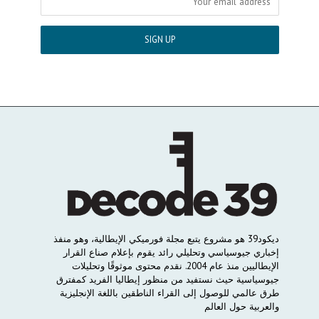
ديكود
39
هو
مشروع
يتبع
مجلة
فورميكي
الإيطالية،
وهو
منفذ
إخباري
جيوسياسي
وتحليلي
رائد
يقوم
بإعلام
صناع
القرار
الإيطاليين
منذ
عام
2004.
نقدم
محتوى
موثوقًا
وتحليلات
جيوسياسية
حيث
نستفيد
من
منظور
إيطاليا
الفريد
كمفترق
طرق
عالمي
للوصول
إلى
القراء
الناطقين
باللغة
الإنجليزية
والعربية
حول
العالم