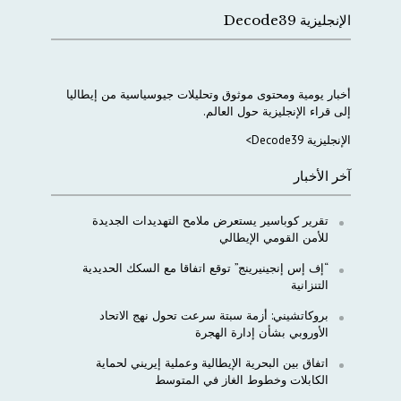
الإنجليزية Decode39
أخبار
يومية
ومحتوى
موثوق
وتحليلات
جيوسياسية
من
إيطاليا
إلى
قراء
الإنجليزية
حول
العالم
.
الإنجليزية Decode39>
آخر الأخبار
تقرير كوباسير يستعرض ملامح التهديدات الجديدة
للأمن القومي الإيطالي
“إف إس إنجينيرينج” توقع اتفاقا مع السكك الحديدية
التنزانية
بروكاتشيني: أزمة سبتة سرعت تحول نهج الاتحاد
الأوروبي بشأن إدارة الهجرة
اتفاق بين البحرية الإيطالية وعملية إيريني لحماية
الكابلات وخطوط الغاز في المتوسط