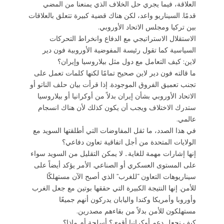
العلاقة، فيما يجري حل الخلاف الذي يمنعنا من المضي
قدمًا. السيناريو واعد، لكن هناك قضية كبيرة تتعلق بالعلاقات
بين تركيا ومجلس الاتحاد الأوروبي.
الاستقلال الاستراتيجي مع الدفاع وانخراط التحركات
السياسية كما تقول رئيسة المفوضية الأوروبية فون دير
لاين: كيف التعامل مع دول مثل بيلاروسيا وإيران؟
ما قالته فون دير لاين صحيح تمامًا لكنها كلمات تعمل على
تجنب تعميق الفروق الموجودة. إذا قرأت بيان حلف الناتو أو
الاتحاد الأوروبي بشأن إيران بدلاً من أوكرانيا أو بيلاروسيا
ستدرك الاختلاف ويجب أن يكون كذلك لأن هناك انسجام
عالمي.
في هذا الصدد، ما ثقل المفاوضات التي أطلقتها السويد مع
الولايات المتحدة من أجل اتفاقية تعاون دفاعي؟
إنها إشارات مهمة للغاية.. لا يمكن التقليل من السويد سواء
على المستوى العسكري أو الصناعي. الأمر يؤكد أيضاً على
سيناريوهات التعاون “للغرب” الذي أصبح الآن مستهلكًا
للأمن. إنها النتيجة الكبيرة التي حققها بوتين مع جعل الغرب
وأوروبا وأمريكا وكندا واليابان يدركون أنهم جميعًا
مستهلكون للأمن بدلاً من بقاءهم مصدرين.
كيف نجعل دعم أوكرانيا أقوى؟ أسلحة أم ماذا؟