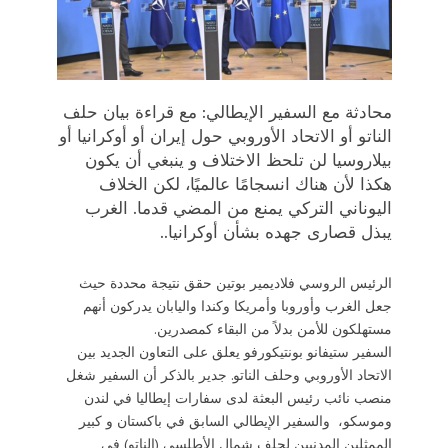
محادثة مع السفير الإيطالي: مع قراءة بيان حلف
الناتو أو الاتحاد الأوروبي حول إيران أو أوكرانيا أو
بيلاروسيا لن تلحظ الاختلاف و ينبغي أن يكون
هكذا لأن هناك انسجامًا عالميًا، لكن الخلاف
اليوناني التركي يمنع من المضي قدما. الغرب
يبذل قصارى جهده بشأن أوكرانيا..
الرئيس الروسي فلاديمير بوتين حقق نتيجة محددة حيث
جعل الغرب وأوروبا وأمريكا وكندا واليابان يدركون أنهم
مستهلكون للأمن بدلاً من البقاء كمصدرين.
السفير ستيفانو بونتيكورفو يعلق على التعاون الجديد بين
الاتحاد الأوروبي وحلف الناتو. جدير بالذكر أن السفير شغل
منصب نائب رئيس البعثة لدى سفارات إيطاليا في لندن
وموسكو، والسفير الإيطالي السابق في باكستان و كبير
الممثلين المدنيين لحلف شمال الأطلسي (الناتو) في