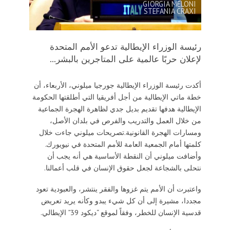
GIORGIA MELONI
STEFANIA CRAXI
رئيسة الوزراء الإيطالية تدعو الأمم المتحدة
لإعلان حربًا عالمية على المتاجرين بالبشر...
أكدت رئيسة الوزراء الإيطالية جورجيا ميلوني، الأربعاء، أن
خطة ماتي الإيطالية من أجل أفريقيا التي أطلقتها الحكومة
الإيطالية هدفها تقديم بديل جدي لظاهرة الهجرة الجماعية
من خلال العمل والتدريب والفرص في بلدان الأصل،
ومسارات الهجرة القانونية.تصريحات ميلوني جاءت خلال
كلمتها أمام الجمعية العامة للأمم المتحدة في نيويورك.
وأضافت ميلوني أن النقطة الأساسية هي أنه يجب أن
نتحلى بالشجاعة لجعل حقوق الإنسان في قلب أعمالنا.
واعتبرت أن الأمم يتم غزوها والفقر ينتشر، والعبودية تعود
مجددا، مشيرة إلى أن كل شيء يبدو وكأنه يريد تعريض
قدسية الإنسان للخطر، وفقاً لموقع “ديكود 39” الإيطالي.