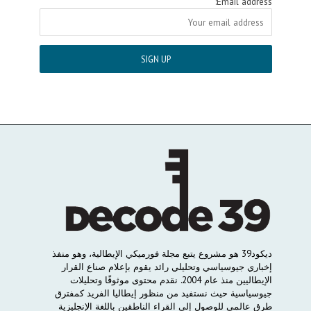
Email address:
ديكود
39
هو
مشروع
يتبع
مجلة
فورميكي
الإيطالية،
وهو
منفذ
إخباري
جيوسياسي
وتحليلي
رائد
يقوم
بإعلام
صناع
القرار
الإيطاليين
منذ
عام
2004.
نقدم
محتوى
موثوقًا
وتحليلات
جيوسياسية
حيث
نستفيد
من
منظور
إيطاليا
الفريد
كمفترق
طرق
عالمي
للوصول
إلى
القراء
الناطقين
باللغة
الإنجليزية