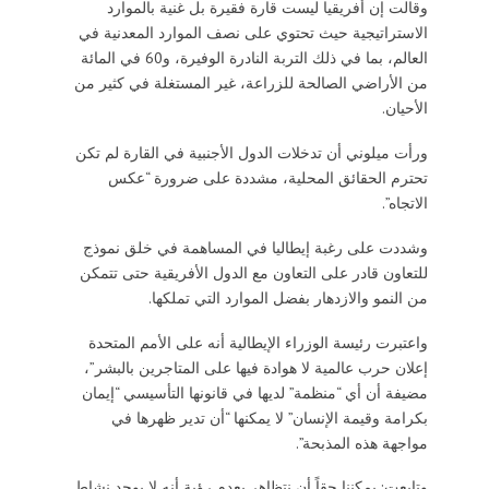
وقالت إن أفريقيا ليست قارة فقيرة بل غنية بالموارد
الاستراتيجية حيث تحتوي على نصف الموارد المعدنية في
العالم، بما في ذلك التربة النادرة الوفيرة، و60 في المائة
من الأراضي الصالحة للزراعة، غير المستغلة في كثير من
الأحيان.
ورأت ميلوني أن تدخلات الدول الأجنبية في القارة لم تكن
تحترم الحقائق المحلية، مشددة على ضرورة “عكس
الاتجاه”.
وشددت على رغبة إيطاليا في المساهمة في خلق نموذج
للتعاون قادر على التعاون مع الدول الأفريقية حتى تتمكن
من النمو والازدهار بفضل الموارد التي تملكها.
واعتبرت رئيسة الوزراء الإيطالية أنه على الأمم المتحدة
إعلان حرب عالمية لا هوادة فيها على المتاجرين بالبشر”،
مضيفة أن أي “منظمة” لديها في قانونها التأسيسي “إيمان
بكرامة وقيمة الإنسان” لا يمكنها “أن تدير ظهرها في
مواجهة هذه المذبحة”.
وتابعت: يمكننا حقاً أن نتظاهر بعدم رؤية أنه لا يوجد نشاط