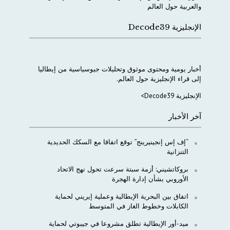
والعربية
حول
العالم
الإنجليزية Decode39
أخبار
يومية
ومحتوى
موثوق
وتحليلات
جيوسياسية
من
إيطاليا
إلى
قراء
الإنجليزية
حول
العالم
.
الإنجليزية Decode39>
آخر الأخبار
“إف إس إنجينيرينج” توقع اتفاقا مع السكك الحديدية
التنزانية
بروكاتشيني: أزمة سبتة سرعت تحول نهج الاتحاد
الأوروبي بشأن إدارة الهجرة
اتفاق بين البحرية الإيطالية وعملية إيريني لحماية
الكابلات وخطوط الغاز في المتوسط
ميد-أور الإيطالية تطلق مشروعا في جيبوتي لحماية