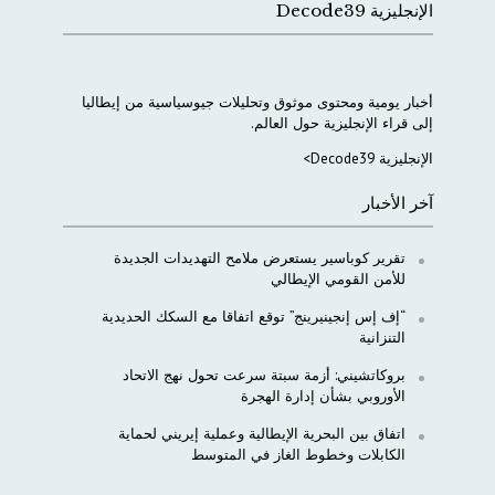
الإنجليزية Decode39
أخبار
يومية
ومحتوى
موثوق
وتحليلات
جيوسياسية
من
إيطاليا
إلى
قراء
الإنجليزية
حول
العالم
.
الإنجليزية Decode39>
آخر الأخبار
تقرير كوباسير يستعرض ملامح التهديدات الجديدة
للأمن القومي الإيطالي
“إف إس إنجينيرينج” توقع اتفاقا مع السكك الحديدية
التنزانية
بروكاتشيني: أزمة سبتة سرعت تحول نهج الاتحاد
الأوروبي بشأن إدارة الهجرة
اتفاق بين البحرية الإيطالية وعملية إيريني لحماية
الكابلات وخطوط الغاز في المتوسط