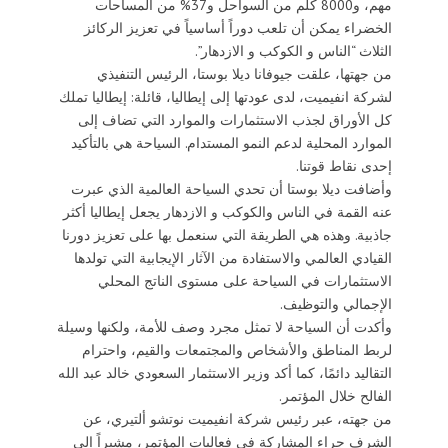
مهم، و8000 كلم من السواحل و37% من المساحات
الخضراء يمكن أن تلعب دوراً أساسياً في تعزيز الركائز
الثلاث “الناس و الكوكب و الازدهار”.
من جهتها، علقت جيوفانا ديلا بوستا، الرئيس التنفيذي
لشركة انفيميت، لدى عودتها إلى إيطاليا، قائلة: إيطاليا تملك
كل الأوراق لجذب الاستثمارات والموارد التي تضاف إلى
الموارد المحلية لدعم النمو المستدام. السياحة هي بالتأكيد
إحدى نقاط قوتنا.
وأضافت ديلا بوستا أن تحدي السياحة العالمية الذي عبرت
عنه القمة في الناس والكوكب و الازدهار يجعل إيطاليا أكثر
جاذبية. وهذه هي الطريقة التي سنعمل بها على تعزيز دورنا
القيادي العالمي والاستفادة من الآثار الإيجابية التي تولدها
الاستثمارات في السياحة على مستوى الناتج المحلي
الإجمالي والتوظيف.
وأكدت أن السياحة لا تمثل مجرد وصف للأمة، ولكنها وسيلة
لربط المناطق والأشخاص والمجتمعات والقيم، واحترام
التقاليد دائمًا، كما أكد وزير الاستثمار السعودي خالد عبد الله
الفالح خلال المؤتمر.
من جهته، عبر رئيس شركة انفيميت نوتشو ألتيري، عن
الشرف جراء المشاركة في فعاليات المؤتمر، مشيراً إلى