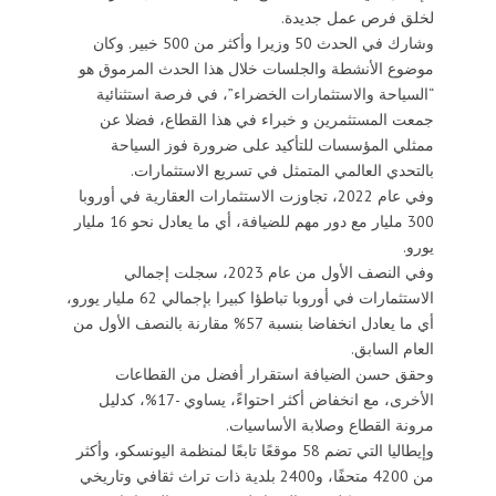
لخلق فرص عمل جديدة.
وشارك في الحدث 50 وزيرا وأكثر من 500 خبير. وكان
موضوع الأنشطة والجلسات خلال هذا الحدث المرموق هو
“السياحة والاستثمارات الخضراء”، في فرصة استثنائية
جمعت المستثمرين و خبراء في هذا القطاع، فضلا عن
ممثلي المؤسسات للتأكيد على ضرورة فوز السياحة
بالتحدي العالمي المتمثل في تسريع الاستثمارات.
وفي عام 2022، تجاوزت الاستثمارات العقارية في أوروبا
300 مليار مع دور مهم للضيافة، أي ما يعادل نحو 16 مليار
يورو.
وفي النصف الأول من عام 2023، سجلت إجمالي
الاستثمارات في أوروبا تباطؤا كبيرا بإجمالي 62 مليار يورو،
أي ما يعادل انخفاضا بنسبة 57% مقارنة بالنصف الأول من
العام السابق.
وحقق حسن الضيافة استقرار أفضل من القطاعات
الأخرى، مع انخفاض أكثر احتواءً، يساوي -17%، كدليل
مرونة القطاع وصلابة الأساسيات.
وإيطاليا التي تضم 58 موقعًا تابعًا لمنظمة اليونسكو، وأكثر
من 4200 متحفًا، و2400 بلدية ذات تراث ثقافي وتاريخي