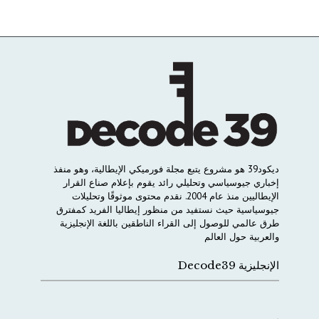
ديكود
39
هو
مشروع
يتبع
مجلة
فورميكي
الإيطالية،
وهو
منفذ
إخباري
جيوسياسي
وتحليلي
رائد
يقوم
بإعلام
صناع
القرار
الإيطاليين
منذ
عام
2004.
نقدم
محتوى
موثوقًا
وتحليلات
جيوسياسية
حيث
نستفيد
من
منظور
إيطاليا
الفريد
كمفترق
طرق
عالمي
للوصول
إلى
القراء
الناطقين
باللغة
الإنجليزية
والعربية
حول
العالم
الإنجليزية Decode39