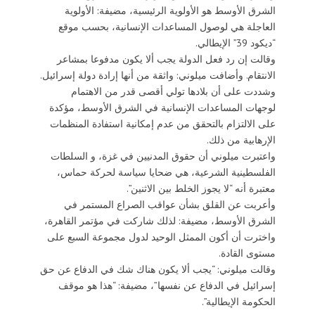
الشرق الأوسط هو الأولوية الرئيسية، مضيفة: الأولوية
العاجلة هي لوصول المساعدات الإنسانية، بحسب موقع
“ديكود 39” الإيطالي.
وقالت إن رد فعل الدولة يجب ألا يكون مدفوعا بمشاعر
الانتقام. وأضافت ميلوني: واثقة من أنها إرادة دولة إسرائيل.
وشددت على أن بلادها تولي أقصى قدر من الاهتمام
لوجهات المساعدات الإنسانية في الشرق الأوسط، مؤكدة
على الالتزام بالتحقق من عدم إمكانية استفادة المنظمات
الإرهابية من ذلك.
واعتبرت ميلوني أن حقوق المدنيين في غزة، و السلطات
الفلسطينية الشرعية، هي ضحايا سياسة لحركة حماس،
معتبرة أنه “لا يجوز الخلط بين الاثنين”.
وأعربت عن القلق بشأن عواقب الصراع المستمر في
الشرق الأوسط، مضيفة: لذلك شاركت في مؤتمر القاهرة،
واخترت أن أكون الممثل الوحيد لدول مجموعة السبع على
مستوى القادة.
وقالت ميلوني: “يجب ألا يكون هناك شك في الدفاع عن حق
إسرائيل في الدفاع عن نفسها”، مضيفة: “هذا هو موقف
الحكومة الإيطالية”.