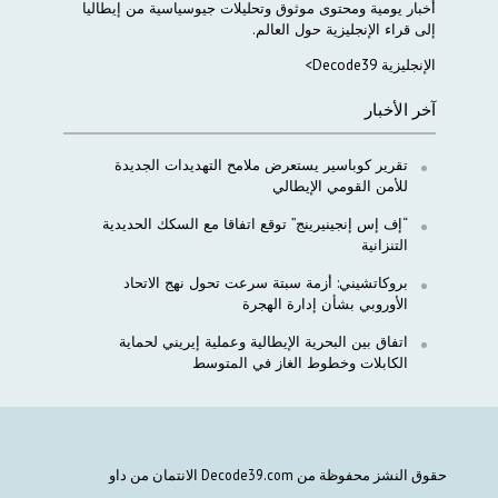
أخبار
يومية
ومحتوى
موثوق
وتحليلات
جيوسياسية
من
إيطاليا
إلى
قراء
الإنجليزية
حول
العالم
.
الإنجليزية Decode39>
آخر الأخبار
تقرير كوباسير يستعرض ملامح التهديدات الجديدة
للأمن القومي الإيطالي
“إف إس إنجينيرينج” توقع اتفاقا مع السكك الحديدية
التنزانية
بروكاتشيني: أزمة سبتة سرعت تحول نهج الاتحاد
الأوروبي بشأن إدارة الهجرة
اتفاق بين البحرية الإيطالية وعملية إيريني لحماية
الكابلات وخطوط الغاز في المتوسط
حقوق النشز محفوظة من Decode39.com الانتمان من داو