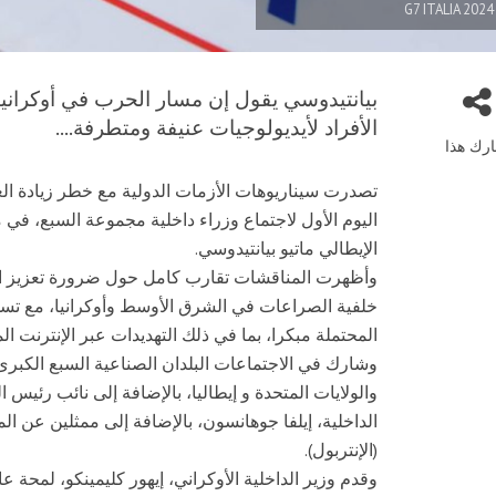
G7 ITALIA 202
بيانتيدوسي يقول إن مسار الحرب في أوكراني
الأفراد لأيديولوجيات عنيفة ومتطرفة....
رك هذا
تصدرت سيناريوهات الأزمات الدولية مع خطر زيادة ال
اليوم الأول لاجتماع وزراء داخلية مجموعة السبع، في مير
الإيطالي ماتيو بيانتيدوسي.
وأظهرت المناقشات تقارب كامل حول ضرورة تعزيز الا
خلفية الصراعات في الشرق الأوسط وأوكرانيا، مع تسلي
المحتملة مبكرا، بما في ذلك التهديدات عبر الإنترنت 
وشارك في الاجتماعات البلدان الصناعية السبع الكبرى و
والولايات المتحدة و إيطاليا، بالإضافة إلى نائب رئ
الداخلية، إيلفا جوهانسون، بالإضافة إلى ممثلين عن ال
(الإنتربول).
وقدم وزير الداخلية الأوكراني، إيهور كليمينكو، لمحة 