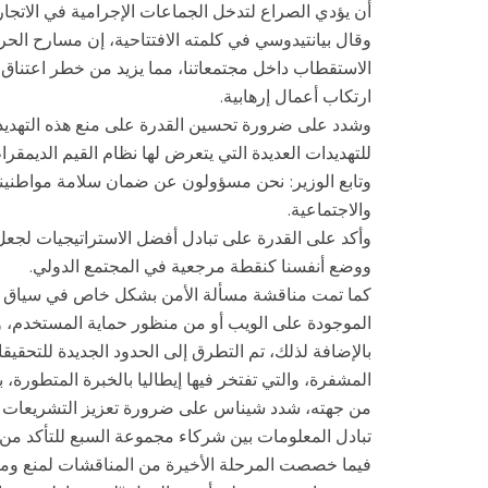
أن يؤدي الصراع لتدخل الجماعات الإجرامية في الاتجار
وقال بيانتيدوسي في كلمته الافتتاحية، إن مسارح الح
الاستقطاب داخل مجتمعاتنا، مما يزيد من خطر اعتناق 
ارتكاب أعمال إرهابية.
وشدد على ضرورة تحسين القدرة على منع هذه التهديدات
للتهديدات العديدة التي يتعرض لها نظام القيم الديمقراطية، وفقاً
وتابع الوزير: نحن مسؤولون عن ضمان سلامة مواطنينا
والاجتماعية.
وأكد على القدرة على تبادل أفضل الاستراتيجيات لجعل
ووضع أنفسنا كنقطة مرجعية في المجتمع الدولي.
كما تمت مناقشة مسألة الأمن بشكل خاص في سياق عال
الموجودة على الويب أو من منظور حماية المستخدم، 
بالإضافة لذلك، تم التطرق إلى الحدود الجديدة للتحقيق
المشفرة، والتي تفتخر فيها إيطاليا بالخبرة المتطورة، 
من جهته، شدد شيناس على ضرورة تعزيز التشريعات الم
تبادل المعلومات بين شركاء مجموعة السبع للتأكد من أن
فيما خصصت المرحلة الأخيرة من المناقشات لمنع ومكاف