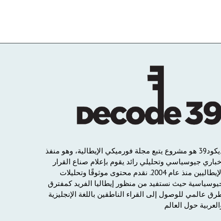
يكود
39
هو
مشروع
يتبع
مجلة
فورميكي
الإيطالية،
وهو
منفذ
خباري
جيوسياسي
وتحليلي
رائد
يقوم
بإعلام
صناع
القرار
لإيطاليين
منذ
عام
2004.
نقدم
محتوى
موثوقًا
وتحليلات
يوسياسية
حيث
نستفيد
من
منظور
إيطاليا
الفريد
كمفترق
رق
عالمي
للوصول
إلى
القراء
الناطقين
باللغة
الإنجليزية
العربية
حول
العالم