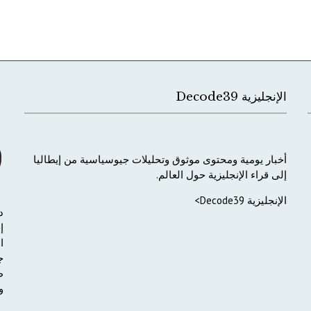
الإنجليزية Decode39
أخبار
يومية
ومحتوى
موثوق
وتحليلات
جيوسياسية
من
إيطاليا
إلى
قراء
الإنجليزية
حول
العالم
.
الإنجليزية Decode39>
د
إ
ا
ج
ط
و