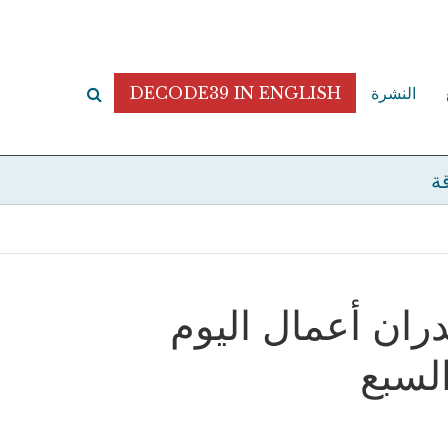
النشرة
DECODE39 IN ENGLISH
قة
ران أعمال اليوم
السبع