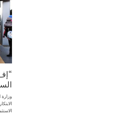
“إف 
السك
وزارة ا
الابتكا
الاستثم