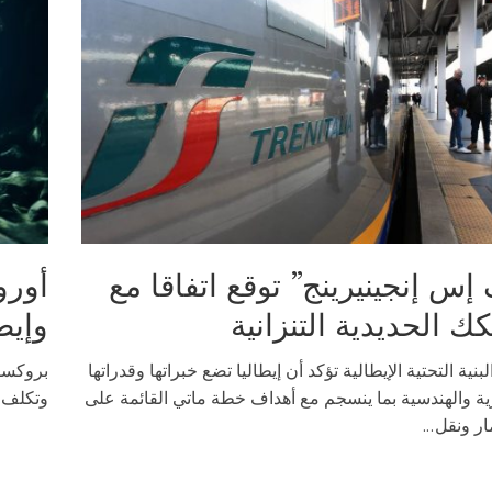
إس إنجينيرينج” توقع اتفاقا مع
أورو
ك الحديدية التنزانية
وإيط
لبنية التحتية الإيطالية تؤكد أن إيطاليا تضع خبراتها وقدراتها
بروكسل 
رية والهندسية بما ينسجم مع أهداف خطة ماتي القائمة على
وتكلف ر
ار ونقل...