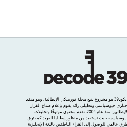
يكود
39
هو
مشروع
يتبع
مجلة
فورميكي
الإيطالية،
وهو
منفذ
خباري
جيوسياسي
وتحليلي
رائد
يقوم
بإعلام
صناع
القرار
لإيطاليين
منذ
عام
2004.
نقدم
محتوى
موثوقًا
وتحليلات
يوسياسية
حيث
نستفيد
من
منظور
إيطاليا
الفريد
كمفترق
رق
عالمي
للوصول
إلى
القراء
الناطقين
باللغة
الإنجليزية