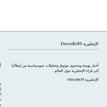
الإنجليزية Decode39
أخبار
يومية
ومحتوى
موثوق
وتحليلات
جيوسياسية
من
إيطاليا
إلى
قراء
الإنجليزية
حول
العالم
.
الإنجليزية Decode39>
د
إ
ا
ج
ط