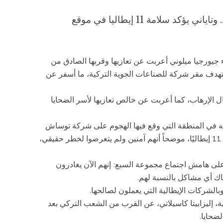
ميلوني تعرب عن قربها من السلطات التركية.. وتاياني يؤكد سلامة 11 إيطاليا في موقع
 جيورجيا ميلوني أعربت عن تعازيها وقربها الصادق من
تهدف مقر شركة للصناعات الجوية التركية، ما أسفر عن
 الإرهاب، كما أعربت عن خالص تعازيها لأسر الضحايا
 إنه في المنطقة التي وقع فيها الهجوم على شركة توساش
للطيران بالقرب من العاصمة التركية أنقرة، كان هناك 11 إيطاليًا، موضحاً أنهم آمنين ولم يتعرضوا لخطر حقيقي،
لى هامش اجتماع مجموعة السبع: إنهم الآن يغادرون
ناك أي مشاكل بالنسبة لهم.
وبالشركات الإيطالية التي يعملون لصالحها.
، إليزابيتا كاسيلاتي، عن القرب من الشعب التركي بعد
ضحايا.