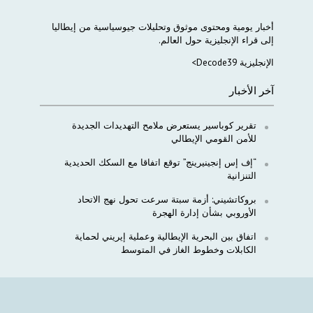
أخبار
يومية
ومحتوى
موثوق
وتحليلات
جيوسياسية
من
إيطاليا
إلى
قراء
الإنجليزية
حول
العالم
.
الإنجليزية Decode39>
آخر الأخبار
تقرير كوباسير يستعرض ملامح التهديدات الجديدة
للأمن القومي الإيطالي
“إف إس إنجينيرينج” توقع اتفاقا مع السكك الحديدية
التنزانية
بروكاتشيني: أزمة سبتة سرعت تحول نهج الاتحاد
الأوروبي بشأن إدارة الهجرة
اتفاق بين البحرية الإيطالية وعملية إيريني لحماية
الكابلات وخطوط الغاز في المتوسط