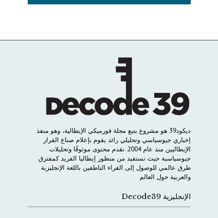
ديكود
39
هو
مشروع
يتبع
مجلة
فورميكي
الإيطالية،
وهو
منفذ
إخباري
جيوسياسي
وتحليلي
رائد
يقوم
بإعلام
صناع
القرار
الإيطاليين
منذ
عام
2004.
نقدم
محتوى
موثوقًا
وتحليلات
جيوسياسية
حيث
نستفيد
من
منظور
إيطاليا
الفريد
كمفترق
طرق
عالمي
للوصول
إلى
القراء
الناطقين
باللغة
الإنجليزية
والعربية
حول
العالم
الإنجليزية Decode39