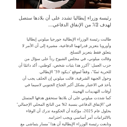
رئيسة وزراء إيطاليا تشدد على أن بلادها ستصل
لهدف 2% من الإنفاق الدفاعي....
طالبت رئيسة الوزراء الإيطالية جورجيا ميلوني إيطاليا
وأوروبا بتعزيز قدراتهما الدفاعية، مشيرة إلى أن الأمر لا
يتعلق فقط بتعزيز التسلح.
وقالت ميلوني، في مجلس الشيوخ رداً على سؤال من
حزب العمل: “أكرر هذا بثبات شخص، كوطني، أكد دائمًا أن
للحرية ثمنًا”، وفقاً لموقع “ديكود 39” الإيطالي.
وحول الجبهة الشرقية، قالت ميلوني إن الحلف يجب أن
يأخذ في الاعتبار بشكل أكبر الجناح الجنوبي لاسيما في
أوقات التهديدات الهجينة.
كما شددت ميلوني على أن بلادها ستحقق هدفها المتمثل
في “الإنفاق الدفاعي بنسبة 2% من الناتج المحلي الإجمالي”
بحلول عام 2025، مؤكدة أن الحكومة تدرك أن الوفاء
بالالتزامات أمر أساسي ويجب احترامه.
وتابعت رئيسة الوزراء الإيطالية أن هذا “مسار يتماشى مع