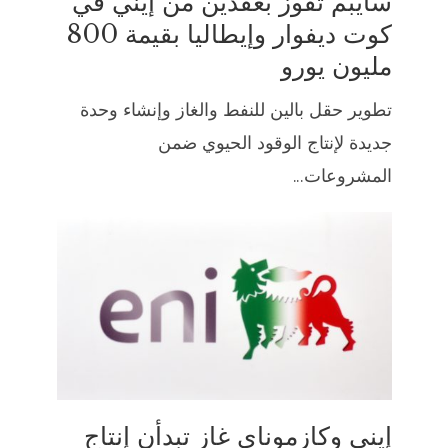
سايبم تفوز بعقدين من إيني في
كوت ديفوار وإيطاليا بقيمة 800
مليون يورو
تطوير حقل بالين للنفط والغاز وإنشاء وحدة
جديدة لإنتاج الوقود الحيوي ضمن
المشروعات...
إيني وكازموناي غاز تبدأن إنتاج