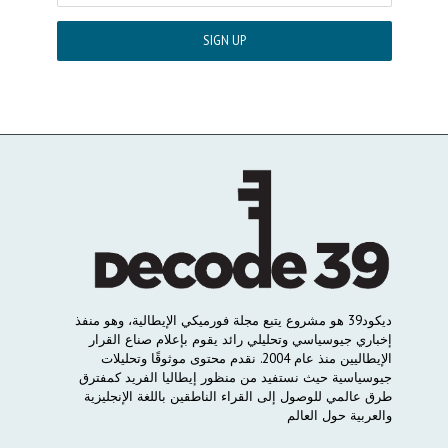
ديكود
39
هو
مشروع
يتبع
مجلة
فورميكي
الإيطالية،
وهو
منفذ
إخباري
جيوسياسي
وتحليلي
رائد
يقوم
بإعلام
صناع
القرار
الإيطاليين
منذ
عام
2004.
نقدم
محتوى
موثوقًا
وتحليلات
جيوسياسية
حيث
نستفيد
من
منظور
إيطاليا
الفريد
كمفترق
طرق
عالمي
للوصول
إلى
القراء
الناطقين
باللغة
الإنجليزية
والعربية
حول
العالم