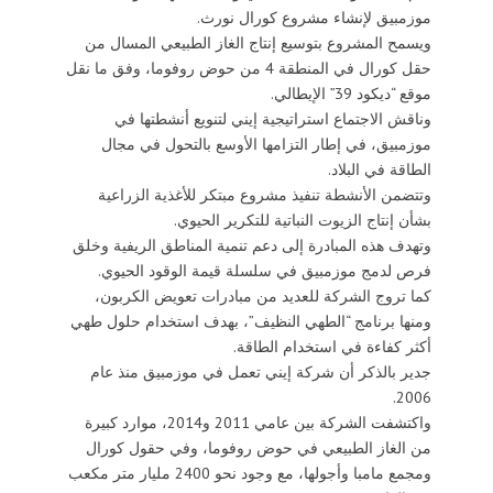
موزمبيق لإنشاء مشروع كورال نورث.
ويسمح المشروع بتوسيع إنتاج الغاز الطبيعي المسال من
حقل كورال في المنطقة 4 من حوض روفوما، وفق ما نقل
موقع “ديكود 39” الإيطالي.
وناقش الاجتماع استراتيجية إيني لتنويع أنشطتها في
موزمبيق، في إطار التزامها الأوسع بالتحول في مجال
الطاقة في البلاد.
وتتضمن الأنشطة تنفيذ مشروع مبتكر للأغذية الزراعية
بشأن إنتاج الزيوت النباتية للتكرير الحيوي.
وتهدف هذه المبادرة إلى دعم تنمية المناطق الريفية وخلق
فرص لدمج موزمبيق في سلسلة قيمة الوقود الحيوي.
كما تروج الشركة للعديد من مبادرات تعويض الكربون،
ومنها برنامج “الطهي النظيف”، بهدف استخدام حلول طهي
أكثر كفاءة في استخدام الطاقة.
جدير بالذكر أن شركة إيني تعمل في موزمبيق منذ عام
2006.
واكتشفت الشركة بين عامي 2011 و2014، موارد كبيرة
من الغاز الطبيعي في حوض روفوما، وفي حقول كورال
ومجمع مامبا وأجولها، مع وجود نحو 2400 مليار متر مكعب