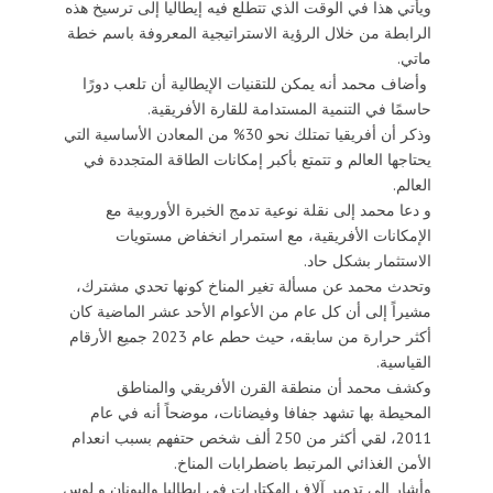
ويأتي هذا في الوقت الذي تتطلع فيه إيطاليا إلى ترسيخ هذه
الرابطة من خلال الرؤية الاستراتيجية المعروفة باسم خطة
ماتي.
وأضاف محمد أنه يمكن للتقنيات الإيطالية أن تلعب دورًا
حاسمًا في التنمية المستدامة للقارة الأفريقية.
وذكر أن أفريقيا تمتلك نحو 30% من المعادن الأساسية التي
يحتاجها العالم و تتمتع بأكبر إمكانات الطاقة المتجددة في
العالم.
و دعا محمد إلى نقلة نوعية تدمج الخبرة الأوروبية مع
الإمكانات الأفريقية، مع استمرار انخفاض مستويات
الاستثمار بشكل حاد.
وتحدث محمد عن مسألة تغير المناخ كونها تحدي مشترك،
مشيراً إلى أن كل عام من الأعوام الأحد عشر الماضية كان
أكثر حرارة من سابقه، حيث حطم عام 2023 جميع الأرقام
القياسية.
وكشف محمد أن منطقة القرن الأفريقي والمناطق
المحيطة بها تشهد جفافا وفيضانات، موضحاً أنه في عام
2011، لقي أكثر من 250 ألف شخص حتفهم بسبب انعدام
الأمن الغذائي المرتبط باضطرابات المناخ.
وأشار إلى تدمير آلاف الهكتارات في إيطاليا واليونان و لوس