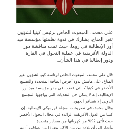
علي محمد، المبعوث الخاص لرئيس كينيا لشؤون
تغير المناخ، يشارك في ندوة نظمتها مؤسسة ميد
أور الإيطالية في روما، حيث تمت مناقشة دور
الدولة الأفريقية في عملية التحول في القارة
ودور إيطاليا في هذا الشأن...
قال علي محمد، المبعوث الخاص لرئاسة كينيا لشؤون تغير
المناخ، على هامش ندوة “فرص الطاقة المتجددة والتصنيع
الأخضر في كينيا”، التي عقدت في مقر مؤسسة ميد أور
الإيطالية، إنه لا يمكن حل التحديات التي يواجهها المجتمع
الدولي إلا بتضافر الجهود.
وقال محمد، في تصريحات لمجلة فورميكي الإيطالية، إن
كينيا من الدول الأفريقية الرائدة في مجال التحول الأخضر،
حيث تأتي 92% من كهربائها من مصادر متجددة.
وأشار إلى أن بلاده من بين الأكثر تضررًا من عواقب أزمة