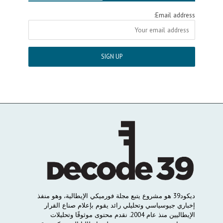
Email address:
ديكود
39
هو
مشروع
يتبع
مجلة
فورميكي
الإيطالية،
وهو
منفذ
إخباري
جيوسياسي
وتحليلي
رائد
يقوم
بإعلام
صناع
القرار
الإيطاليين
منذ
عام
2004.
نقدم
محتوى
موثوقًا
وتحليلات