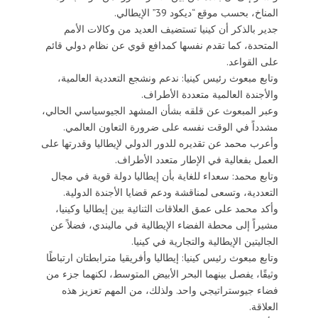
المناخ، بحسب موقع “ديكود 39” الإيطالي.
جدير بالذكر أن كينيا تستضيف العديد من وكالات الأمم
المتحدة، كما تقدم نفسها كمدافع قوي عن نظام دولي قائم
على القواعد.
وتابع مبعوث رئيس كينيا: ندعم ونشجع التعددية العالمية،
والأجندة العالمية متعددة الأطراف.
وعبر المبعوث عن قلقه بشأن المشهد الجيوسياسي الحالي،
مشدداً في الوقت نفسه على ضرورة التعاون العالمي.
وأعرب محمد عن تقديره للدور الدولي لإيطاليا وقدرتها على
العمل بفعالية في الإطار متعدد الأطراف.
وتابع محمد: سعداء للغاية بأن إيطاليا دولة قوية في مجال
التعددية، وتسعى لمناقشة ودعم قضايا الأجندة الدولية.
وأكد محمد على عمق العلاقات الثنائية بين إيطاليا وكينيا،
مشيراً إلى محطة الفضاء الإيطالية في ماليندي، فضلاً عن
الجاليتين الإيطالية والتجارية في كينيا.
وتابع مبعوث رئيس كينيا: إيطاليا وأفريقيا مترابطتان ارتباطًا
وثيقًا، يفصل بينهما البحر الأبيض المتوسط، لكنهما جزء من
فضاء جيوستراتيجي واحد. ولذلك، من المهم تعزيز هذه
العلاقة.