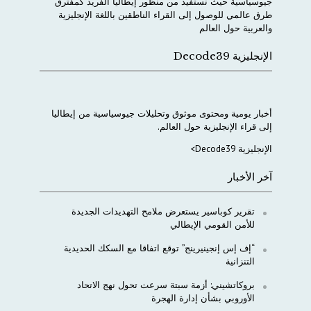
جيوسياسية
حيث
نستفيد
من
منظور
إيطاليا
الفريد
كمفترق
طرق
عالمي
للوصول
إلى
القراء
الناطقين
باللغة
الإنجليزية
والعربية
حول
العالم
الإنجليزية Decode39
أخبار
يومية
ومحتوى
موثوق
وتحليلات
جيوسياسية
من
إيطاليا
إلى
قراء
الإنجليزية
حول
العالم
.
الإنجليزية Decode39>
آخر الأخبار
تقرير كوباسير يستعرض ملامح التهديدات الجديدة
للأمن القومي الإيطالي
“إف إس إنجينيرينج” توقع اتفاقا مع السكك الحديدية
التنزانية
بروكاتشيني: أزمة سبتة سرعت تحول نهج الاتحاد
الأوروبي بشأن إدارة الهجرة