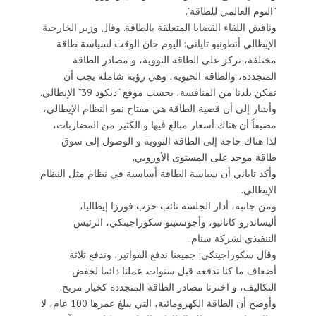
“اليوم العالمي للطاقة”.
وناقش اللقاء القضايا المتعلقة بالطاقة. وقال وزير الخارجية
الإيطالي أنطونيو تاياني: اليوم حان الوقت لسياسة طاقة
مختلفة، تركز على الطاقة النووية، و مصادر الطاقة
المتجددة، والطاقة الحيوية، وهي رؤية شاملة يجب أن
تمكن بلدنا من المنافسة، بحسب موقع “ديكود 39” الإيطالي.
وأشار إلى أن قضية الطاقة هي مفتاح نمو النظام الإيطالي،
مضيفاً أن هناك أسعار مبالغ فيها و الكثير من المضاربات،
لذا هناك حاجة إلى الطاقة النووية و الوصول إلى سوق
طاقة موحد على المستوى الأوروبي.
وأكد تاياني أن سياسة الطاقة أساسية في نظام مثل النظام
الإيطالي.
ومن جانبه، أدار الجلسة نائب حزب فورزا إيطاليا،
أليساندرو كاتانيو، وأجوستينو سكوراجينكي، الرئيس
التنفيذي لشركة سنام.
وقال سكوراجينكي: جميعنا ندفع الفواتير، وندفع ثلاثة
أضعاف ما كنا ندفعه قبل سنوات. عملنا دائما لخفض
التكاليف، و اخترنا مصادر الطاقة المتجددة كخيار مربح.
وأوضح أن الطاقة الكهرومائية، التي يبلغ عمرها 100 عام، لا