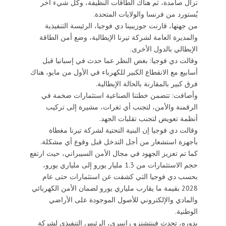
تزال صامدة، ثم هناك الطاقات النظيفة، وكل شيء آخر
يُستورد من فرنسا والولايات المتحدة.
من جهتها، قارنت جوزيبينا دي فوجيا، الرئيسة التنفيذية
والمديرة العامة لشركة تيرنا الإيطالية، وضع أمن الطاقة
الإيطالي بالدول الأخرى.
وقالت دي فوجيا: بغض النظر عما حدث في إسبانيا قبل
أسابيع مع الانقطاع الكبير للكهرباء في الأول من مايو، هناك
فرق كبير بالمقارنة بالحالة الإيطالية.
وأضافت: تتضمن خطتنا الصناعية استثمارات ضخمة في
الرقمنة والأمن، لتجنب أي ثغرات، مشيرة إلى تركيب
أنظمة تعويض لتجنب تقلبات الجهد.
وقالت دي فوجيا إن البنية التحتية لشركة تيرنا مغطاة
بأجهزة استشعار من أجل التدخل قبل وقوع أي مشكلة.
كما تم تعزيز الجهود في مجال الأمن السيبراني، حيث ارتفع
حجم الاستثمارات من 1.3 مليار يورو إلى ملياري يورو،
بحسب دي فوجيا التي كشفت عن استثمارات حتى عام
2028 بقيمة ما يقارب ملياري يورو لضمان الأمن الكهربائي
والمادي والإلكتروني للأصول الموجودة على الأراضي
الوطنية.
بدوره، تحدث فينتشنزو رانييري، الرئيس التنفيذي لشركة