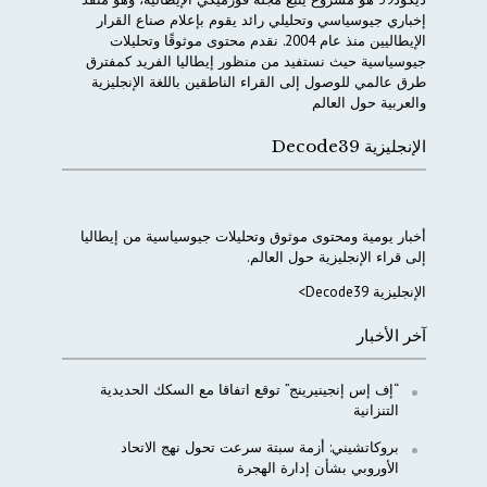
إخباري
جيوسياسي
وتحليلي
رائد
يقوم
بإعلام
صناع
القرار
الإيطاليين
منذ
عام
2004.
نقدم
محتوى
موثوقًا
وتحليلات
جيوسياسية
حيث
نستفيد
من
منظور
إيطاليا
الفريد
كمفترق
طرق
عالمي
للوصول
إلى
القراء
الناطقين
باللغة
الإنجليزية
والعربية
حول
العالم
الإنجليزية Decode39
أخبار
يومية
ومحتوى
موثوق
وتحليلات
جيوسياسية
من
إيطاليا
إلى
قراء
الإنجليزية
حول
العالم
.
الإنجليزية Decode39>
آخر الأخبار
“إف إس إنجينيرينج” توقع اتفاقا مع السكك الحديدية
التنزانية
بروكاتشيني: أزمة سبتة سرعت تحول نهج الاتحاد
الأوروبي بشأن إدارة الهجرة