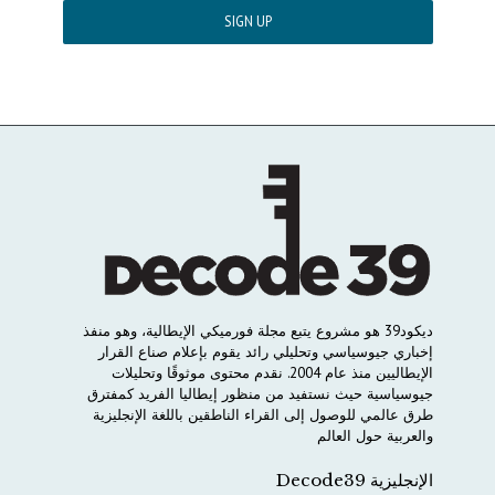
ديكود
39
هو
مشروع
يتبع
مجلة
فورميكي
الإيطالية،
وهو
منفذ
إخباري
جيوسياسي
وتحليلي
رائد
يقوم
بإعلام
صناع
القرار
الإيطاليين
منذ
عام
2004.
نقدم
محتوى
موثوقًا
وتحليلات
جيوسياسية
حيث
نستفيد
من
منظور
إيطاليا
الفريد
كمفترق
طرق
عالمي
للوصول
إلى
القراء
الناطقين
باللغة
الإنجليزية
والعربية
حول
العالم
الإنجليزية Decode39