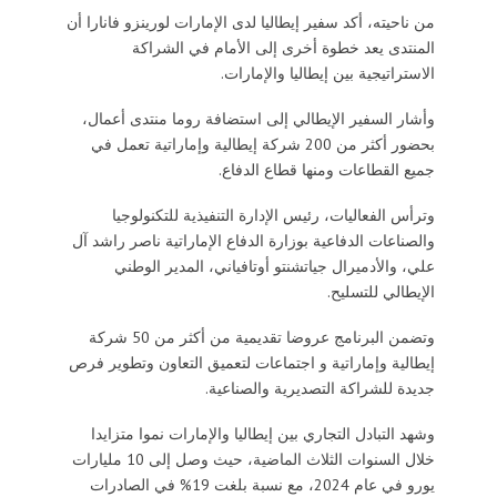
من ناحيته، أكد سفير إيطاليا لدى الإمارات لورينزو فانارا أن
المنتدى يعد خطوة أخرى إلى الأمام في الشراكة
الاستراتيجية بين إيطاليا والإمارات.
وأشار السفير الإيطالي إلى استضافة روما منتدى أعمال،
بحضور أكثر من 200 شركة إيطالية وإماراتية تعمل في
جميع القطاعات ومنها قطاع الدفاع.
وترأس الفعاليات، رئيس الإدارة التنفيذية للتكنولوجيا
والصناعات الدفاعية بوزارة الدفاع الإماراتية ناصر راشد آل
علي، والأدميرال جياتشنتو أوتافياني، المدير الوطني
الإيطالي للتسليح.
وتضمن البرنامج عروضا تقديمية من أكثر من 50 شركة
إيطالية وإماراتية و اجتماعات لتعميق التعاون وتطوير فرص
جديدة للشراكة التصديرية والصناعية.
وشهد التبادل التجاري بين إيطاليا والإمارات نموا متزايدا
خلال السنوات الثلاث الماضية، حيث وصل إلى 10 مليارات
يورو في عام 2024، مع نسبة بلغت 19% في الصادرات