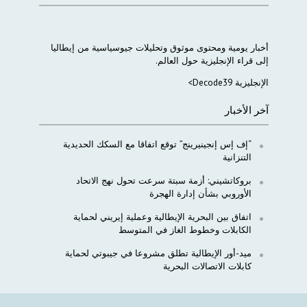
أخبار
يومية
ومحتوى
موثوق
وتحليلات
جيوسياسية
من
إيطاليا
إلى
قراء
الإنجليزية
حول
العالم
.
الإنجليزية Decode39>
آخر الأخبار
“إف إس إنجينيرينج” توقع اتفاقا مع السكك الحديدية
التنزانية
بروكاتشيني: أزمة سبتة سرعت تحول نهج الاتحاد
الأوروبي بشأن إدارة الهجرة
اتفاق بين البحرية الإيطالية وعملية إيريني لحماية
الكابلات وخطوط الغاز في المتوسط
ميد-أور الإيطالية تطلق مشروعا في جيبوتي لحماية
كابلات الاتصالات البحرية