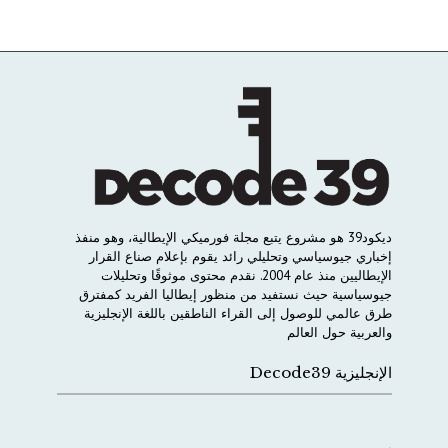
ديكود
39
هو
مشروع
يتبع
مجلة
فورميكي
الإيطالية،
وهو
منفذ
إخباري
جيوسياسي
وتحليلي
رائد
يقوم
بإعلام
صناع
القرار
الإيطاليين
منذ
عام
2004.
نقدم
محتوى
موثوقًا
وتحليلات
جيوسياسية
حيث
نستفيد
من
منظور
إيطاليا
الفريد
كمفترق
طرق
عالمي
للوصول
إلى
القراء
الناطقين
باللغة
الإنجليزية
والعربية
حول
العالم
الإنجليزية Decode39