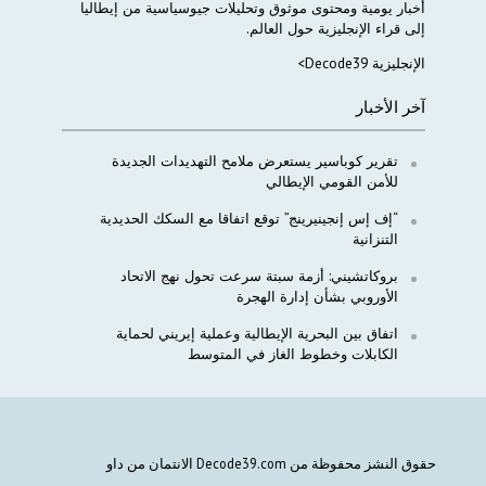
أخبار
يومية
ومحتوى
موثوق
وتحليلات
جيوسياسية
من
إيطاليا
إلى
قراء
الإنجليزية
حول
العالم
.
الإنجليزية Decode39>
آخر الأخبار
تقرير كوباسير يستعرض ملامح التهديدات الجديدة
للأمن القومي الإيطالي
“إف إس إنجينيرينج” توقع اتفاقا مع السكك الحديدية
التنزانية
بروكاتشيني: أزمة سبتة سرعت تحول نهج الاتحاد
الأوروبي بشأن إدارة الهجرة
اتفاق بين البحرية الإيطالية وعملية إيريني لحماية
الكابلات وخطوط الغاز في المتوسط
حقوق النشز محفوظة من Decode39.com الانتمان من داو