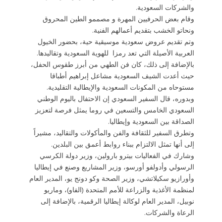
والشركات السعودية.
وقام بعض الحرفيين المهرة و مصممو الطين المحروق
ونحاتو الخشب بتقديم أعمالهم الفنية.
وتم تقديم عروض سعودية موسيقية حية، بحضور الخيول
العربية الأصيلة التي تعد رمزا للهوية السعودية وتقاليدها.
بالإضافة إلى ذلك، كان فن الطهي من أبرز طقوس الحفل،
حيث أعدت الشيف السعودية مشاعل إبراهيم أطباقا
مستوحاه من المكونات السعودية والإيطالية التقليدية.
وبدوره، قال السفير السعودي إن الاحتفال باليوم الوطني
السعودي الخامس والتسعين في روما يمثل فرصة لتعزيز
الصداقة بين السعودية وإيطاليا.
وتطرق السفير للثقافة والفن والمأكولات والتقاليد، مشيراً
إلى أنها تمثل الالتزام ببناء روابط أعمق بين البلدين.
وشارك في الفعاليات بيترو بارولين، وزير دولة الكرسي
الرسولي وأدولفو أورسو، وزير المشاريع وصنع في إيطاليا
وأورازيو سكيلاتشي، وزير الصحة وكو دونج يو، المدير العام
لمنظمة الأغذية والزراعة للأمم المتحدة (الفاو)، وماريو
نوبيل، المدير العام لوكالة إيطاليا الرقمية، بالإضافة إلى
الرعاة والشركات.