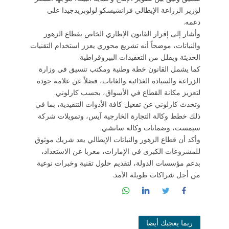
لوزير الزراعة الإيطالي فرانشيسكو لولوبريدجيدا على
دعمه.
وأشار إلى إقرار القانون الإطاري الخاص بقطاع الزهور
والنباتات، موضحاً أنه تشريع محوري يعزز استخدام التقنيات
الحديثة ويقلل من التعقيدات البيروقراطية.
كما يشمل القانون خطة وطنية ومكتب تنسيق في وزارة
الزراعة والسيادة الغذائية والغابات، فضلاً عن علامة جودة
لتعزيز مكانة القطاع في الأسواق، بحسب كارلوني.
وتحدث كارلوني عن تفعيل كافة الأدوات التنفيذية، بما في
ذلك خطط وكالة التجارة الخارجية آيس، وتمويلات شركة
سيمست، وضمانات وكالة ساتشي.
وأكد أن قطاع الزهور والنباتات الإيطالي يعد شريك موثوق
للمشروعات الكبرى في الإمارات، معربا عن الاستعداد،
بدعم مؤسسات الدولة، لتقديم حلول تقنية وخبرات نوعية
من أجل شراكات طويلة الأمد.
ربما يعجبك أيضا