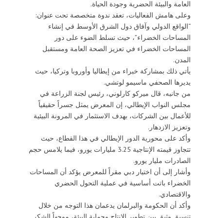
العامة والبيئة الحضرية وجودة الحياة.
وعلى هامش الفعاليات، تعقد ندوة متخصصة تحت عنوان:
“الواقع الدولي وآفاق دول الشرق الأوسط في إنشاء
المساحات الخضراء”، حيث تسلط الضوء على دور
المساحات الخضراء في تعزيز الصحة العامة ومستقبل
المدن.
يأتي ذلك بمشاركة خبراء من إيطاليا وأوروبا وتركيا، حيث
يديرها الصحفي ماسيمو لوتشي.
من جانبه، قال ميركو كارلوني، رئيس لجنة الزراعة في
مجلس النواب الإيطالي، إن المعرض يمثل جسراً حقيقياً
للأعمال بين الشركات، بهدف الاستثمار في المرونة البيئية
وتعزيز الازدهار.
وأكد على محورية الدور الإيطالي في هذا القطاع، حيث
تتجاوز قيمته الإنتاجية 3.25 مليارات يورو، فيما يلامس حجم
الصادرات مليار يورو.
وأشار إلى أن اختيار دبي مقراً للمعرض يؤكد أن المساحات
الخضراء باتت أساسية في عملية التحول الحضري
والاقتصادي.
وأكد أن الحكومة والبرلمان يدعمان هذا التوجه من خلال
تنسيق وثيق بين تطوير الإنتاج وحماية البيئة، موجهاً الشكر