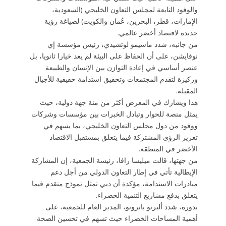
والوفود التابعة لمجلس التعاون الخليجي (السعودية،
الإمارات، قطر، البحرين، عُمان والكويت) لصياغة رؤية
جديدة لاقتصاد أخضر عالمي.
من جانبه، شدد ماسيمو لوتشيدي، رئيس مؤسسة إي
نوفايشن، على أن الحفاظ على البيئة لم يعد خيارا ثانويا، بل
عنصر أساسي في إعادة التوازن بين الإنسان والطبيعة
وركيزة لتقدم المجتمعات وتحقيق استدامة حقيقية للأجيال
المقبلة.
هذا ويشارك في المعرض أكثر من مئة جهة دولية، حيث
يمثل منصة للحوار وتبادل الخبرات بين مؤسسات وشركات
ووفود من دول مجلس التعاون الخليجي، بما يسهم في
تعزيز الرؤى المشتركة فيما يتعلق بمستقبل الاقتصاد
الأخضر في المنطقة.
من جهتها، قالت ميليسا رافا، رئيسة الجمعية، إن المشاركة
الإيطالية تأتي في إطار التعاون الدولي من أجل دعم
مبادرات الاستدامة، مؤكدة أن دبي تمثل نموذج متقدم فيما
يتعلق بدفع مشاريع التنمية الخضراء.
بدوره، شدد ألبرتو باترونو، المدير العام للجمعية، على
أهمية المساحات الخضراء حيث تسهم في تحسين الصحة