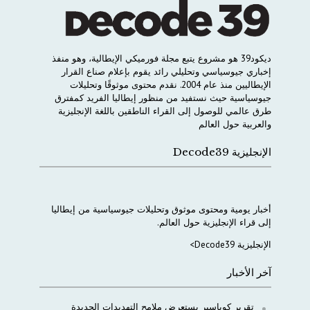
ديكود
39
هو
مشروع
يتبع
مجلة
فورميكي
الإيطالية،
وهو
منفذ
إخباري
جيوسياسي
وتحليلي
رائد
يقوم
بإعلام
صناع
القرار
الإيطاليين
منذ
عام
2004.
نقدم
محتوى
موثوقًا
وتحليلات
جيوسياسية
حيث
نستفيد
من
منظور
إيطاليا
الفريد
كمفترق
طرق
عالمي
للوصول
إلى
القراء
الناطقين
باللغة
الإنجليزية
والعربية
حول
العالم
الإنجليزية Decode39
أخبار
يومية
ومحتوى
موثوق
وتحليلات
جيوسياسية
من
إيطاليا
إلى
قراء
الإنجليزية
حول
العالم
.
الإنجليزية Decode39>
آخر الأخبار
تقرير كوباسير يستعرض ملامح التهديدات الجديدة