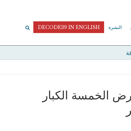
النشرة
DECODE39 IN ENGLISH
قة
ض الخمسة الكبار