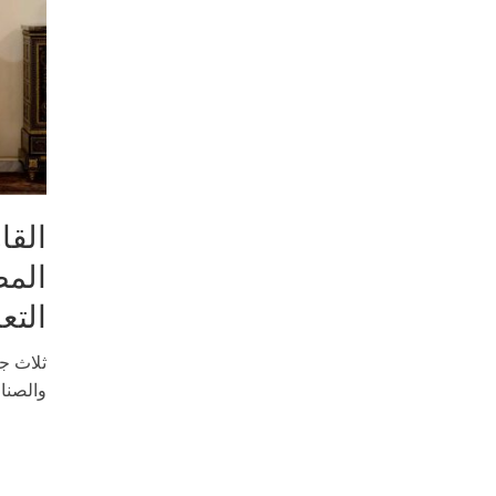
القا
المص
التع
ثلاث جل
والصناع