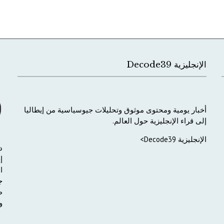
الإنجليزية Decode39
أخبار
يومية
ومحتوى
موثوق
وتحليلات
جيوسياسية
من
إيطاليا
إلى
قراء
الإنجليزية
حول
العالم
.
الإنجليزية Decode39>
د
إ
ا
ج
ط
و