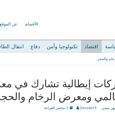
الأقسام
عن الموقع
اسة
اقتصاد
تكنولوجيا وأمن
دفاع
انتقال الطا
خام والحجر
ات إيطالية تشارك في معر
المي ومعرض الرخام والحجر
Decode39
2 محضر القراءة