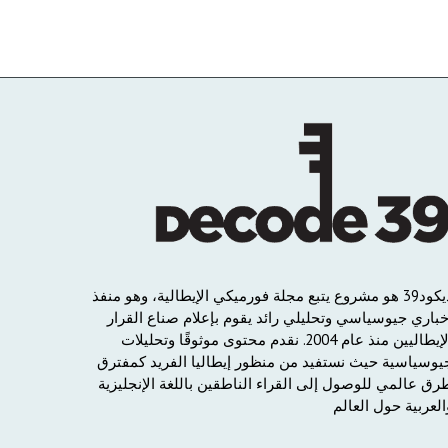
يكود
39
هو
مشروع
يتبع
مجلة
فورميكي
الإيطالية،
وهو
منفذ
خباري
جيوسياسي
وتحليلي
رائد
يقوم
بإعلام
صناع
القرار
لإيطاليين
منذ
عام
2004.
نقدم
محتوى
موثوقًا
وتحليلات
يوسياسية
حيث
نستفيد
من
منظور
إيطاليا
الفريد
كمفترق
رق
عالمي
للوصول
إلى
القراء
الناطقين
باللغة
الإنجليزية
العربية
حول
العالم