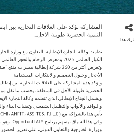
المشاركة تؤكد على العلاقات التجارية بين إيطا
التنمية الحضرية طويلة الأجل...
رك هذا
نظمت وكالة التجارة الإيطالية بالتعاون مع وزارة ال
الكبار العالمي 2025 ومعرض الرخام والحجر العالمي 2025، وذلك في مركز دبي التجاري العالمي.
وتعرض أكثر من 260 شركة إيطالية مميزات 
الأحجار وحلول التصميم والابتكارات المستدامة.
وتؤكد هذه المشاركة على العلاقات التجارية بين إيطاليا 
الحضرية طويلة الأجل في المنطقة، بحسب ما نقل موقع “ديكود 39”
والنوافذ والأبواب والتظليل الشمسي وتقنيات البناء وال
يأتي هذا بالشراكة مع ANIMA Confindustria، UNACEA، FINCO (ACMI، ANFIT، ASSITES، P.I.L.E.).
وفي هذا الس
ووزارة الخارجية والتعاون الدولي، على تعزيز الحضور