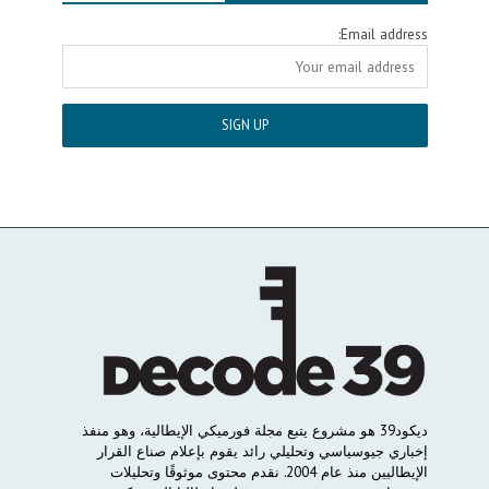
Email address:
ديكود
39
هو
مشروع
يتبع
مجلة
فورميكي
الإيطالية،
وهو
منفذ
إخباري
جيوسياسي
وتحليلي
رائد
يقوم
بإعلام
صناع
القرار
الإيطاليين
منذ
عام
2004.
نقدم
محتوى
موثوقًا
وتحليلات