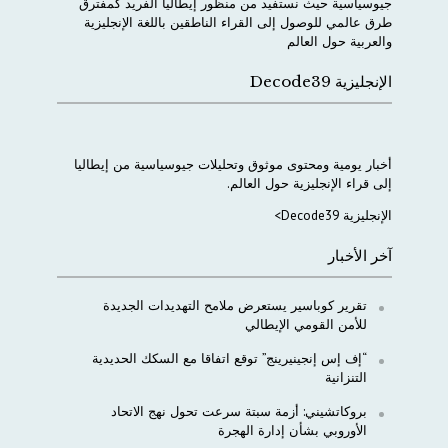
جيوسياسية
حيث
نستفيد
من
منظور
إيطاليا
الفريد
كمفترق
طرق
عالمي
للوصول
إلى
القراء
الناطقين
باللغة
الإنجليزية
والعربية
حول
العالم
الإنجليزية Decode39
أخبار
يومية
ومحتوى
موثوق
وتحليلات
جيوسياسية
من
إيطاليا
إلى
قراء
الإنجليزية
حول
العالم
.
الإنجليزية Decode39>
آخر الأخبار
تقرير كوباسير يستعرض ملامح التهديدات الجديدة
للأمن القومي الإيطالي
“إف إس إنجينيرينج” توقع اتفاقا مع السكك الحديدية
التنزانية
بروكاتشيني: أزمة سبتة سرعت تحول نهج الاتحاد
الأوروبي بشأن إدارة الهجرة