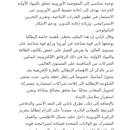
توجيه سياسي إلى المفوضية الأوروبية تتعلق بالمواد الأولية
الحرجة، تهدف إلى إعادة تنشيط الدور الأوروبي عبر
الاستثمار في تطوير القدرات الإنتاجية، وتعزيز التخزين
الاستراتيجي، وزيادة إعادة التدوير، ودعم الابتكار
التكنولوجي.
وقال تاياني إن هذا الملف يحظى بأهمية خاصة لإيطاليا
بوصفها ثاني قوة صناعية في أوروبا ورابع قوة صناعية على
مستوى العالم، ما يفرض العمل على خفض تكاليف الطاقة
والمواد الأولية، بما في ذلك الرقائق الإلكترونية، لتمكين
الشركات من المنافسة على المستوى العالمي.
جدير بالذكر أن الاهتمام الإيطالي بالقارة الإفريقية يعد
محورًا أساسيًا، خصوصاً في إطار خطة ماتي، حيث تسعى
الحكومة الإيطالية إلى إقامة شراكات استثمارية مشتركة
لتحويل المعادن محليًا، بما يحقق مصالح متبادلة ويعزز
استقرار سلاسل الإمداد.
بالإضافة إلى ذلك، تطرق تاياني إلى البعد الأمني والدفاعي
المرتبط بالمعادن النادرة، مشدداً على التزام إيطاليا بتعزيز
الركيزة الأوروبية داخل حلف شمال الأطلسي، والعمل
المشترك مع الولايات المتحدة لصياغة استراتيجية قوية
للصناعة الدفاعية في مواجهة التحديات الجيوسياسية