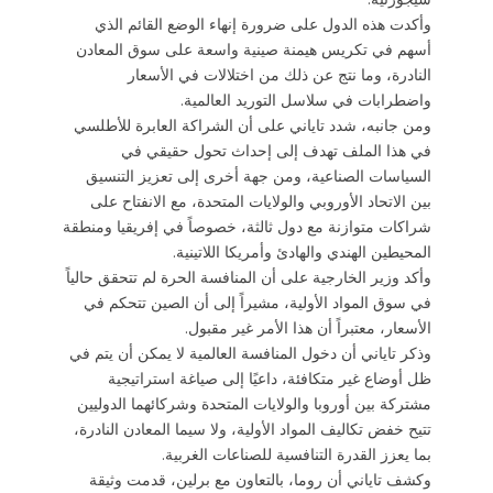
وأكدت هذه الدول على ضرورة إنهاء الوضع القائم الذي
أسهم في تكريس هيمنة صينية واسعة على سوق المعادن
النادرة، وما نتج عن ذلك من اختلالات في الأسعار
واضطرابات في سلاسل التوريد العالمية.
ومن جانبه، شدد تاياني على أن الشراكة العابرة للأطلسي
في هذا الملف تهدف إلى إحداث تحول حقيقي في
السياسات الصناعية، ومن جهة أخرى إلى تعزيز التنسيق
بين الاتحاد الأوروبي والولايات المتحدة، مع الانفتاح على
شراكات متوازنة مع دول ثالثة، خصوصاً في إفريقيا ومنطقة
المحيطين الهندي والهادئ وأمريكا اللاتينية.
وأكد وزير الخارجية على أن المنافسة الحرة لم تتحقق حالياً
في سوق المواد الأولية، مشيراً إلى أن الصين تتحكم في
الأسعار، معتبراً أن هذا الأمر غير مقبول.
وذكر تاياني أن دخول المنافسة العالمية لا يمكن أن يتم في
ظل أوضاع غير متكافئة، داعيًا إلى صياغة استراتيجية
مشتركة بين أوروبا والولايات المتحدة وشركائهما الدوليين
تتيح خفض تكاليف المواد الأولية، ولا سيما المعادن النادرة،
بما يعزز القدرة التنافسية للصناعات الغربية.
وكشف تاياني أن روما، بالتعاون مع برلين، قدمت وثيقة