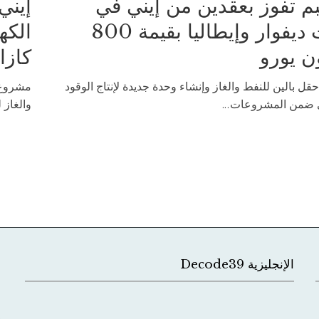
م تفوز بعقدين من إيني في
إيني
كوت ديفوار وإيطاليا بقيمة 800
الكه
ن يورو
كازا
قل بالين للنفط والغاز وإنشاء وحدة جديدة لإنتاج الوقود
مشروع م
 ضمن المشروعات...
والغاز 
الإنجليزية Decode39