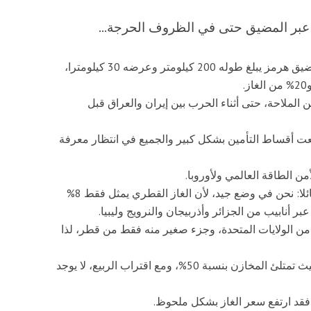
 عبر المضيق حتى في الظروف الحرجة...
أكد رئيس شركة إينيل الإيطالية، باولو سكاروني، أن مضيق هرمز يبلغ طوله 200 كيلومتر وعرضه 30 كيلومترا،
الملاحة، حتى أثناء الحرب بين إيران والعراق قبل
عت أقساط التأمين بشكل كبير والجميع في انتظار معرفة
ن الطاقة العالمي ولأوروبا.
كما تطرق رئيس شركة إينيل إلى الوضع في إيطاليا، قائلا: نحن في وضع جيد، لأن الغاز القطري يمثل فقط 8%
بر أنابيب من الجزائر وأذربيجان والنرويج وليبيا.
ي من الولايات المتحدة، وجزء صغير منه فقط من قطر، لذا
وأكد أن احتياطيات إيطاليا من الغاز لا تزال مرتفعة، حيث تمتلئ المخازن بنسبة 50%، ومع اقتراب الربيع، لا يوجد
 فقد ارتفع سعر الغاز بشكل ملحوظ.