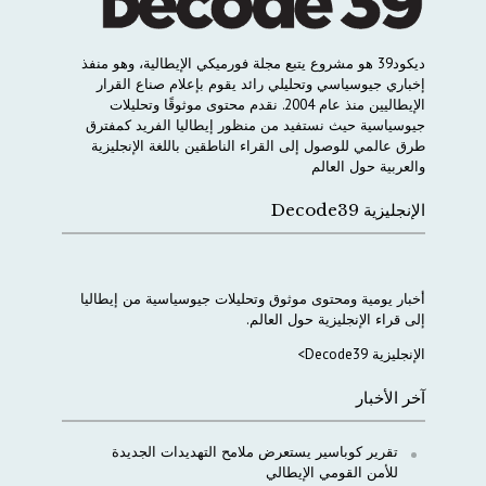
ديكود
39
هو
مشروع
يتبع
مجلة
فورميكي
الإيطالية،
وهو
منفذ
إخباري
جيوسياسي
وتحليلي
رائد
يقوم
بإعلام
صناع
القرار
الإيطاليين
منذ
عام
2004.
نقدم
محتوى
موثوقًا
وتحليلات
جيوسياسية
حيث
نستفيد
من
منظور
إيطاليا
الفريد
كمفترق
طرق
عالمي
للوصول
إلى
القراء
الناطقين
باللغة
الإنجليزية
والعربية
حول
العالم
الإنجليزية Decode39
أخبار
يومية
ومحتوى
موثوق
وتحليلات
جيوسياسية
من
إيطاليا
إلى
قراء
الإنجليزية
حول
العالم
.
الإنجليزية Decode39>
آخر الأخبار
تقرير كوباسير يستعرض ملامح التهديدات الجديدة
للأمن القومي الإيطالي