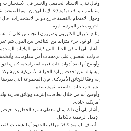
وقال تيتي، الأستاذ الجامعي والخبير في الاستخبارات و
مقابلة مع موقع ديكود 39 الإيطالي: إن روما أصبحت نقطة ارتكاز في الحرب التكنولوجية العالمية.
وحول الاهتمام بالقضية خارج دوائر الاستخبارات، قال تي
الحروب غير المرئية اليوم.
وتابع: لا يزال الكثيرون يتصورون التجسس على أنه ن
في الواقع، جزء متزايد من التنافس بين الدول يتم عب
وأشار إلى أنه في الحالة التي كشفتها الولايات المتحدة، ل
حاولت الحصول على برمجيات أمن معلومات، وأنظمة 
وأوضح أنها تعد أدوات ذات قيمة استراتيجية كبيرة لدولة
وبسؤاله عن تحدث وزارة الخزانة الأمريكية عن شبكة 
إنه وفقًا للوثائق الأمريكية، فإن المجموعة التي يقو
لشراء منتجات خاضعة لقيود تصدير.
وأوضح أنه من خلال نطاقات إنترنت ووثائق تجارية وبُ
أمريكية عادية.
وأشار إلى أن ذلك يمثل معطى شديد الخطورة، حيث يث
الإمداد الرقمية بالكامل.
و أضاف: لم يعد كافيًا مراقبة الحدود أو الشحنات فقط