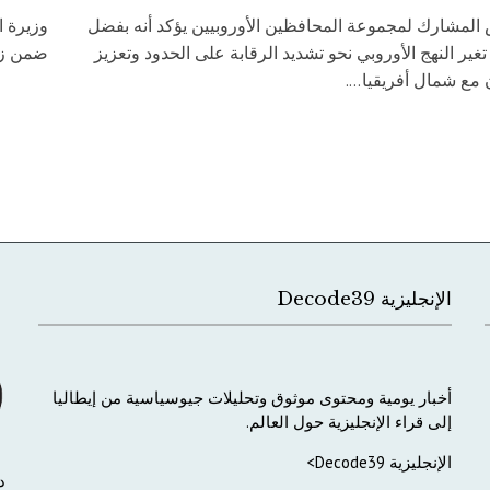
 المشارك لمجموعة المحافظين الأوروبيين يؤكد أنه بفضل
وزيرة ا
 تغير النهج الأوروبي نحو تشديد الرقابة على الحدود وتعزيز
ضمن زيا
 مع شمال أفريقيا....
الإنجليزية Decode39
أخبار
يومية
ومحتوى
موثوق
وتحليلات
جيوسياسية
من
إيطاليا
إلى
قراء
الإنجليزية
حول
العالم
.
الإنجليزية Decode39>
د