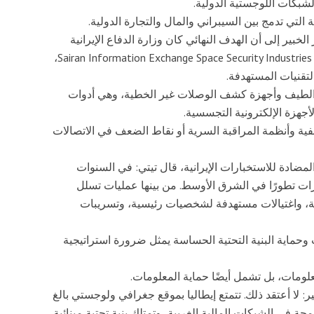
لشبكات اللوجستية الدولية.
لتي تدمج بين السيبراني والمال والتجارة الدولية.
خبير إلى أن الهدف النهائي كان وزارة الدفاع الإيرانية
وبعض الشركات التابعة لها ومن بينها شركة Sairan Information Exchange Space Security Industries Company،
لتقنيات المستهدفة.
الطيف وأجهزة كشف الوصلات غير الخطية، وهي أدوات
أجهزة الإلكترونية التجسسية.
ية وأنظمة المراقبة السرية أو نقاط الضعف في الاتصالات
المضادة للاستخبارات الإيرانية، قال تيتي: في السنوات
رات تطورًا في الشرق الأوسط. من بينها عمليات تسلل
ية، واغتيالات مستهدفة لشخصيات رئيسية، وتسريبات
وحماية البنية التحتية الحساسة يمثل ضرورة استراتيجية
لومات، بل تشمل أيضًا حماية المعلومات.
: لا أعتقد ذلك. تتمتع إيطاليا بموقع جغرافي ولوجستي بالغ
مجة في الشبكات المالية الغربية، وتمتلك بنية تحتية مينائية