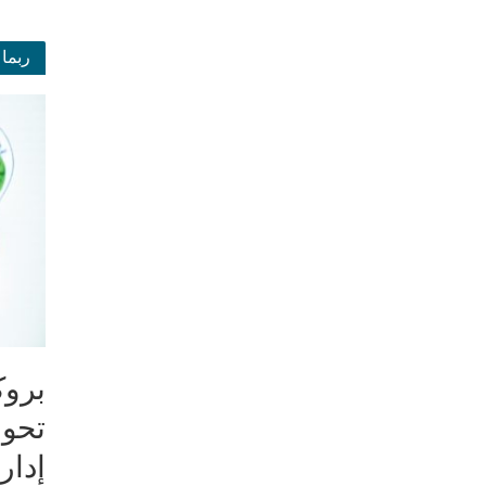
ربما 
بروك
تحول
إدار