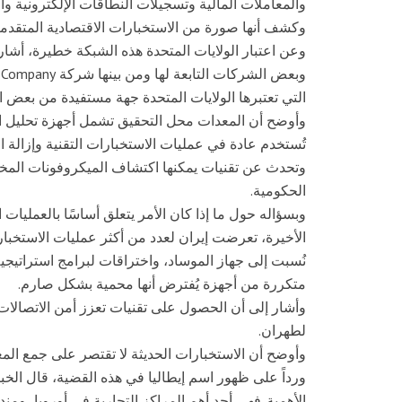
والمعاملات المالية وتسجيلات النطاقات الإلكترونية وا
وكشف أنها صورة من الاستخبارات الاقتصادية المتقدمة ا
وعن اعتبار الولايات المتحدة هذه الشبكة خطيرة، أشار ال
التي تعتبرها الولايات المتحدة جهة مستفيدة من بعض ا
وأوضح أن المعدات محل التحقيق تشمل أجهزة تحليل 
تُستخدم عادة في عمليات الاستخبارات التقنية وإزالة ال
وتحدث عن تقنيات يمكنها اكتشاف الميكروفونات المخف
الحكومية.
وبسؤاله حول ما إذا كان الأمر يتعلق أساسًا بالعمليات 
الأخيرة، تعرضت إيران لعدد من أكثر عمليات الاستخبا
نُسبت إلى جهاز الموساد، واختراقات لبرامج استراتيج
متكررة من أجهزة يُفترض أنها محمية بشكل صارم.
وأشار إلى أن الحصول على تقنيات تعزز أمن الاتصالات 
لطهران.
وأوضح أن الاستخبارات الحديثة لا تقتصر على جمع المع
ورداً على ظهور اسم إيطاليا في هذه القضية، قال الخبير
الأهمية. فهي أحد أهم المراكز التجارية في أوروبا، ومند