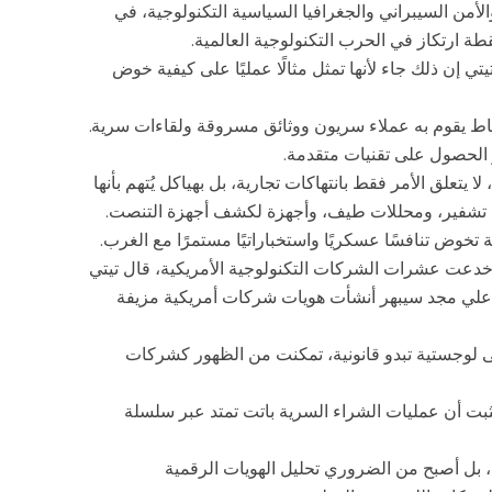
الأمن السيبراني والجغرافيا السياسية التكنولوجية، في
تي إن ذلك جاء لأنها تمثل مثالًا عمليًا على كيفية خوض
شاط يقوم به عملاء سريون ووثائق مسروقة ولقاءات سرية.
ر الحصول على تقنيات متقدمة.
ا يتعلق الأمر فقط بانتهاكات تجارية، بل بهياكل يُتهم بأنها
تشفير، ومحللات طيف، وأجهزة لكشف أجهزة التنصت.
 تخوض تنافسًا عسكريًا واستخباراتيًا مستمرًا مع الغرب.
خدعت عشرات الشركات التكنولوجية الأمريكية، قال تيتي
دها علي مجد سيبهر أنشأت هويات شركات أمريكية مزيفة
نى لوجستية تبدو قانونية، تمكنت من الظهور كشركات
بت أن عمليات الشراء السرية باتت تمتد عبر سلسلة
، بل أصبح من الضروري تحليل الهويات الرقمية