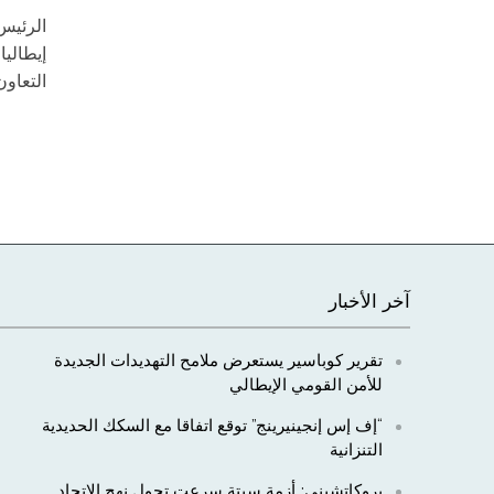
الرئيس
إيطاليا
التعاون
آخر الأخبار
تقرير كوباسير يستعرض ملامح التهديدات الجديدة
للأمن القومي الإيطالي
“إف إس إنجينيرينج” توقع اتفاقا مع السكك الحديدية
التنزانية
بروكاتشيني: أزمة سبتة سرعت تحول نهج الاتحاد