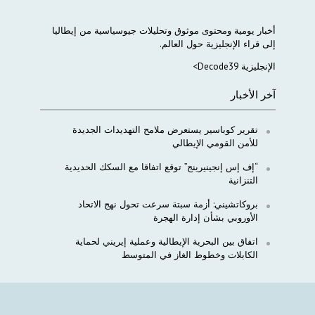
أخبار
يومية
ومحتوى
موثوق
وتحليلات
جيوسياسية
من
إيطاليا
إلى
قراء
الإنجليزية
حول
العالم
.
الإنجليزية Decode39>
آخر الأخبار
تقرير كوباسير يستعرض ملامح التهديدات الجديدة
للأمن القومي الإيطالي
“إف إس إنجينيرينج” توقع اتفاقا مع السكك الحديدية
التنزانية
بروكاتشيني: أزمة سبتة سرعت تحول نهج الاتحاد
الأوروبي بشأن إدارة الهجرة
اتفاق بين البحرية الإيطالية وعملية إيريني لحماية
الكابلات وخطوط الغاز في المتوسط