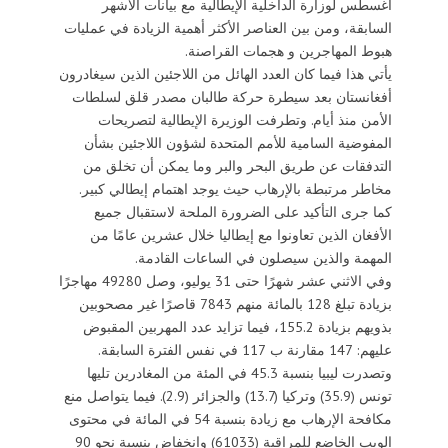
أغسطس لوزارة الداخلية الإيطالية مع بيانات الأشهر
السابقة، ومن بين العناصر الأكثر أهمية الزيادة في عمليات
هبوط المهاجرين و هجمات القراصنة.
يأتي هذا فيما كان العدد الهائل من اللاجئين الذين سيغادرون
أفغانستان بعد سيطرة حركة طالبان مصدر قلق لسلطات
الأمن منذ أيام. وتطرفت الوزيرة الإيطالية لتصريحات
المفوضية السامية للأمم المتحدة لشؤون اللاجئين بشأن
التدفقات عن طريق البحر والبر وما يمكن أن تخلق من
مخاطر مرتبطة بالإرهاب حيث يوجد اهتمام إيطالي كبير.
كما جرى التأكيد على الضرورة الملحة لاستقبال جميع
الأفغان الذين تعاونوا مع إيطاليا خلال عشرين عامًا من
المهمة والذين سيصلون في الساعات القادمة.
وفي الاثني عشر شهرًا حتى 31 يوليو، وصل 49280 مهاجرًا
بزيادة تبلغ 128 بالمائة منهم 7843 قاصرًا غير مصحوبين
بذويهم بزيادة 155.2، فيما تزايد عدد المهربين المقبوض
عليهم: 147 مقارنة ب 117 في نفس الفترة السابقة.
وتصدرت ليبيا بنسبة 45.3 في المئة من المغادرين تليها
تونس (35.9) وتركيا (13.7) والجزائر (2.9). فيما يتواصل منع
مكافحة الإرهاب مع زيادة بنسبة 54 في المائة في محتوى
الويب الخاضع للمراقبة (61033) وانخفاض بنسبة نحو 90