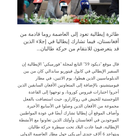
طائرة إيطالية تعود إلى العاصمة روما قادمة من
أفغانستان، فيما تشارك إيطاليا في إجلاء الذين
قد يتعرضون للانتقام من حركة طالبان...
قال موقع “ديكود 39” التابع لمجلة “فورميكي” الإيطالية إن
السفير الإيطالي في كابول فيتوريو ساندالي كان من بين
الدبلوماسيين الذين هبطوا، يوم الاثنين، في مطار
فيوميتشينو، بالإضافة إلى المتعاونين الأفغان السابقين الذين
أجروا اختبارات فيروس كورونا، و توجهوا إلى القاعدة
اللوجستية للجيش في روكارازو، حيث استضافت بالفعل
مجموعة من الأفغان الذين وصلوا في الأسابيع الأخيرة.
وأضاف الموقع أن إيطاليا تشارك أيضًا في عودة المواطنين
الموجودين في أفغانستان وأولئك الذين تعاونوا مع الأنشطة
الإيطالية، فيما عادت البلاد تحت سيطرة حركة طالبان.
ويتواجد 6 آلاف جندي أمريكي حول مطار العاصمة الدولي