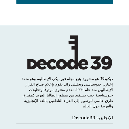
ديكود
39
هو
مشروع
يتبع
مجلة
فورميكي
الإيطالية،
وهو
منفذ
إخباري
جيوسياسي
وتحليلي
رائد
يقوم
بإعلام
صناع
القرار
الإيطاليين
منذ
عام
2004.
نقدم
محتوى
موثوقًا
وتحليلات
جيوسياسية
حيث
نستفيد
من
منظور
إيطاليا
الفريد
كمفترق
طرق
عالمي
للوصول
إلى
القراء
الناطقين
باللغة
الإنجليزية
والعربية
حول
العالم
الإنجليزية Decode39