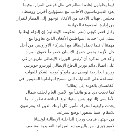
فيما يحاولون إعادة النظام في ظل فوضى الفرار، وفيما
يعود الدبلوماسيون الأجانب مع مسؤولين آخرين ووسطاء
محليين، فهناك الآلاف من الأفغان توجهوا إلى المطار للفرار
من إدارة المجموعة الجهادية.
وقال قصر كيجي (مقر الحكومة الإيطالية) إن إلتزام إيطاليا
يتمثل في “حماية المواطنين الأفغان الذين تعاونوا مع
مهمتنا”، فيما تعمل إيطاليا مع الشركاء الأوروبيين من أجل
حل للأزمة يحمي حقوق الإنسان خصوصاً حقوق المرأة.
وأكد في مذكرة أن “رئيس الوزراء الإيطالي ماريو دراغي
على اتصال دائم بوزير الدفاع الإيطالي لورينزو جويريني
ووزير الخارجية لويجي دي مايو”و “يوجه الشكر للقوات
المسلحة على العمليات التي تسمح لمواطنينا المقيمين في
أفغانستان بالعودة إلى إيطاليا”.
كما تحدث دي مايو هاتفياً مع الأمين العام لحلف شمال
الأطلسي (الناتو)، ينس ستولتنبرغ، لمناقشة تطورات ما
يحدث وكيفية التحرك لتأمين كل أولئك الذين قد يتعرضون
للانتقام، فيما يتدهور الوضع بسرعة.
من جهتها، قدمت وزيرة الداخلية الإيطالية لوتشانا
لامورجيزي، من باليرموك، الميزانية التقليدية لمنتصف