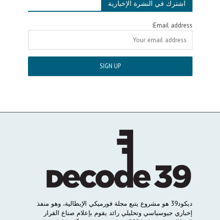
اشترك في النشرة الإخبارية
Email address:
ديكود
39
هو
مشروع
يتبع
مجلة
فورميكي
الإيطالية،
وهو
منفذ
إخباري
جيوسياسي
وتحليلي
رائد
يقوم
بإعلام
صناع
القرار