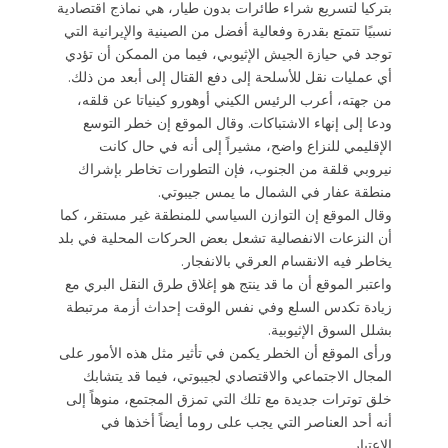
بتركيا لتسريع شراء طائرات بدون طيار، هي نماذج اقتصادية
نسبيًا تتمتع بقدرة وفعالية أفضل من الصينية والإيرانية التي
توجد في حيازة الجيش الإثيوبي، فيما من الممكن أن تؤدي
أي عمليات نقل للأسلحة إلى دفع القتال إلى أبعد من ذلك.
من جهته، أعرب الرئيس الكيني أوهورو كينياتا عن قلقه،
ودعا إلى إنهاء الاشتباكات. وقال الموقع إن خطر التوسع
الإقليمي للنزاع واضح، مشيراً إلى أنه في حال كانت
نيروبي قلقة من الجنوب، فإن التطورات تخاطر بإشراك
منطقة عفار في الشمال ما يمس جيبوتي.
وقال الموقع إن التوازن السياسي للمنطقة غير مستقر، كما
أن النزعات الانفصالية تشعل بعض الحركات المحلية في بلد
يخاطر فيه الانقسام العرقي بالانفجار.
واعتبر الموقع أن ما قد ينتج هو إغلاق طرق النقل البري مع
زيادة تكدس السلع وفي نفس الوقت إحداث أزمة مرتبطة
بشلل السوق الإثيوبية.
ورأى الموقع أن الخطر يكمن في تأثير مثل هذه الأمور على
المجال الاجتماعي والاقتصادي لجيبوتي، فيما قد يتشابك
خلق توترات جديدة مع تلك التي تمزق المجتمع، منوهاً إلى
أنه أحد العناصر التي يجب على روما أيضاً أخذها في
الاعتبار.