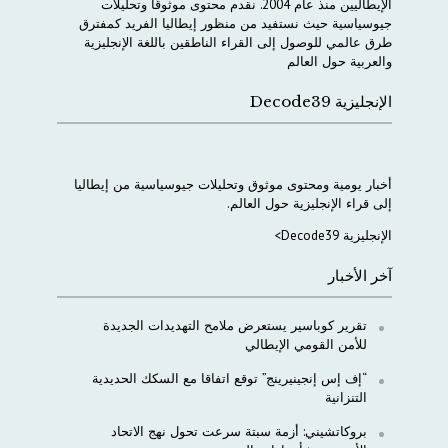
الإيطاليين
منذ
عام
2004.
نقدم
محتوى
موثوقًا
وتحليلات
جيوسياسية
حيث
نستفيد
من
منظور
إيطاليا
الفريد
كمفترق
طرق
عالمي
للوصول
إلى
القراء
الناطقين
باللغة
الإنجليزية
والعربية
حول
العالم
الإنجليزية Decode39
أخبار
يومية
ومحتوى
موثوق
وتحليلات
جيوسياسية
من
إيطاليا
إلى
قراء
الإنجليزية
حول
العالم
.
الإنجليزية Decode39>
آخر الأخبار
تقرير كوباسير يستعرض ملامح التهديدات الجديدة
للأمن القومي الإيطالي
“إف إس إنجينيرينج” توقع اتفاقا مع السكك الحديدية
التنزانية
بروكاتشيني: أزمة سبتة سرعت تحول نهج الاتحاد