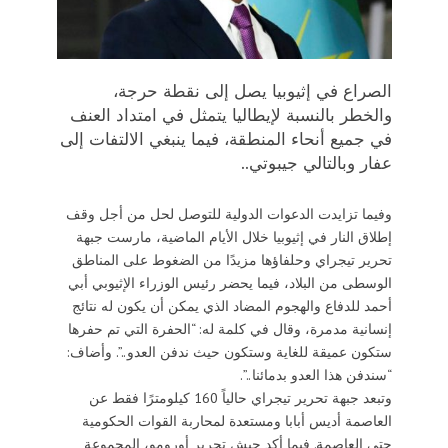
الصراع في إثيوبيا يصل إلى نقطة حرجة،
والخطر بالنسبة لإيطاليا يتمثل في امتداد العنف
في جميع أنحاء المنطقة، فيما ينبغي الالتفات إلى
عفار وبالتالي جيبوتي..
وفيما تزايدت الدعوات الدولية للتوصل لحل من أجل وقف
إطلاق النار في إثيوبيا خلال الأيام الماضية، مارست جبهة
تحرير تيجراي وحلفاؤها مزيدًا من الضغوط على المناطق
الوسطى من البلاد، فيما يحضر رئيس الوزراء الإثيوبي أبي
أحمد للدفاع والهجوم المضاد الذي يمكن أن يكون له نتائج
إنسانية مدمرة، وقال في كلمة له: “الحفرة التي تم حفرها
ستكون عميقة للغاية وستكون حيث ندفن العدو..”. وأضاف:
“سندفن هذا العدو بدمائنا..”.
وتبعد جبهة تحرير تيجراي حالياً 160 كيلومترًا فقط عن
العاصمة أديس أبابا ومستعدة لمحاربة القوات الحكومية
حتى العاصمة. فيما أكد جيش تحرير أورومو، المجموعة