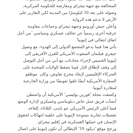
المتحالفة مع جبهة تيجراي ومعارضة للحكومة المركزية،
وصوله على بعد 30 كيلومترًا من المدينة لكن التقارير على
الأرض لا تدعم هذه الرواية.
وأعلن جيش أورومو وجبهة تيجراي وجماعات مقاومة
عرقية أخرى رسمياً عن تحالف عسكري وسياسي “من أجل
اتفاق انتقالي في إثيوبيا”.
يأتي هذا فيما يدعو المجتمع الدولي إلى الهدوء، مع وصول
جيفري فيلتمان المبعوث الأمريكي للقرن الأفريقي إلى
إثيوبيا الخميس لإجراء محادثات مع أبي من أجل التوصل
إلى وقف لإطلاق النار. فيما تضغط الولايات المتحدة على
الشركاء الإقليميين لإيجاد مخرج تفاوض، وكان موظفو
السفارة الأمريكية أيضًا تلقوا تفويضًا من وزارة الخارجية
لمغادرة أثيوبيا.
وكشفت مجلة “فورين بوليسي” الأمريكية أن واشنطن
أنشأت فريق عمل خاص دبلوماسي وعسكري لإدارة الوضع.
فيما أعلن الرئيس الأمريكي جو بايدن، الثلاثاء، إلغاءه
تفضيلات تجارية ممنوحة لإثيوبيا على خلفية انتهاكات لحقوق
الإنسان في حملتها العسكرية في إقليم تيجراي.
ورجح موقع “ديكود 39” الإيطالي أن تكون إثيوبيا على اتصال