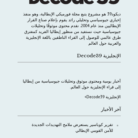
ديكود
39
هو
مشروع
يتبع
مجلة
فورميكي
الإيطالية،
وهو
منفذ
إخباري
جيوسياسي
وتحليلي
رائد
يقوم
بإعلام
صناع
القرار
الإيطاليين
منذ
عام
2004.
نقدم
محتوى
موثوقًا
وتحليلات
جيوسياسية
حيث
نستفيد
من
منظور
إيطاليا
الفريد
كمفترق
طرق
عالمي
للوصول
إلى
القراء
الناطقين
باللغة
الإنجليزية
والعربية
حول
العالم
الإنجليزية Decode39
أخبار
يومية
ومحتوى
موثوق
وتحليلات
جيوسياسية
من
إيطاليا
إلى
قراء
الإنجليزية
حول
العالم
.
الإنجليزية Decode39>
آخر الأخبار
تقرير كوباسير يستعرض ملامح التهديدات الجديدة
للأمن القومي الإيطالي