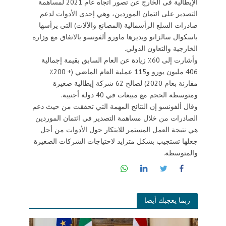
الإيطالية فى الخارج عن تصور اتجاه عام 2021 لمساهمة
التصدير على ائتمان الموردين، وهي إحدى الأدوات لدعم
صادرات السلع الرأسمالية (المصانع والآلات) التي يرأسها
باسكوال سالزانو ويديرها ماورو ألفونسو بالاتفاق مع وزارة
الخارجية والتعاون الدولي.
وأشارت إلى 60٪ زيادة عن العام السابق بقيمة إجمالية
406 مليون يورو و115 عملية العام الماضي (+ 200٪
مقارنة بعام 2020) لصالح 62 شركة إيطالية صغيرة
ومتوسطة الحجم مع مبيعات في 40 دولة أجنبية.
وقال ألفونسو إن النتائج المهمة التي تحققت من حيث دعم
الصادرات من خلال مساهمة التصدير في ائتمان الموردين
هي نتيجة العمل المستمر للابتكار حول الأدوات من أجل
جعلها تستجيب بشكل متزايد لاحتياجات الشركات الصغيرة
والمتوسطة.
ربما يعجبك أيضا