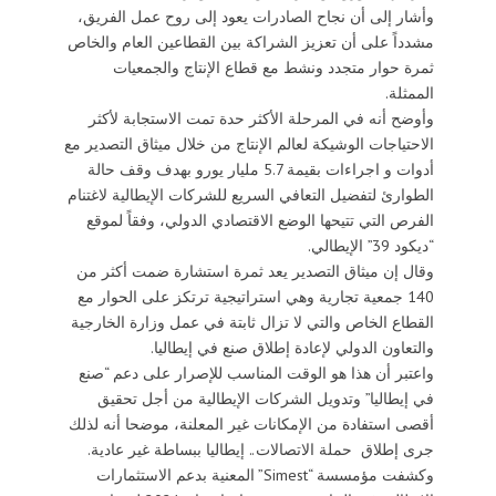
وأشار إلى أن نجاح الصادرات يعود إلى روح عمل الفريق،
مشدداً على أن تعزيز الشراكة بين القطاعين العام والخاص
ثمرة حوار متجدد ونشط مع قطاع الإنتاج والجمعيات
الممثلة.
وأوضح أنه في المرحلة الأكثر حدة تمت الاستجابة لأكثر
الاحتياجات الوشيكة لعالم الإنتاج من خلال ميثاق التصدير مع
أدوات و اجراءات بقيمة 5.7 مليار يورو بهدف وقف حالة
الطوارئ لتفضيل التعافي السريع للشركات الإيطالية لاغتنام
الفرص التي تتيحها الوضع الاقتصادي الدولي، وفقاً لموقع
“ديكود 39” الإيطالي.
وقال إن ميثاق التصدير يعد ثمرة استشارة ضمت أكثر من
140 جمعية تجارية وهي استراتيجية ترتكز على الحوار مع
القطاع الخاص والتي لا تزال ثابتة في عمل وزارة الخارجية
والتعاون الدولي لإعادة إطلاق صنع في إيطاليا.
واعتبر أن هذا هو الوقت المناسب للإصرار على دعم “صنع
في إيطاليا” وتدويل الشركات الإيطالية من أجل تحقيق
أقصى استفادة من الإمكانات غير المعلنة، موضحا أنه لذلك
جرى إطلاق حملة الاتصالات.. إيطاليا ببساطة غير عادية.
وكشفت مؤمسسة “Simest” المعنية بدعم الاستثمارات