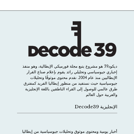
ديكود
39
هو
مشروع
يتبع
مجلة
فورميكي
الإيطالية،
وهو
منفذ
إخباري
جيوسياسي
وتحليلي
رائد
يقوم
بإعلام
صناع
القرار
الإيطاليين
منذ
عام
2004.
نقدم
محتوى
موثوقًا
وتحليلات
جيوسياسية
حيث
نستفيد
من
منظور
إيطاليا
الفريد
كمفترق
طرق
عالمي
للوصول
إلى
القراء
الناطقين
باللغة
الإنجليزية
والعربية
حول
العالم
الإنجليزية Decode39
أخبار
يومية
ومحتوى
موثوق
وتحليلات
جيوسياسية
من
إيطاليا