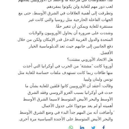
لعب دور مهم للغاية ولن يكونوا بمفردهم.
وتطرقت إلى أهمية العلاقات في الشرق الأوسط، حتى مع
الجهات الفاعلة الخارجية مثل روسيا والتي كانت غير
مستقرة للغاية ويمكن أن تتغير حقًا.
وشددت على ضرورة أن يحاول الأوروبيون والولايات
المتحدة والدول الغربية التدخل قدر الإمكان ولكن من خلال
دفع الجانبين إلى جانبهم حيث تعد الدبلوماسية الخيار
الأفضل.
هل الاتحاد الأوروبي مشتت؟
أوروبا كانت “مشتتة” من الحرب في أوكرانيا التي أخذت
منها طاقات ربما كانت تستهدف ملفات حساسة للغاية مثل
تونس ولبنان وليبيا.
وقالت: أعتقد أن الأوروبيين كانوا قلقين للغاية بشأن ما
حدث في أوكرانيا بسبب الغزو الروسي وفقد الشرق
الأوسط والبحر الأبيض المتوسط ​​لاسيما الشرق الأوسط
أهميته أو لم يعد موجودًا على جدول الأعمال.
َوأضافت أنه من المهم جداً البدء في وضع الشرق الأوسط
والبحر الأبيض المتوسط ​​على الأجندة السياسية مرة أخرى.