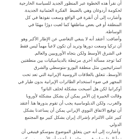
أن نقرأ هذه الخطوة عبر المنظور الجديد للسياسة الخارجية
لحكومة أردوغان وهي بالضبط الفكرة العثمانية الجديدة.
وأشارت إلى أن أنقرة في الواقع وسعت نفوذها في كل
المنطقة أو في بعض مناطقها كما لعبت دورًا مهمًا في
الوساطة.
وأضافت: أعتقد أنه لا ينبغي التغاضي عن الإطار الأكبر وهو
أن تركيا وسعت دورها وتريد أن تكون لاعباً مهماً ليس فقط
في الشرق الأوسط ولكن بتجاه الأوروبيين والعالم.
كما توجد مسألة أخرى مرتبطة بالديناميكيات بين منطقتين
استراتيجيين مثل منطقة اليورو-متوسطي والشرق
الأوسط، تتعلق بالعلاقات الروسية الإيرانية التي تعد تحت
المجهر في ضوء استخدام الطائرات الإيرانية بدون طيار في
أوكرانيا. لكن هل أصبحت مشكلة لحلف الناتو؟
وقالت الخبيرة إن الأمر يمكن أن يشكل مشكلة لأوروبا
والغرب، ولكن الدبلوماسية يجب أن تقوم بدورها هنا. أعتقد
أن توقيع الاتفاق النووي الإيراني يمكن أن يساعدنا بشكل
كبير على الالتزام بإشراك إيران بشكل كبير مع المجتمع
الدولي.
وأشارت إلى أنه حين يتعلق الموضوع بموسكو فينبغي أن
تبدأ المفاوضات في مرحلة ما وأعتقد أن الأوروبيين يمكنهم