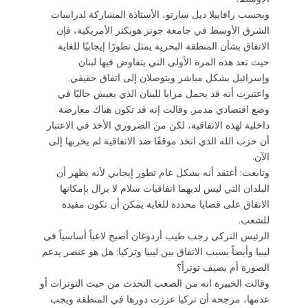
وبحسب رافاييلا ديل سارتو، الأستاذة المشاركة لدراسات
الشرق الأوسط في جامعة جونز هوبكنز الأمريكية، فإن
الاتفاق بشأن المنطقة البحرية يمثل تطورًا إيجابيًا للغاية
حيث تعد هذه المرة الأولى التي يتفاوض فيها لبنان
وإسرائيل بشكل مباشر ويتوصلان إلى اتفاق حقيقي.
واعتبرت أنه قد يحمل مزايا للبنان الذي يعيش حاليًا في
وضع اقتصادي مدمر. وقالت إنه قد تكون هناك معارضة
داخلية لهذه الاتفاقية، لكن من الضروري الأخذ في الاعتبار
أن حزب الله الذي اتخذ موقفًا ضد الاتفاقية لم يخربها إلى
الآن.
وتابعت: أعتقد أنه بشكل عام تطور إيجابي لأنه يظهر أن
البلدان التي ليس لديهما اتفاقيات سلام لا يزال بإمكانها
الاتفاق على قضايا محددة للغاية يمكن أن تكون مفيدة
للشعب.
الرئيس التركي رجب طيب أردوغان أصبح لاعباً أساسياً في
ليبيا وأيضاً بسبب الاتفاق بين ليبيا وتركيا: هل هو عنصر يدعم
الصورة أم يضيف توتراً؟
وقالت الخبيرة انه من الصعب التحدث من حيث التوترات أو
عدمها، مرجحة أن تركيا عززت دورها في المنطقة ويجب