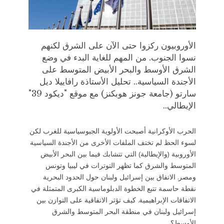
الأوروبيون ركزوا حتى الآن على الشرق لكنهم
نسوا الجنوب. من المهم للغاية البدء في وضع
الشرق الأوسط والبحر الأبيض المتوسط ​​على
الأجندة السياسية.. تحليل الأستاذة رافاييلا ديل
سارتو (جامعة جونز هوبكنز) مع موقع "ديكود 39"
الإيطالي..
الحرب الأوكرانية أصبحت الأولوية الجيوسياسية للغرب لكن
لسوء الحظ لم تختف الملفات الأخرى من الأجندة السياسية
الأوروبية (والإيطالية) التي تتشابك فيما بين البحر الأبيض
المتوسط ​​والشرق كما تظهر التوترات في ليبيا وتونس
ومصر. الاتفاق بين إسرائيل ولبنان حول الحدود البحرية
نقطة حاسمة تتبع الخطوة الدبلوماسية الكبرى المتمثلة في
الاتفاقات الإبراهيمية. كيف تؤثر الاتفاقية على التوازن بين
إسرائيل ولبنان في منطقة البحر المتوسط ​​والشرق
الأوسط؟