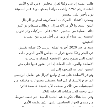
طلب عملية إيريني وفقًا لقرار مجلس الأمن التابع للأمم
المتحدة رقم 2292 وافقت هولندا بصفتها دولة علم السفينة
دون تأخير على التفتيش.
وبمجرد اكتشاف المركبات العسكرية، استولى الرجال
الذين استجابوا لأوامر الأدميرال الإيطالي ستيفانو توركيتو
(قائد العملية من سبتمبر 2021) على المركبات وتم تحويل
السفينة إلى ميناء أوروبي من أجل مزيد من عمليات
التفتيش.
ومنذ مارس 2020 أجرت عملية إيريني 25 عملية تفتيش
في البحر وفقًا لجميع قرارات مجلس الأمن الدولي ذات
الصلة التي تسمح ببعض الأنشطة كمصادرة شحنات
الأسلحة والمواد ذات الصلة، إذا تم العثور عليها على متن
السفن التجارية المتجهة إلى ليبيا.
وتوافر الأسلحة على نطاق واسع لايزال هو العامل الرئيسي
المزعزع للاستقرار في ليبيا. وتستفيد مجموعات مختلفة من
الميليشيات من ذلك وأصبحت الآن حقيقة حاسمة قادرة
على توجيه الديناميكيات الداخلية للبلاد.
وفي ليبيا هناك حكومة عبد الحميد الدبيبة التي تلقت تفويضًا
من منتدى الحوار السياسي الليبي الذي نظمته الأمم