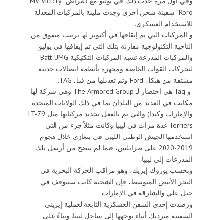
وفي أول مرة حدث ذلك في يوليو مع اعتراض “MV Victory
Roro” سفينة شحن أخرى وجدت مليئة بالمركبات المعدلة
للاستخدام العسكري.
و المركبات التي تم إيقافها في أكتوبر لها ترتيب متفوق من
الناحية التكنولوجية مقارنة بتلك التي تم إيقافها في يوليو.
والمركبات المدرعة تشبه المركبات التكتيكية Batt-UMG
لتحركات القوات الخاصة ومجهزة بأنظمة اتصالات حديثة
مشتقة من هيكل Ford وتم تعديلها من قبل TAG.
و Tag هي اختصار لـ The Armored Group وهي شركة لها
مكاتب في العديد من البلدان بما في ذلك الولايات المتحدة
والإمارات وكندا) والتي تم بالفعل تحديد مركباتها مثل LT-79
Terriers عدة مرات في ليبيا وكانت مثلاً جزء من التي
استخدمها الجيش الوطني الليبي في بنغازي خلال هجوم
2019-2020 على طرابلس، فيما لم يتضح من أرسل تلك
المدرعات إلى ليبيا.
وبحسب يوروك إيزيك، وهو مراقب الحركة البحرية في
البحر الأبيض المتوسط، فإن الشحنة كانت ستتوقف في
جبل علي والشارقة في الإمارات.
ورصدت إحدى السفن العسكرية التابعة لعملية إيريني
السفينة ميرديك أثناء توجهها إلى ساحل ليبيا. وبناءً على