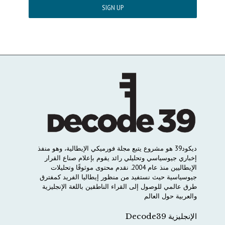
ديكود
39
هو
مشروع
يتبع
مجلة
فورميكي
الإيطالية،
وهو
منفذ
إخباري
جيوسياسي
وتحليلي
رائد
يقوم
بإعلام
صناع
القرار
الإيطاليين
منذ
عام
2004.
نقدم
محتوى
موثوقًا
وتحليلات
جيوسياسية
حيث
نستفيد
من
منظور
إيطاليا
الفريد
كمفترق
طرق
عالمي
للوصول
إلى
القراء
الناطقين
باللغة
الإنجليزية
والعربية
حول
العالم
الإنجليزية Decode39