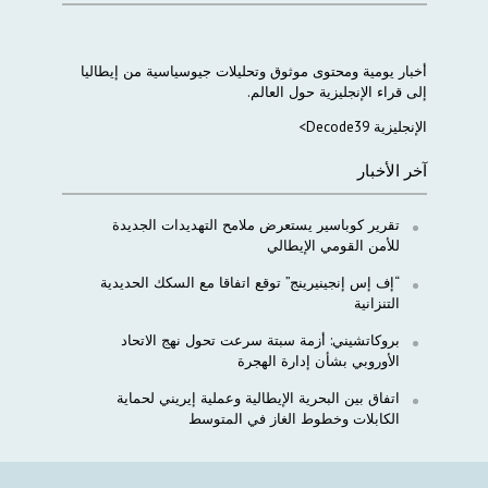
أخبار
يومية
ومحتوى
موثوق
وتحليلات
جيوسياسية
من
إيطاليا
إلى
قراء
الإنجليزية
حول
العالم
.
الإنجليزية Decode39>
آخر الأخبار
تقرير كوباسير يستعرض ملامح التهديدات الجديدة
للأمن القومي الإيطالي
“إف إس إنجينيرينج” توقع اتفاقا مع السكك الحديدية
التنزانية
بروكاتشيني: أزمة سبتة سرعت تحول نهج الاتحاد
الأوروبي بشأن إدارة الهجرة
اتفاق بين البحرية الإيطالية وعملية إيريني لحماية
الكابلات وخطوط الغاز في المتوسط