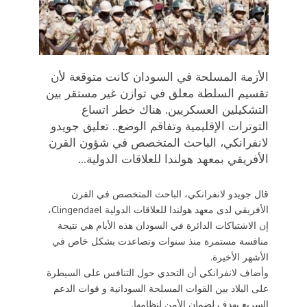
الأزمة المسلحة في السودان كانت متوقعة لأن
تقسيم السلطة معلق في توازن غير مستقر بين
التشكيلين العسكريين. هناك خطر اتساع
التوترات الإقليمية وتفاقم الوضع.. تعليق جويدو
لانفرانكي، الباحث المتخصص في شؤون القرن
الأفريقي بمعهد هولندا للعلاقات الدولية...
قال جويدو لانفرانكي، الباحث المتخصص في القرن
الأفريقي لدى معهد هولندا للعلاقات الدولية Clingendael،
إن الاشتباكات الدائرة في السودان هذه الأيام هي نتيجة
منافسة مستمرة منذ سنوات وتصاعدت بشكل خاص في
الأشهر الأخيرة.
وأضاف لانفرانكي أن التحدي حول التنافس على السيطرة
على البلاد بين القوات المسلحة السودانية و قوات الدعم
السريع يهدف لضمان الأمن لنظامها.