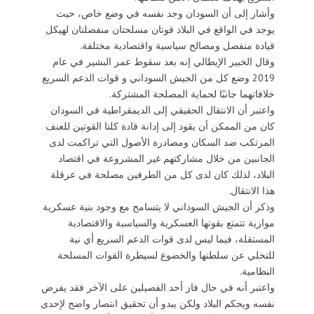
وأشار إلى أن السودان وجد نفسه في وضع خاص، حيث
يوجد في الواقع في البلاد قوتان مسلحتان منفصلتان لهيكل
قيادة منفصل ومصالح سياسية واقتصادية مختلفة.
وقال الخبير الإيطالي إنه بعد سقوط عمر البشير في عام
2019 وضع كل من الجيش السوداني و قوات الدعم السريع
خلافاتهما جانبًا لحماية المصلحة المشتركة.
واعتبر أن الانتقال الحقيقي إلى الديمقراطية في السودان
كان من الممكن أن يقود إلى إدانة قادة كلتا القوتين للعنف
المرتكب ضد السكان ومصادرة الأصول التي تراكمت لدى
الجانبين من خلال مشاركتهم غير المشروعة في اقتصاد
البلاد، لذلك كان لدى كل من الطرفين مصلحة في عرقلة
هذا الانتقال.
وذكر أن الجيش السوداني لا يتسامح مع وجود بنية عسكرية
موازية تتمتع بقوتها العسكرية والسياسية والاقتصادية
المستقلة، فيما ليس لدى قوات الدعم السريع أي نية
للتخلي عن سلطتها والخضوع لسيطرة القوات المسلحة
النظامية.
واعتبر أنه في حال فاز أحد الفصيلين على الآخر فقد يفرض
نفسه ويحكم البلاد ولكن يبدو أن تحقيق انتصار واضح لإحدى