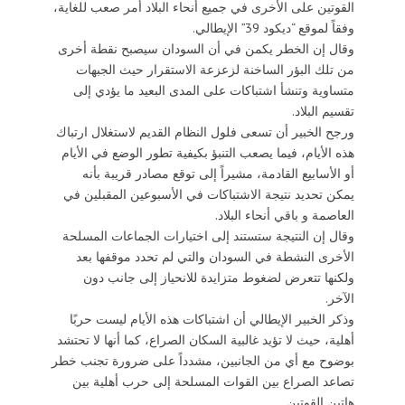
القوتين على الأخرى في جميع أنحاء البلاد أمر صعب للغاية،
وفقاً لموقع “ديكود 39” الإيطالي.
وقال إن الخطر يكمن في أن السودان سيصبح نقطة أخرى
من تلك البؤر الساخنة لزعزعة الاستقرار حيث الجبهات
متساوية وتنشأ اشتباكات على المدى البعيد ما يؤدي إلى
تقسيم البلاد.
ورجح الخبير أن تسعى فلول النظام القديم لاستغلال ارتباك
هذه الأيام، فيما يصعب التنبؤ بكيفية تطور الوضع في الأيام
أو الأسابيع القادمة، مشيراً إلى توقع مصادر قريبة بأنه
يمكن تحديد نتيجة الاشتباكات في الأسبوعين المقبلين في
العاصمة و باقي أنحاء البلاد.
وقال إن النتيجة ستستند إلى اختيارات الجماعات المسلحة
الأخرى النشطة في السودان والتي لم تحدد موقفها بعد
ولكنها تتعرض لضغوط متزايدة للانحياز إلى جانب دون
الآخر.
وذكر الخبير الإيطالي أن اشتباكات هذه الأيام ليست حربًا
أهلية، حيث لا تؤيد غالبية السكان الصراع، كما أنها لا تحتشد
بوضوح مع أي من الجانبين، مشدداً على ضرورة تجنب خطر
تصاعد الصراع بين القوات المسلحة إلى حرب أهلية بين
هاتين القوتين.