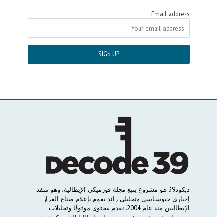
Email address:
ديكود
39
هو
مشروع
يتبع
مجلة
فورميكي
الإيطالية،
وهو
منفذ
إخباري
جيوسياسي
وتحليلي
رائد
يقوم
بإعلام
صناع
القرار
الإيطاليين
منذ
عام
2004.
نقدم
محتوى
موثوقًا
وتحليلات