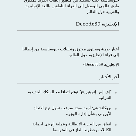
جيوسياسية
حيث
نستفيد
من
منظور
إيطاليا
الفريد
كمفترق
طرق
عالمي
للوصول
إلى
القراء
الناطقين
باللغة
الإنجليزية
والعربية
حول
العالم
الإنجليزية Decode39
أخبار
يومية
ومحتوى
موثوق
وتحليلات
جيوسياسية
من
إيطاليا
إلى
قراء
الإنجليزية
حول
العالم
.
الإنجليزية Decode39>
آخر الأخبار
“إف إس إنجينيرينج” توقع اتفاقا مع السكك الحديدية
التنزانية
بروكاتشيني: أزمة سبتة سرعت تحول نهج الاتحاد
الأوروبي بشأن إدارة الهجرة
اتفاق بين البحرية الإيطالية وعملية إيريني لحماية
الكابلات وخطوط الغاز في المتوسط