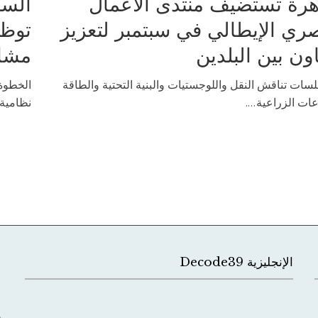
هرة تستضيف منتدى الأعمال
السك
ري الإيطالي في سبتمبر لتعزيز
اون بين البلدين
مشار
سات تناقش النقل واللوجستيات والبنية التحتية والطاقة
الخطوة 
ات الزراعية....
نظامية 
الإنجليزية Decode39