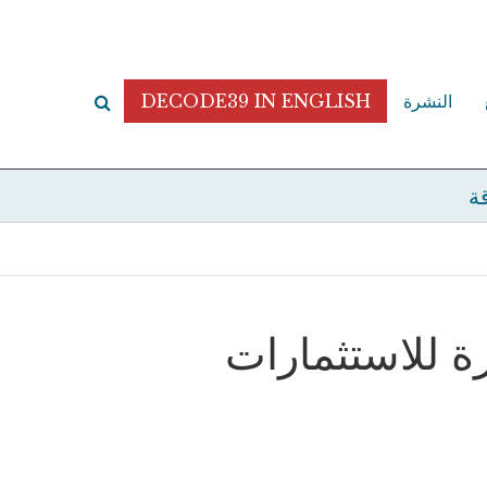
النشرة
DECODE39 IN ENGLISH
قة
رة للاستثمارات