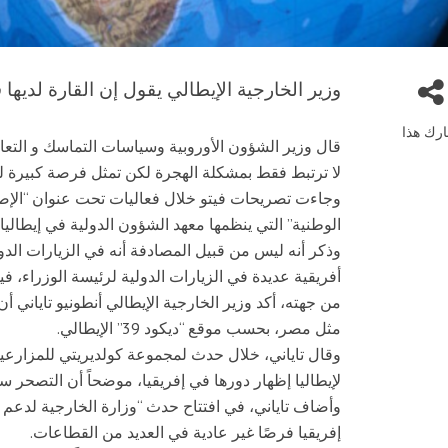
وزير الخارجية الإيطالي يقول إن القارة لديها 
رك هذا
قال وزير الشؤون الأوروبية وسياسات التماسك و التعافي 
لا ترتبط فقط بمشكلة الهجرة لكن تمثل فرصة كبيرة للا
وجاءت تصريحات فيتو خلال فعاليات تحت عنوان “الإصل
الوطنية” التي ينظمها معهد الشؤون الدولية في إيطاليا.
وذكر أنه ليس من قبيل المصادفة أنه في الزيارات الدول
أفريقية عديدة في الزيارات الدولية لرئيسة الوزراء، في
من جهته، أكد وزير الخارجية الإيطالي أنطونيو تاياني أن
مثل مصر، بحسب موقع “ديكود 39” الإيطالي.
وقال تاياني، خلال حدث لمجموعة كولديريتي للمزارعين 
لإيطاليا إظهار دورها في إفريقيا، موضحاً أن التصحر س
وأضاف تاياني، في افتتاح حدث “وزارة الخارجية لدعم 
إفريقيا فرصًا غير عادية في العديد من القطاعات.