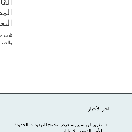
القا
المص
التع
ثلاث جل
والصناع
آخر الأخبار
تقرير كوباسير يستعرض ملامح التهديدات الجديدة
للأمن القومي الإيطالي