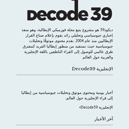
ديكود
39
هو
مشروع
يتبع
مجلة
فورميكي
الإيطالية،
وهو
منفذ
إخباري
جيوسياسي
وتحليلي
رائد
يقوم
بإعلام
صناع
القرار
الإيطاليين
منذ
عام
2004.
نقدم
محتوى
موثوقًا
وتحليلات
جيوسياسية
حيث
نستفيد
من
منظور
إيطاليا
الفريد
كمفترق
طرق
عالمي
للوصول
إلى
القراء
الناطقين
باللغة
الإنجليزية
والعربية
حول
العالم
الإنجليزية Decode39
أخبار
يومية
ومحتوى
موثوق
وتحليلات
جيوسياسية
من
إيطاليا
إلى
قراء
الإنجليزية
حول
العالم
.
الإنجليزية Decode39>
آخر الأخبار