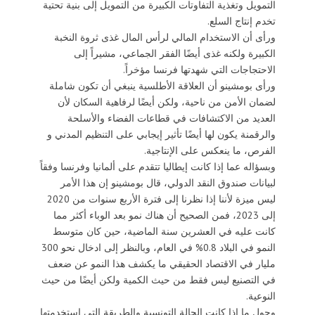
التمويل وتغذية التفاوتات الكبيرة من التمويل إلى بنية تحتية
تخدم إنتاج السلع.
ورأى أن الاستخدام المالي لرأس المال غذى ثروة النخبة
الكبيرة ولكنه غذى أيضًا الفقر الجماعي، مشيراً إلى
الاحتجاجات التي شهدتها فرنسا مؤخراً.
ورأى بومشينو أن العلاقة الأطلسية ينبغي أن تكون شاملة
لضمان الأمن من ناحية، ولكن أيضًا لرفاهية السكان لأن
العديد من الاكتشافات في قطاعات الفضاء والأسلحة
والرقمنة يكون لها أيضًا تأثير إيجابي على التنظيم المدني و
الفرص، ما ينعكس على الإنتاجية.
وبسؤاله عما إذا كانت إيطاليا تتقدم على ألمانيا وفرنسا وفقاً
لبيانات صندوق النقد الدولي، قال بومشينو إن هذا الأمر
ليس ميزة لأننا إذا نظرنا إلى فترة الأربع سنوات من 2020
إلى 2023، فمن الصحيح أن هناك نمو بعد الوباء أكثر مما
كانت عليه في العشرين سنة الماضية، حين كان متوسط ​​
النمو في البلاد 0.8% في العام، وبالنظر إلى ادخال نحو 300
مليار في الاقتصاد الحقيقي ما يكشف هذا النمو عن ضعف
في التصنيع ليس فقط من حيث الكمية ولكن أيضًا من حيث
النوعية.
وحول ما إذا كانت الحالة التونسية والطريقة التي استخدمتها