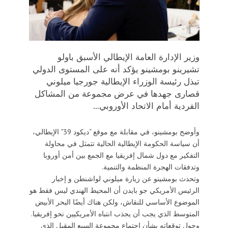
وزير الإدارة العامة الإيطالي الأسبق باولو
تشيرينو بومشينو يؤكد أنه على المستوى الدولي
تبذل رئيسة الوزراء الإيطالية جورجيا ميلوني
قصارى جهدها في عرض مجموعة من المشاكل
الفردية أمام الاتحاد الأوروبي...
وأوضح بومشينو، في مقابلة مع موقع “ديكود 39” الإيطالي،
أن سياسة الحكومة الإيطالية الحالية تتمثل في محاولة
التفكير مع دول شمال إفريقيا مع الجمع بين أمن أوروبا
وتدفقات الهجرة المنظمة والتنمية.
وتحدث بومشينو عن زيارة ميلوني لواشنطن و إخبار
الرئيس الأمريكي جو بايدن أن المحيط الهندي ليس فقط هو
الموضوع الأساسي للنقاش، ولكن هناك أيضًا البحر الأبيض
المتوسط ​​الذي يجب أن يجذب انتباه الأمريكيين نحو إفريقيا.
وحول توقعاته بشأن اجتماع مجموعة السبع المقبل الذي