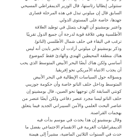
ستتولى إيطاليا رئاستها، قال الوزير الديمقراطي المسيحي
السابق قال إن ميلوني تبذل في هذه المرحلة قصارى
جهدها، خاصة على المستوى الدولي.
واعتبر بومشينو أن الهدف يتمثل في توطيد العلاقة
الأطلسية وهي علاقة قوية لدرجة أن جميع الدول تقريبًا
ترغب في البقاء في حلف شمال الأطلسي (الناتو).
وذكر بومشينو أن ميلوني أرادت أن تخبر بايدن أنه ليس
هناك منطقة المحيطين الهندي والهادئ فقط كموضوع
أساسي ولكن هناك أيضًا البحر الأبيض المتوسط ​​الذي يحب
أن يجذب الانتباه الأمريكي نحو إفريقيا.
وبسؤاله حول السياسات الإيطالية في البحر الأبيض
المتوسط ​​وداخل حلف الناتو خاصة وأن حكومة جوزيبي
كونتي السابقة كان توجهها نحو الصين، قال بومشينو إن
حلف الناتو ليسا مجرد عنصر دفاعي ولكن أيضًا عنصر من
عناصر البحث العلمي والأمن السيبراني الجديد فيما يتعلق
بهجمات القراصنة.
وقال بومشينو إن هذا يحدث في موسم بدأت فيه
الديمقراطيات الغربية في الانقسام الاجتماعي بفضل ما
حدث في السنوات الثلاثين الماضية، مشيراً إلى هيمنة