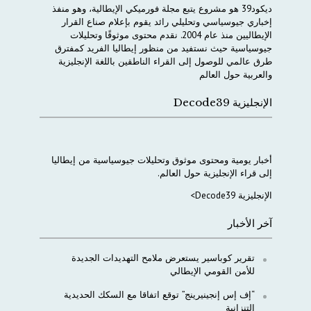
ديكود
39
هو
مشروع
يتبع
مجلة
فورميكي
الإيطالية،
وهو
منفذ
إخباري
جيوسياسي
وتحليلي
رائد
يقوم
بإعلام
صناع
القرار
الإيطاليين
منذ
عام
2004.
نقدم
محتوى
موثوقًا
وتحليلات
جيوسياسية
حيث
نستفيد
من
منظور
إيطاليا
الفريد
كمفترق
طرق
عالمي
للوصول
إلى
القراء
الناطقين
باللغة
الإنجليزية
والعربية
حول
العالم
الإنجليزية Decode39
أخبار
يومية
ومحتوى
موثوق
وتحليلات
جيوسياسية
من
إيطاليا
إلى
قراء
الإنجليزية
حول
العالم
.
الإنجليزية Decode39>
آخر الأخبار
تقرير كوباسير يستعرض ملامح التهديدات الجديدة
للأمن القومي الإيطالي
“إف إس إنجينيرينج” توقع اتفاقا مع السكك الحديدية
التنزانية