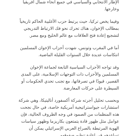
الإطار الانتخابي والسياسي في جميع أنحاء شمال أفريقيا
وخارجها.
وفيما يخص تركيا، حيث يرتبط حزب الأغلبية الحاكم تاريخياً
بمطالب الإخوان، هناك تحرك نحو فك الارتباط التدريجي
لتشجيع إعادة فتح العلاقات مع عالم الخليج ومع مصر.
أما في المغرب وتونس، شهدت أحزاب الإخوان المسلمين
انتكاسات عديدة خلال السنوات القليلة الماضية.
وقد تواجه الأحزاب السياسية التابعة لجماعة الإخوان
المسلمين والأحزاب ذات التوجهات الإسلامية، على المدى
القصير، قيودًا في تصرفاتها، مع تجنب تحدي الحكومات أو
السيطرة على حركات المعارضة.
وبحسب تحليل أجرته شركة أكسفورد أناليتيكا، وهي شركة
استشارات جيواستراتيجية أمريكية خاصة، في حال نجحت
هذه المنظمات من الصمود في وجه الظروف الحالية، فإن
عوامل مثل ظهور قادة يتمتعون بكاريزما وظهور سياسات
الهوية المرتبطة بالصراع العربي الإسرائيلي يمكن أن
تساعدهم في إعادة تنظيم صفوفهم.