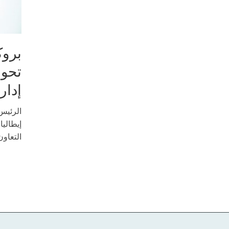
بروك
تحول
إدار
الرئيس
إيطاليا
التعاون