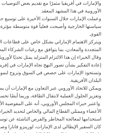
والإمارات في أفريقيا مثمرًا مع تقديم بعض التوصيات ا
الأوروبية في هذا المشهد المعقد.
وعملت الإمارات خلال السنوات الأخيرة على توسيع حضور
سياستها الخارجية وأصبحت فعلياً قوة متوسطة مؤثرة 
القوى.
ويتركز الاهتمام الإماراتي بشكل خاص على قطاعات الط
المتجددة والمعادن، بما يتوافق مع رغبات الشركاء المح
وقال الخبراء إن هذا الالتزام المتزايد يمثل تحديًا لأو
إعادة التفكير بشأن تصور النهج تجاه الإمارات في إفريقي
وتستحوذ الإمارات على حصص في السوق وتروج لنموذج ا
البلدان الأفريقية.
ويمكن للاتحاد الأوروبي عبر التعاون مع الإمارات أن ي
وتعزيز الحلول العملية لانتقال الطاقة، وربما أيضًا ت
واعتبر خبراء المجلس الأوروبي، أنه على المفوضية الأو
الأعضاء وممثلي القطاع المالي والخاص لتحديد الخبرات 
استخدامها لمعالجة المخاطر والفرص الناشئة عن توسع 
كان السفير الإيطالي لدى الإمارات، لورينزو فانارا وصف