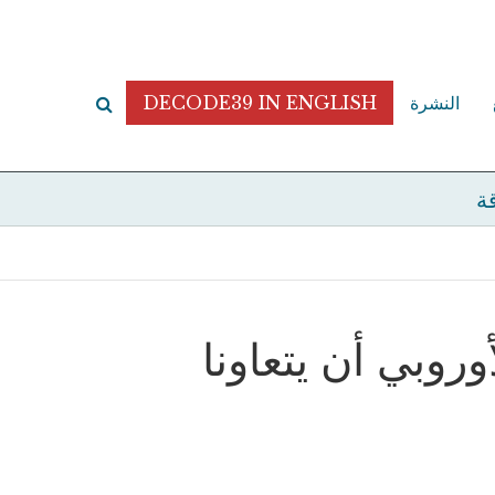
النشرة
DECODE39 IN ENGLISH
قة
وروبي أن يتعاونا