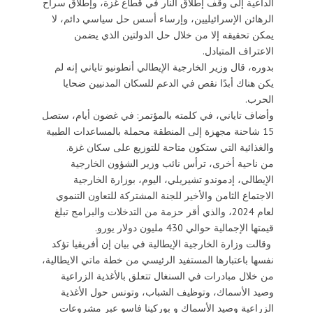
الداعية إلى وقف إطلاق النار في قطاع غزة، وإطلاق سراح
الرهائن الإسرائيليين، وإرساء أسس حل سياسي دائم، لا
يمكن تحقيقه إلا من خلال حل الدولتين الذي يضمن
الاعتراف المتبادل.
بدوره، قال وزير الخارجية الإيطالي أنطونيو تاياني إنه لم
يكن هناك أبدًا نقص في الدعم للسكان المدنيين ضحايا
الحرب.
وأضاف تاياني، في كلمته بالمؤتمر: في غضون أيام، ستصل
15 شاحنة مجهزة إلى المنطقة محملة بالمساعدات الطبية
والغذائية التي ستكون متاحة للتوزيع على سكان غزة.
من ناحية أخرى، ترأس نائب وزير الشؤون الخارجية
الإيطالي، إدموندو تشيريلي، اليوم، بوزارة الخارجية
الاجتماع الثامن والأخير للجنة المشتركة للتعاون التنموي
لعام 2024، والذي أقر حزمة من التدخلات والبرامج تبلغ
قيمتها الإجمالية حوالي 430 مليون دولار يورو.
وقالت وزارة الخارجية الإيطالية في بيان إن أفريقيا تؤكد
نفسها باعتبارها المستفيد الرئيسي من خطة ماتي الايطالية،
من خلال مبادرات في السنغال تتعلق بالأغذية الزراعية
وصيد الأسماك، وتوظيف الشباب، وتونس حول الأغذية
الزراعية وصيد الأسماك و بوركينا فاسو عبر مشروعات