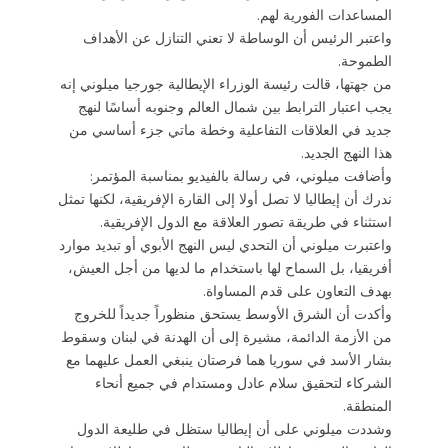
المساعدات الفورية لهم.
واعتبر الرئيس أن الوساطة لا تعني التنازل عن الأهداف
الطموحة.
من جهتها، قالت رئيسة الوزراء الإيطالية جورجيا ميلوني إنه
يجب اعتبار الترابط بين شمال العالم وجنوبه أساسًا لنهج
جديد في العلاقات التفاعلية وخطة ماتي جزء أساسي من
هذا النهج الجديد.
وأضافت ميلوني، في رسالة بالفيديو بمناسبة المؤتمر:
ندرك أن إيطاليا لا تصل أولا إلى القارة الإفريقية، لكنها تمثل
استثناء في طريقة تصور العلاقة مع الدول الإفريقية.
واعتبرت ميلوني أن التحدي ليس النهج الأبوي أو تبديد موارد
أفريقيا، بل السماح لها باستخدام ما لديها من أجل العيش،
بهدف التعاون على قدم المساواة.
وأكدت أن الشرق الأوسط يستحق منظوراً جديداً للخروج
من الأزمة الدائمة، مشيرة إلى أن الهدنة في لبنان وسقوط
بشار الأسد في سوريا هما فرصتان ينبغي العمل عليهما مع
الشركاء لتحقيق سلام عادل ومستدام في جميع أنحاء
المنطقة.
وشددت ميلوني على أن إيطاليا ستظل في طليعة الدول