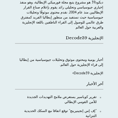
ديكود
39
هو
مشروع
يتبع
مجلة
فورميكي
الإيطالية،
وهو
منفذ
إخباري
جيوسياسي
وتحليلي
رائد
يقوم
بإعلام
صناع
القرار
الإيطاليين
منذ
عام
2004.
نقدم
محتوى
موثوقًا
وتحليلات
جيوسياسية
حيث
نستفيد
من
منظور
إيطاليا
الفريد
كمفترق
طرق
عالمي
للوصول
إلى
القراء
الناطقين
باللغة
الإنجليزية
والعربية
حول
العالم
الإنجليزية Decode39
أخبار
يومية
ومحتوى
موثوق
وتحليلات
جيوسياسية
من
إيطاليا
إلى
قراء
الإنجليزية
حول
العالم
.
الإنجليزية Decode39>
آخر الأخبار
تقرير كوباسير يستعرض ملامح التهديدات الجديدة
للأمن القومي الإيطالي
“إف إس إنجينيرينج” توقع اتفاقا مع السكك الحديدية
التنزانية