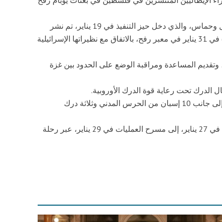
جدير بالذكر أنه بعد اتفاق وقف إطلاق النار بين إسرائيل وحماس، والذي دخل حيز التنفيذ في 19 يناير، تم نشر
بعثة المساعدة الحدودية التابعة للاتحاد الأوروبي (يوبام) في 31 يناير في معبر رفح، بالاتفاق مع نظيراتها الإسرائيلية
تقديم المساعدة ومراقبة الوضع على الحدود بين غزة
وبدورها، تتواجد إيطاليا بعدد 7 من قوات الكارابينيري، إلى جانب 10 إسبان من الحرس المدني وثلاثة درك
ونقل رجال الدرك العشرين، الذين تجمعوا في فيتشنزا في 27 يناير، إلى مسرح العمليات في 29 يناير، عبر رحلة