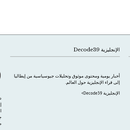
الإنجليزية Decode39
أخبار
يومية
ومحتوى
موثوق
وتحليلات
جيوسياسية
من
إيطاليا
إلى
قراء
الإنجليزية
حول
العالم
.
الإنجليزية Decode39>
د
إ
ا
ج
ط
و