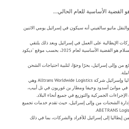
 القضية الأساسية للعام الحالي....
 والنقل ماتيو سالفيني أنه سيكون في إسرائيل يومي الاثنين
ات الإيطالية على العمل في إسرائيل وبعد ذلك يلتقي
رئيس الوزراء الإسرائيلي بنيامين نتنياهو لأن موضوع السلام هو القضية الأساسية لعام 2025، بحسب موقع “ديكود
 من وإلى إسرائيل، بحرًا وجوًا، لتلبية احتياجات الشحن
ملة.
ومن الشركات التي تقدم خدمات نقل البضائع بين إيطاليا وإسرائيل شركة Alltrans Worldwide Logistics وهي
 في موانئ أسدود وحيفا ومطار بن غوريون في تل أبيب،
لإجراءات الجمركية والتوزيع في جميع أنحاء البلاد.
ثر من ثلاثين عامًا بإدارة الشحنات من وإلى إسرائيل، حيث تقدم خدمات تجميع
حن الدولي من إيطاليا إلى إسرائيل للأفراد والشركات، بما في ذلك