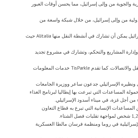
يم الشحنات البحرية والجوية من وإلى إسرائيل، مما يحسن أوقات العبور
Fisc النقل والشحنات الدولية من وإلى إسرائيل، من خلال شبكة واسعة من
بالإضافة إلى ذلك، هناك شركات إيطالية أخرى في إسرائيل يمكن أن تشارك في أنشطة النقل منها Alitalia حيث
تصميم وإدارة المشاريع والتحكم، وتشارك في مشروع تجديد
أما Telit، فتقدم حلولاً تكنولوجية متقدمة في مجال النقل والاتصالات. كما تقدم TisParkle خدمات المعلومات
ني ونظيره الإسرائيلي جدعون ساعر ووزيرة الجامعات
حمولة المساعدات التي تبرعت بها إيطاليا لبرنامج الغذاء
 من أجل غزة، في ميناء أسدود الإسرائيلي.
ة خاصة و 15 طناً إضافياً من المساعدات الإنسانية التي تبرع به قطاع التعاون
لإسرائيلية في روما ومنظمة فرسان مالطا العسكرية