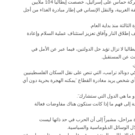
جدير بالذكر أنه منذ هجوم 7 أكتوبر 2023 الذي شنته حركة حماس على إسرائيل، خصصت إيطاليا 104 ملايين
ة الغربية، والنقل الإنساني في إطار مبادرة الغذاء من أجل
لثالثة منذ بداية العام.
 إطلاق النار وآفاق تعزيز استئناف عملية السلام وإعادة
يا لا تزال تؤيد حل الدولتين، فيما عبر عن الأمل في
ث عن المستقبل.
.
ي دونالد ترامب، التي تنص على نقل السكان الفلسطينيين
 أي شخص يريد مغادرة القطاع “يمكنه الهجرة بحرية دون أي
 ما هي الدول التي ستشارك”.
 إلى فهم ما إذا كانت ستكون هناك مفاوضات فعالة
ة مراحل، مشيراً إلى أن الحرب في حد ذاتها ليست
ل الوسائل الدبلوماسية والسياسية.
خبراء الإيطاليين المنتشرين في فلسطين في بعثات يوبام رفح