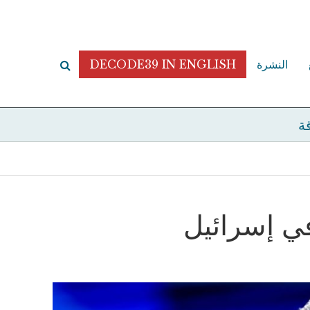
النشرة
DECODE39 IN ENGLISH
قة
 في إسرائيل