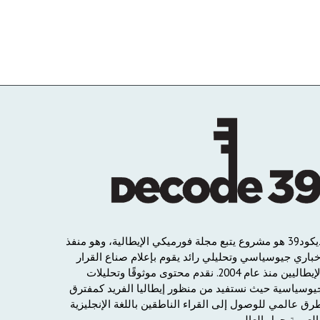
يكود
39
هو
مشروع
يتبع
مجلة
فورميكي
الإيطالية،
وهو
منفذ
خباري
جيوسياسي
وتحليلي
رائد
يقوم
بإعلام
صناع
القرار
لإيطاليين
منذ
عام
2004.
نقدم
محتوى
موثوقًا
وتحليلات
يوسياسية
حيث
نستفيد
من
منظور
إيطاليا
الفريد
كمفترق
رق
عالمي
للوصول
إلى
القراء
الناطقين
باللغة
الإنجليزية
العربية
حول
العالم