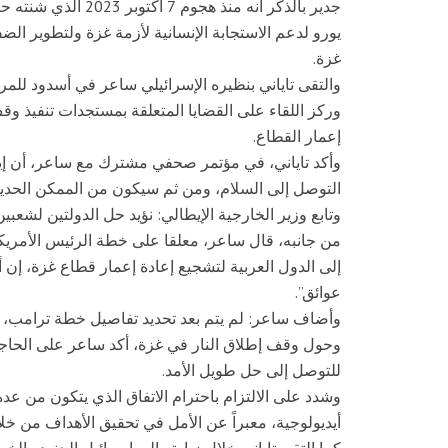
يورو لدعم الاستجابة الإنسانية لأزمة غزة ولتطوير الضف
غزة.
والتقى تاياني بنظيره الإسرائيلي ساعر في أسدود للمرة ا
وركز اللقاء على القضايا المتعلقة بمستجدات تنفيذ وقف
إعمار القطاع.
وأكد تاياني، في مؤتمر صحفي مشترك مع ساعر، أن إيطال
التوصل إلى السلام، ومن ثم سيكون من الممكن الحدي
وتابع وزير الخارجية الإيطالي: نؤيد حل الدولتين لشعبين
من جانبه، قال ساعر، معلقا على خطة الرئيس الأمريك
إلى الدول العربية لتشجيع إعادة إعمار قطاع غزة، إن
عوائق”.
وأضاف ساعر: لم يتم بعد تحديد تفاصيل خطة ترامب، و
وحول وقف إطلاق النار في غزة، أكد ساعر على الحاجة
للتوصل إلى حل طويل الأمد.
وشدد على الالتزام باحترام الاتفاق الذي يتكون من عد
أيديولوجية، معبراً عن الأمل في تحقيق الأهداف من خلا
كما التقى تاياني خلال زيارته إلى إسرائيل الجنود وال