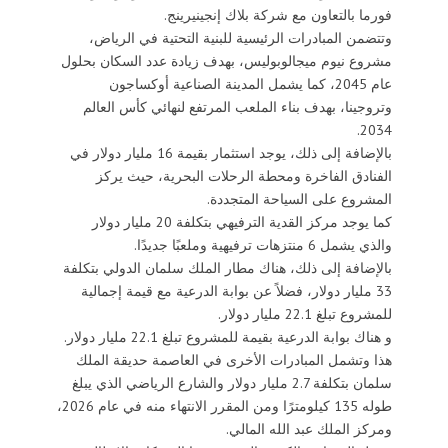
فورما بالتعاون مع شركة بلاك إنجينيرينج.
وتتضمن المبادرات الرئيسية للبنية التحتية في الرياض،
مشروع نيوم ميجالوبوليس، بهدف زيادة عدد السكان بحلول
عام 2045، كما يشمل المدينة الصناعية أوكساجون
وتروجينا، بهدف بناء الملعب المرتفع لنهائي كأس العالم
2034.
بالإضافة إلى ذلك، يوجد استثمار بقيمة 16 مليار دولار في
الفنادق الفاخرة ومحطة الرحلات البحرية، حيث يركز
المشروع على السياحة المتجددة.
كما يوجد مركز القدية الترفيهي بتكلفة 20 مليار دولار
والذي يشمل 6 منتزهات ترفيهية وملعبًا جديدًا.
بالإضافة إلى ذلك، هناك مطار الملك سلمان الدولي بتكلفة
33 مليار دولار، فضلاً عن بوابة الدرعية مع قيمة إجمالية
للمشروع تبلغ 22.1 مليار دولار.
و هناك بوابة الدرعية بقيمة للمشروع تبلغ 22.1 مليار دولار.
هذا وتشمل المبادرات الأخرى في العاصمة حديقة الملك
سلمان بتكلفة 2.7 مليار دولار والشارع الرياضي الذي يبلغ
طوله 135 كيلومترًا ومن المقرر الانتهاء منه في عام 2026،
ومركز الملك عبد الله المالي.