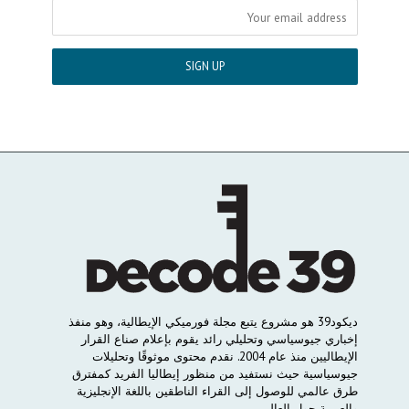
ديكود
39
هو
مشروع
يتبع
مجلة
فورميكي
الإيطالية،
وهو
منفذ
إخباري
جيوسياسي
وتحليلي
رائد
يقوم
بإعلام
صناع
القرار
الإيطاليين
منذ
عام
2004.
نقدم
محتوى
موثوقًا
وتحليلات
جيوسياسية
حيث
نستفيد
من
منظور
إيطاليا
الفريد
كمفترق
طرق
عالمي
للوصول
إلى
القراء
الناطقين
باللغة
الإنجليزية
والعربية
حول
العالم