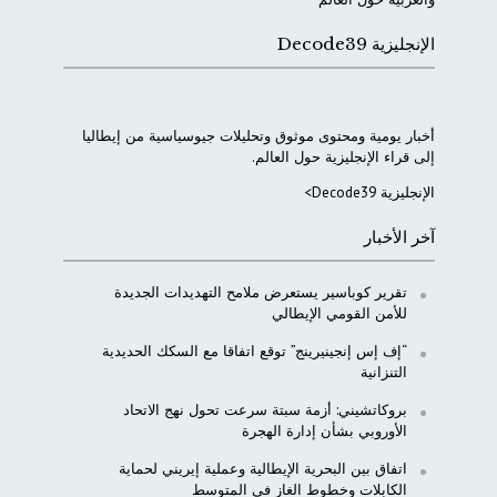
الإنجليزية Decode39
أخبار
يومية
ومحتوى
موثوق
وتحليلات
جيوسياسية
من
إيطاليا
إلى
قراء
الإنجليزية
حول
العالم
.
الإنجليزية Decode39>
آخر الأخبار
تقرير كوباسير يستعرض ملامح التهديدات الجديدة
للأمن القومي الإيطالي
“إف إس إنجينيرينج” توقع اتفاقا مع السكك الحديدية
التنزانية
بروكاتشيني: أزمة سبتة سرعت تحول نهج الاتحاد
الأوروبي بشأن إدارة الهجرة
اتفاق بين البحرية الإيطالية وعملية إيريني لحماية
الكابلات وخطوط الغاز في المتوسط