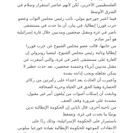
الفلسطينيين الآخرين، لكن لأنهم عناصر استقرار وسلام في
الشرق الأوسط.
فيما اعتبر جورجيو مولي، نائب رئيس مجلس النواب وعضو
حزب فورزا إيطاليا، في بيان، أن ما حدث في مستشفى
ناصر في غزة ومقتل صحفيين ومدنيين خلال غارة إسرائيلية
هو أمر صادم.
من جانبها، قالت عضو مجلس الشيوخ عن حزب فورزا
إيطاليا ونائبة رئيس مجلس الشيوخ، ليتشيا رونزولي إن
الغارة على مستشفى ناصر في غزة، والتي أسفرت عن
مقتل مدنيين أبرياء وخمسة صحفيين، تعد حدث خطير لا
يمكن تجاهله ويجب إدانته بشدة.
واعتبرت أن الحادث يعد اعتداء على ركيزتين من ركائز
الحضارة وهما الحق في الحياة وحرية الصحافة.
وتابعت أن إسكات أصوات من يُبلغون أمر غير مقبول،
مشددة على ضرورة وقف العنف.
من ناحية أخرى، قال تاياني إن الحكومة الإيطالية تدين
يوميًا ما يحدث في غزة، وتضغط
باستمرار على الحكومة الإسرائيلية، وذلك ردًا على
الانتقادات الموجهة للحكومة الإيطالية بقيادة جورجيا ميلوني.