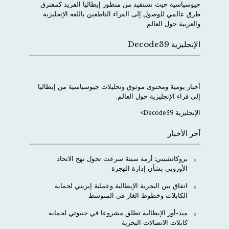
جيوسياسية
حيث
نستفيد
من
منظور
إيطاليا
الفريد
كمفترق
طرق
عالمي
للوصول
إلى
القراء
الناطقين
باللغة
الإنجليزية
والعربية
حول
العالم
الإنجليزية Decode39
أخبار
يومية
ومحتوى
موثوق
وتحليلات
جيوسياسية
من
إيطاليا
إلى
قراء
الإنجليزية
حول
العالم
.
الإنجليزية Decode39>
آخر الأخبار
بروكاتشيني: أزمة سبتة سرعت تحول نهج الاتحاد
الأوروبي بشأن إدارة الهجرة
اتفاق بين البحرية الإيطالية وعملية إيريني لحماية
الكابلات وخطوط الغاز في المتوسط
ميد-أور الإيطالية تطلق مشروعا في جيبوتي لحماية
كابلات الاتصالات البحرية