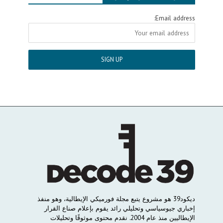
Email address:
ديكود
39
هو
مشروع
يتبع
مجلة
فورميكي
الإيطالية،
وهو
منفذ
إخباري
جيوسياسي
وتحليلي
رائد
يقوم
بإعلام
صناع
القرار
الإيطاليين
منذ
عام
2004.
نقدم
محتوى
موثوقًا
وتحليلات