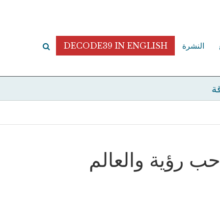
النشرة
DECODE39 IN ENGLISH
قة
حب رؤية والعالم