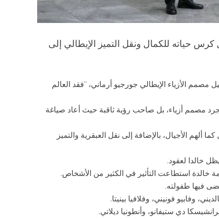
كرس حياته للكمال ونقل التميز الإيطالي إلى
 مصمم الأزياء الإيطالي جورجيو أرماني، “فقد العالم
د مصمم أزياء، بل صاحب رؤية ثاقبة حيث أعاد صياغة
 ألهم الأجيال، بالإضافة إلى نقل العبقرية والتميز
ل خالدا لعقود.
ة خالدة استطاعت التأثير في الكثير من الأشخاص.
قضى فيها طفولته.
ني، وفابيو فونيني، وفلافيا بينيتا.
شيسكا دي ستيفانو، وأنطونيا ديلاتي.