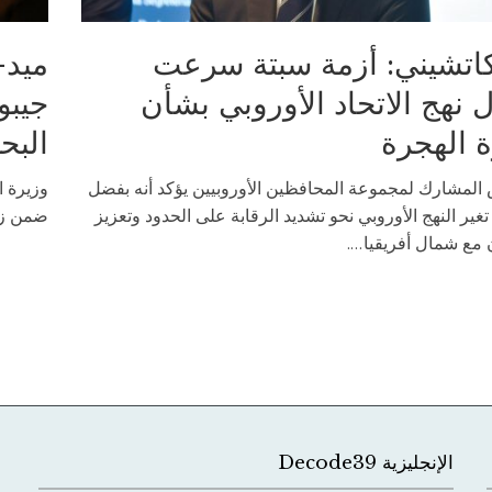
اتشيني: أزمة سبتة سرعت
ميد-
 نهج الاتحاد الأوروبي بشأن
جيبو
ة الهجرة
البح
 المشارك لمجموعة المحافظين الأوروبيين يؤكد أنه بفضل
وزيرة ا
 تغير النهج الأوروبي نحو تشديد الرقابة على الحدود وتعزيز
ضمن زيا
 مع شمال أفريقيا....
الإنجليزية Decode39