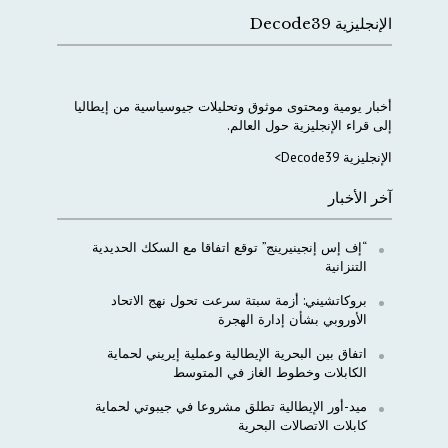
الإنجليزية Decode39
أخبار
يومية
ومحتوى
موثوق
وتحليلات
جيوسياسية
من
إيطاليا
إلى
قراء
الإنجليزية
حول
العالم
.
الإنجليزية Decode39>
آخر الأخبار
“إف إس إنجينيرينج” توقع اتفاقا مع السكك الحديدية
التنزانية
بروكاتشيني: أزمة سبتة سرعت تحول نهج الاتحاد
الأوروبي بشأن إدارة الهجرة
اتفاق بين البحرية الإيطالية وعملية إيريني لحماية
الكابلات وخطوط الغاز في المتوسط
ميد-أور الإيطالية تطلق مشروعا في جيبوتي لحماية
كابلات الاتصالات البحرية