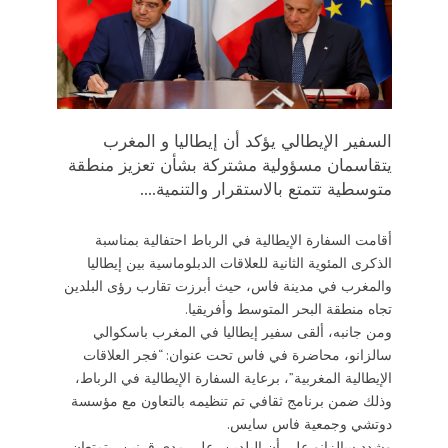
السفير الإيطالي يؤكد أن إيطاليا و المغرب
يتقاسمان مسؤولية مشتركة بشأن تعزيز منطقة
متوسطية تتمتع بالاستقرار والتنمية....
أقامت السفارة الإيطالية في الرباط احتفالية بمناسبة
الذكرى المئوية الثانية للعلاقات الدبلوماسية بين إيطاليا
والمغرب في مدينة فاس، حيث أبرزت تقارب رؤى البلدين
تجاه منطقة البحر المتوسط ​​وأفريقيا.
ومن جانبه، ألقى سفير إيطاليا في المغرب باسكوالي
سالزانو، محاضرة في فاس تحت عنوان: “فجر العلاقات
الإيطالية المغربية”، برعاية السفارة الإيطالية في الرباط،
وذلك ضمن برنامج ثقافي تم تنظيمه بالتعاون مع مؤسسة
دوتشي وجمعية فاس سايس.
وشدد سالزانو على أن البلدين، على مدى قرنين، يتمتعان