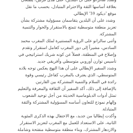
بعلاقة أساسها الثقة والاحترام المتبادل، بحسب ما نقل
موقع “ديكود 39” الإيطالي.
وشدد على أن البلدين يتقاسمان مسؤولية مشتركة بشأن
تعزيز منطقة متوسطية تتمتع بالاستقرار والحوار والتنمية
المشتركة.
وأثنى سالزانو على الرؤية المستنيرة لملك المغرب محمد
السادس، مشيراً إلى دور المغرب كعامل استقرار وتقدم
وإصلاح في المنطقة، فضلاً عن كونه شريك استراتيجي في
تأسيس توازن أوروبي متوسطي وأفريقي جديد.
وشدد السفير الإيطالي على أن هذا النهج يعكس توجه بلاده
المتوسطي، الذي يعترف بالمغرب كفاعل رئيسي وقوة
رائدة في السلام والتنمية المشتركة بين القارتين.
بالإضافة إلى ذلك، أكد السفير أن الثقافة والمعرفة والتعليم
تمثل أدوات الدبلوماسية الحديثة من أجل توحيد الشعوب
وإلهام نموذج للتعاون أساسه المسؤولية المشتركة والثقة
المتبادلة.
وأكدت إيطاليا من جديد، مع الاحتفال بهذه الذكرى المئوية
الثانية، على الاستعداد للعمل مع المغرب لتعزيز الاستقرار
والازدهار المشترك، وبناء منطقة متوسطية منفتحة وشاملة