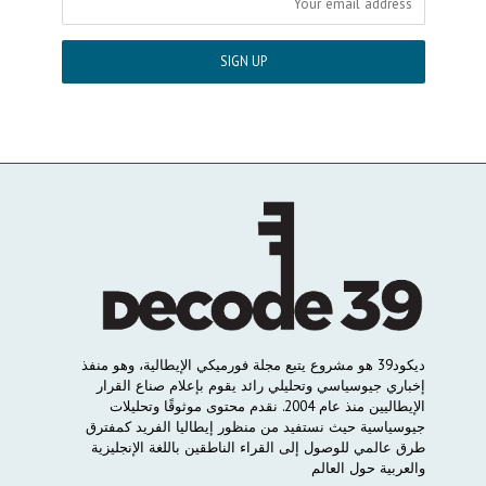
ديكود
39
هو
مشروع
يتبع
مجلة
فورميكي
الإيطالية،
وهو
منفذ
إخباري
جيوسياسي
وتحليلي
رائد
يقوم
بإعلام
صناع
القرار
الإيطاليين
منذ
عام
2004.
نقدم
محتوى
موثوقًا
وتحليلات
جيوسياسية
حيث
نستفيد
من
منظور
إيطاليا
الفريد
كمفترق
طرق
عالمي
للوصول
إلى
القراء
الناطقين
باللغة
الإنجليزية
والعربية
حول
العالم