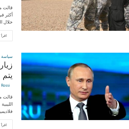
قالت مج
أكثر في
خلال ال
اقرأ
سياسة
زيار
يتم 
 Rossi
قالت مج
الليبية
فلاديمي
اقرأ