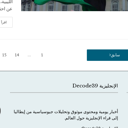
الليبية
عن احتي
اقرأ
سابق
1
…
14
15
الإنجليزية Decode39
أخبار
يومية
ومحتوى
موثوق
وتحليلات
جيوسياسية
من
إيطاليا
إلى
قراء
الإنجليزية
حول
العالم
.