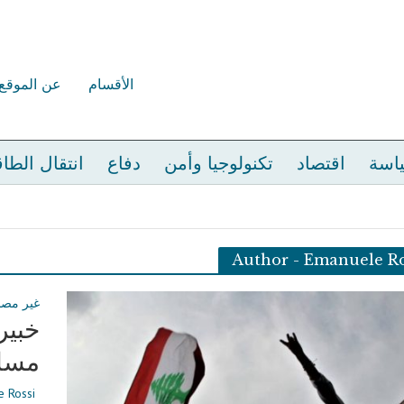
الأقسام
عن الموقع
اسة
اقتصاد
تكنولوجيا وأمن
دفاع
انتقال الطا
Author - Emanuele Ro
غير مص
خبير
مساع
 Rossi