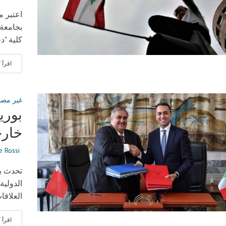
اعتبر م
بجامعة 
كلية "د
اقرأ
غير مص
بوري
خارج
 Rossi
تحدث با
الدولية
العلاقا
اقرأ