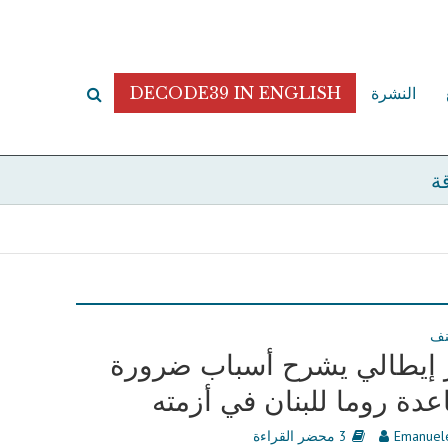
النشرة
DECODE39 IN ENGLISH
قة
نف
 إيطالي يشرح أسباب ضرورة
دة روما للبنان في أزمته
Emanuele
3 محضر القراءة