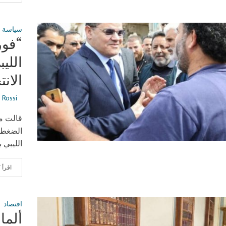
سياسة
“فور
اللي
الان
 Rossi
قالت مج
الضغط 
الليبي 
اقرأ
اقتصاد
ألمان