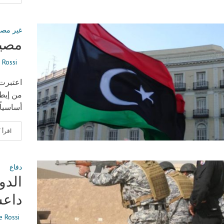
غير مص
مصير
 Rossi
اعتبرت 
من إيطا
أساسياً
اقرأ
دفاع
الدو
داعش
 Rossi