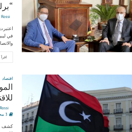
“برلين 2” والاتصا
 Rossi
اعتبرت 
والاتصا
اقرأ
اقتصاد
المو
للاق
Rossi
3 محضر القراءة
كشف وزي