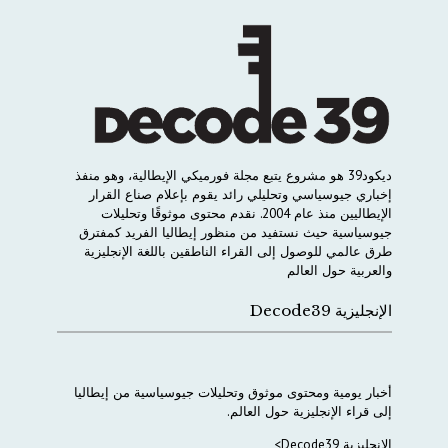
ديكود
39
هو
مشروع
يتبع
مجلة
فورميكي
الإيطالية،
وهو
منفذ
إخباري
جيوسياسي
وتحليلي
رائد
يقوم
بإعلام
صناع
القرار
الإيطاليين
منذ
عام
2004.
نقدم
محتوى
موثوقًا
وتحليلات
جيوسياسية
حيث
نستفيد
من
منظور
إيطاليا
الفريد
كمفترق
طرق
عالمي
للوصول
إلى
القراء
الناطقين
باللغة
الإنجليزية
والعربية
حول
العالم
الإنجليزية Decode39
أخبار
يومية
ومحتوى
موثوق
وتحليلات
جيوسياسية
من
إيطاليا
إلى
قراء
الإنجليزية
حول
العالم
.
الإنجليزية Decode39>