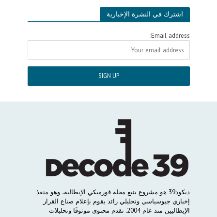
اشترك في النشرة الإخبارية
Email address:
ديكود
39
هو
مشروع
يتبع
مجلة
فورميكي
الإيطالية،
وهو
منفذ
إخباري
جيوسياسي
وتحليلي
رائد
يقوم
بإعلام
صناع
القرار
الإيطاليين
منذ
عام
2004.
نقدم
محتوى
موثوقًا
وتحليلات