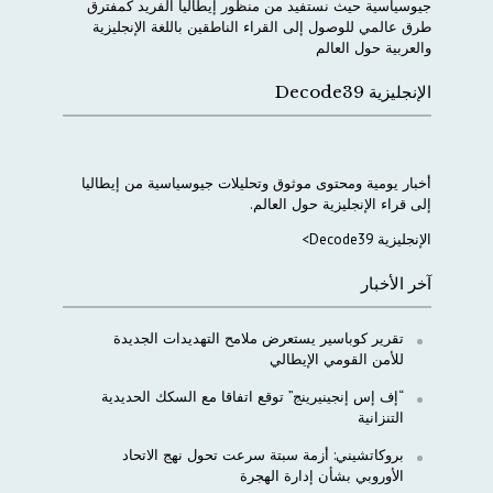
جيوسياسية
حيث
نستفيد
من
منظور
إيطاليا
الفريد
كمفترق
طرق
عالمي
للوصول
إلى
القراء
الناطقين
باللغة
الإنجليزية
والعربية
حول
العالم
الإنجليزية Decode39
أخبار
يومية
ومحتوى
موثوق
وتحليلات
جيوسياسية
من
إيطاليا
إلى
قراء
الإنجليزية
حول
العالم
.
الإنجليزية Decode39>
آخر الأخبار
تقرير كوباسير يستعرض ملامح التهديدات الجديدة
للأمن القومي الإيطالي
“إف إس إنجينيرينج” توقع اتفاقا مع السكك الحديدية
التنزانية
بروكاتشيني: أزمة سبتة سرعت تحول نهج الاتحاد
الأوروبي بشأن إدارة الهجرة